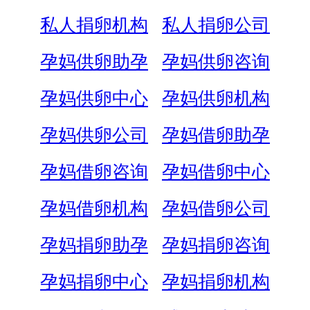
私人捐卵机构
私人捐卵公司
孕妈供卵助孕
孕妈供卵咨询
孕妈供卵中心
孕妈供卵机构
孕妈供卵公司
孕妈借卵助孕
孕妈借卵咨询
孕妈借卵中心
孕妈借卵机构
孕妈借卵公司
孕妈捐卵助孕
孕妈捐卵咨询
孕妈捐卵中心
孕妈捐卵机构