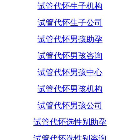
试管代怀生子机构
试管代怀生子公司
试管代怀男孩助孕
试管代怀男孩咨询
试管代怀男孩中心
试管代怀男孩机构
试管代怀男孩公司
试管代怀选性别助孕
试管代怀选性别咨询