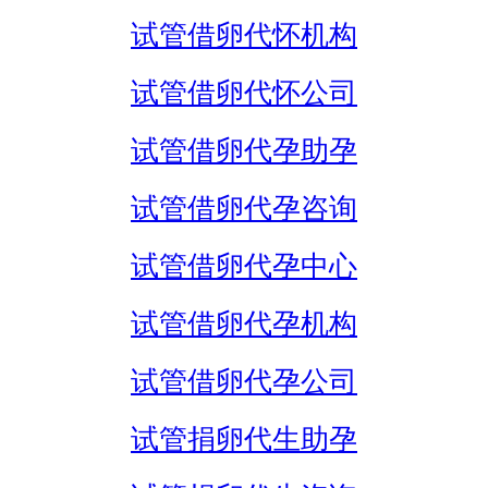
试管借卵代怀机构
试管借卵代怀公司
试管借卵代孕助孕
试管借卵代孕咨询
试管借卵代孕中心
试管借卵代孕机构
试管借卵代孕公司
试管捐卵代生助孕