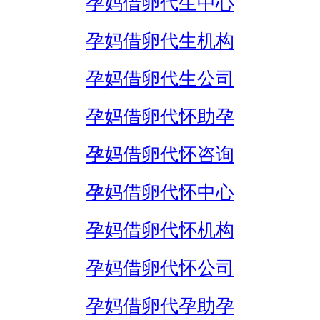
孕妈借卵代生中心
孕妈借卵代生机构
孕妈借卵代生公司
孕妈借卵代怀助孕
孕妈借卵代怀咨询
孕妈借卵代怀中心
孕妈借卵代怀机构
孕妈借卵代怀公司
孕妈借卵代孕助孕