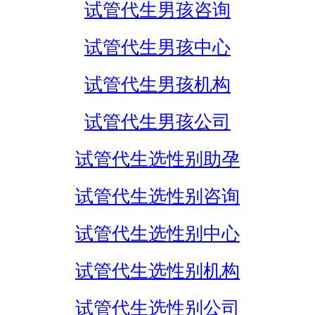
试管代生男孩咨询
试管代生男孩中心
试管代生男孩机构
试管代生男孩公司
试管代生选性别助孕
试管代生选性别咨询
试管代生选性别中心
试管代生选性别机构
试管代生选性别公司