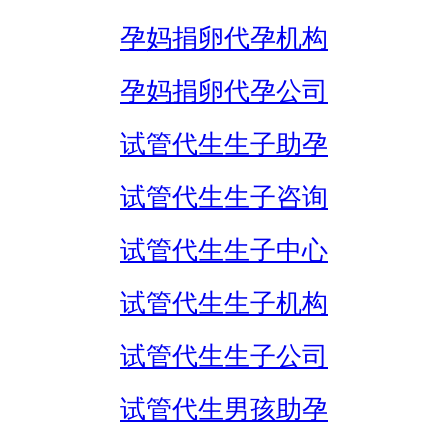
孕妈捐卵代孕机构
孕妈捐卵代孕公司
试管代生生子助孕
试管代生生子咨询
试管代生生子中心
试管代生生子机构
试管代生生子公司
试管代生男孩助孕