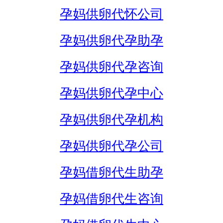
孕妈供卵代怀公司
孕妈供卵代孕助孕
孕妈供卵代孕咨询
孕妈供卵代孕中心
孕妈供卵代孕机构
孕妈供卵代孕公司
孕妈借卵代生助孕
孕妈借卵代生咨询