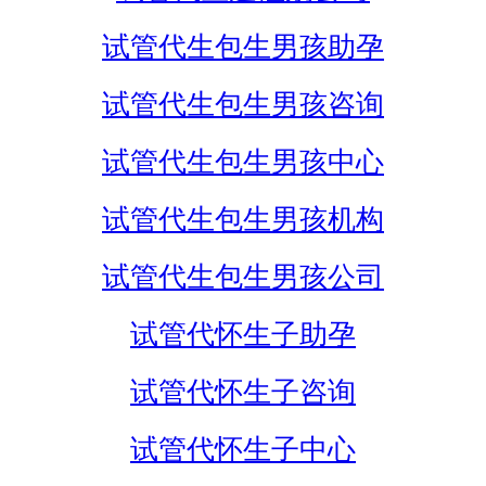
试管代生包生男孩助孕
试管代生包生男孩咨询
试管代生包生男孩中心
试管代生包生男孩机构
试管代生包生男孩公司
试管代怀生子助孕
试管代怀生子咨询
试管代怀生子中心