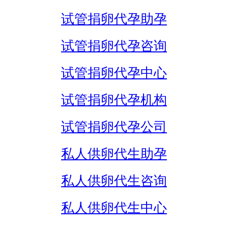
试管捐卵代孕助孕
试管捐卵代孕咨询
试管捐卵代孕中心
试管捐卵代孕机构
试管捐卵代孕公司
私人供卵代生助孕
私人供卵代生咨询
私人供卵代生中心