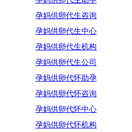
孕妈供卵代生咨询
孕妈供卵代生中心
孕妈供卵代生机构
孕妈供卵代生公司
孕妈供卵代怀助孕
孕妈供卵代怀咨询
孕妈供卵代怀中心
孕妈供卵代怀机构