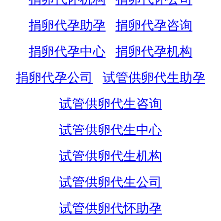
捐卵代孕助孕
捐卵代孕咨询
捐卵代孕中心
捐卵代孕机构
捐卵代孕公司
试管供卵代生助孕
试管供卵代生咨询
试管供卵代生中心
试管供卵代生机构
试管供卵代生公司
试管供卵代怀助孕