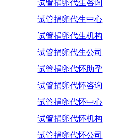
试管捐卵代生咨询
试管捐卵代生中心
试管捐卵代生机构
试管捐卵代生公司
试管捐卵代怀助孕
试管捐卵代怀咨询
试管捐卵代怀中心
试管捐卵代怀机构
试管捐卵代怀公司