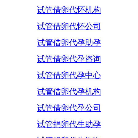
试管借卵代怀机构
试管借卵代怀公司
试管借卵代孕助孕
试管借卵代孕咨询
试管借卵代孕中心
试管借卵代孕机构
试管借卵代孕公司
试管捐卵代生助孕