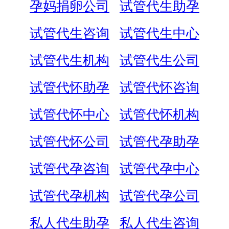
孕妈捐卵公司
试管代生助孕
试管代生咨询
试管代生中心
试管代生机构
试管代生公司
试管代怀助孕
试管代怀咨询
试管代怀中心
试管代怀机构
试管代怀公司
试管代孕助孕
试管代孕咨询
试管代孕中心
试管代孕机构
试管代孕公司
私人代生助孕
私人代生咨询