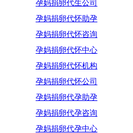
孕妈捐卵代生公司
孕妈捐卵代怀助孕
孕妈捐卵代怀咨询
孕妈捐卵代怀中心
孕妈捐卵代怀机构
孕妈捐卵代怀公司
孕妈捐卵代孕助孕
孕妈捐卵代孕咨询
孕妈捐卵代孕中心