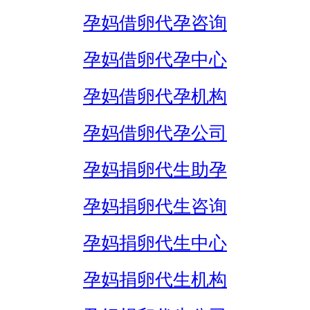
孕妈借卵代孕咨询
孕妈借卵代孕中心
孕妈借卵代孕机构
孕妈借卵代孕公司
孕妈捐卵代生助孕
孕妈捐卵代生咨询
孕妈捐卵代生中心
孕妈捐卵代生机构