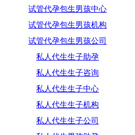
试管代孕包生男孩中心
试管代孕包生男孩机构
试管代孕包生男孩公司
私人代生生子助孕
私人代生生子咨询
私人代生生子中心
私人代生生子机构
私人代生生子公司