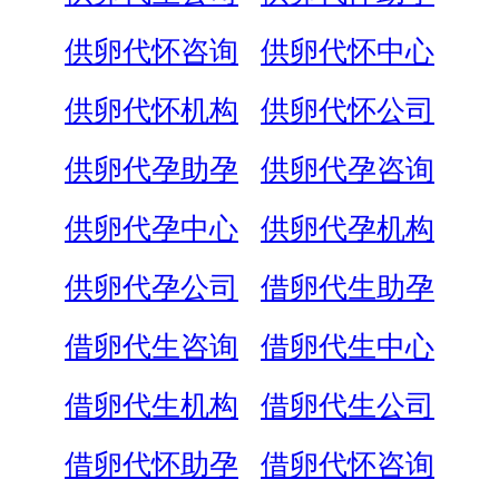
供卵代怀咨询
供卵代怀中心
供卵代怀机构
供卵代怀公司
供卵代孕助孕
供卵代孕咨询
供卵代孕中心
供卵代孕机构
供卵代孕公司
借卵代生助孕
借卵代生咨询
借卵代生中心
借卵代生机构
借卵代生公司
借卵代怀助孕
借卵代怀咨询