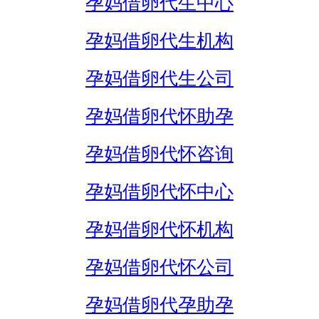
孕妈借卵代生中心
孕妈借卵代生机构
孕妈借卵代生公司
孕妈借卵代怀助孕
孕妈借卵代怀咨询
孕妈借卵代怀中心
孕妈借卵代怀机构
孕妈借卵代怀公司
孕妈借卵代孕助孕