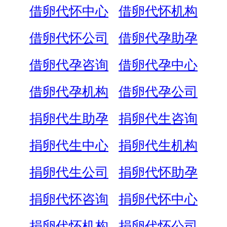
借卵代怀中心
借卵代怀机构
借卵代怀公司
借卵代孕助孕
借卵代孕咨询
借卵代孕中心
借卵代孕机构
借卵代孕公司
捐卵代生助孕
捐卵代生咨询
捐卵代生中心
捐卵代生机构
捐卵代生公司
捐卵代怀助孕
捐卵代怀咨询
捐卵代怀中心
捐卵代怀机构
捐卵代怀公司