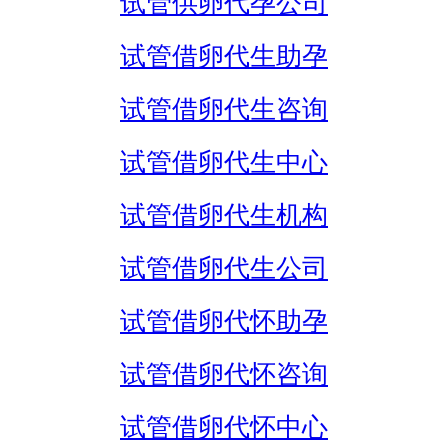
试管供卵代孕公司
试管借卵代生助孕
试管借卵代生咨询
试管借卵代生中心
试管借卵代生机构
试管借卵代生公司
试管借卵代怀助孕
试管借卵代怀咨询
试管借卵代怀中心