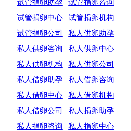
试管捐卵助孕
试管捐卵咨询
试管捐卵中心
试管捐卵机构
试管捐卵公司
私人供卵助孕
私人供卵咨询
私人供卵中心
私人供卵机构
私人供卵公司
私人借卵助孕
私人借卵咨询
私人借卵中心
私人借卵机构
私人借卵公司
私人捐卵助孕
私人捐卵咨询
私人捐卵中心