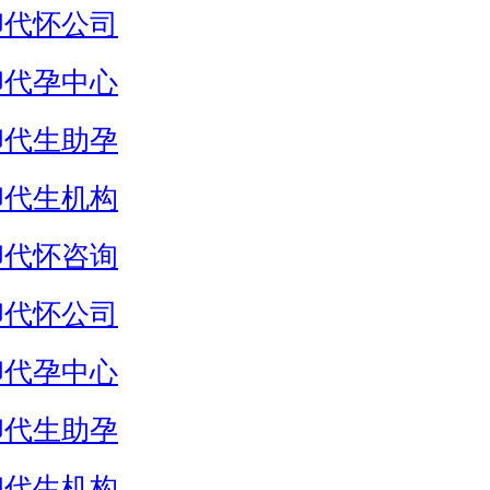
卵代怀公司
卵代孕中心
卵代生助孕
卵代生机构
卵代怀咨询
卵代怀公司
卵代孕中心
卵代生助孕
卵代生机构