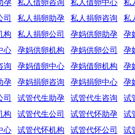
助孕
私人借卵咨询
私人借卵中心
私
公司
私人捐卵助孕
私人捐卵咨询
私
机构
私人捐卵公司
孕妈供卵助孕
孕
中心
孕妈供卵机构
孕妈供卵公司
孕
咨询
孕妈借卵中心
孕妈借卵机构
孕
助孕
孕妈捐卵咨询
孕妈捐卵中心
孕
公司
试管代生助孕
试管代生咨询
试
机构
试管代生公司
试管代怀助孕
试
中心
试管代怀机构
试管代怀公司
试