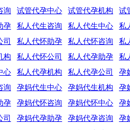
咨询
试管代孕中心
试管代孕机构
试
助孕
私人代生咨询
私人代生中心
私
公司
私人代怀助孕
私人代怀咨询
私
机构
私人代怀公司
私人代孕助孕
私
中心
私人代孕机构
私人代孕公司
孕
咨询
孕妈代生中心
孕妈代生机构
孕
助孕
孕妈代怀咨询
孕妈代怀中心
孕
公司
孕妈代孕助孕
孕妈代孕咨询
孕