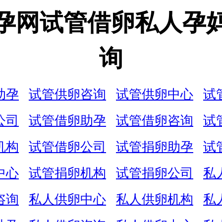
孕网试管借卵私人孕
询
助孕
试管供卵咨询
试管供卵中心
试
公司
试管借卵助孕
试管借卵咨询
试
机构
试管借卵公司
试管捐卵助孕
试
中心
试管捐卵机构
试管捐卵公司
私
咨询
私人供卵中心
私人供卵机构
私