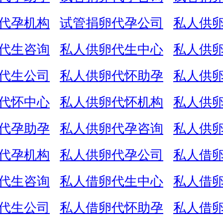
代孕机构
试管捐卵代孕公司
私人供
代生咨询
私人供卵代生中心
私人供
代生公司
私人供卵代怀助孕
私人供
代怀中心
私人供卵代怀机构
私人供
代孕助孕
私人供卵代孕咨询
私人供
代孕机构
私人供卵代孕公司
私人借
代生咨询
私人借卵代生中心
私人借
代生公司
私人借卵代怀助孕
私人借