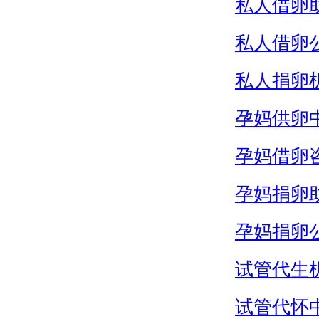
私人借卵
私人借卵
私人捐卵
孕妈供卵
孕妈借卵
孕妈捐卵
孕妈捐卵
试管代生
试管代怀