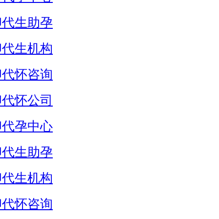
卵代生助孕
卵代生机构
卵代怀咨询
卵代怀公司
卵代孕中心
卵代生助孕
卵代生机构
卵代怀咨询