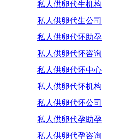
私人供卵代生机构
私人供卵代生公司
私人供卵代怀助孕
私人供卵代怀咨询
私人供卵代怀中心
私人供卵代怀机构
私人供卵代怀公司
私人供卵代孕助孕
私人供卵代孕咨询