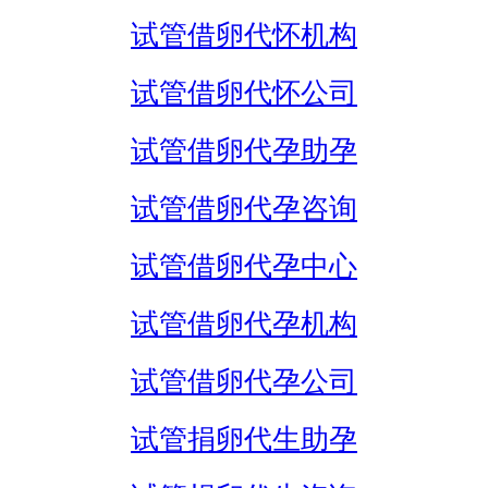
试管借卵代怀机构
试管借卵代怀公司
试管借卵代孕助孕
试管借卵代孕咨询
试管借卵代孕中心
试管借卵代孕机构
试管借卵代孕公司
试管捐卵代生助孕