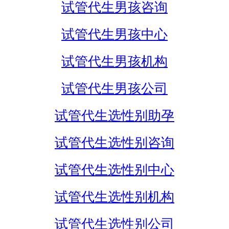
试管代生男孩咨询
试管代生男孩中心
试管代生男孩机构
试管代生男孩公司
试管代生选性别助孕
试管代生选性别咨询
试管代生选性别中心
试管代生选性别机构
试管代生选性别公司