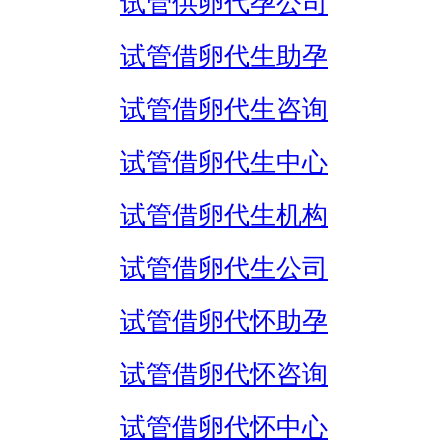
试管供卵代孕公司
试管借卵代生助孕
试管借卵代生咨询
试管借卵代生中心
试管借卵代生机构
试管借卵代生公司
试管借卵代怀助孕
试管借卵代怀咨询
试管借卵代怀中心