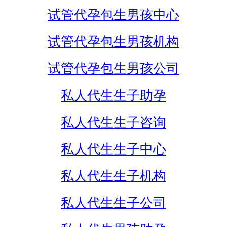
试管代孕包生男孩中心
试管代孕包生男孩机构
试管代孕包生男孩公司
私人代生生子助孕
私人代生生子咨询
私人代生生子中心
私人代生生子机构
私人代生生子公司