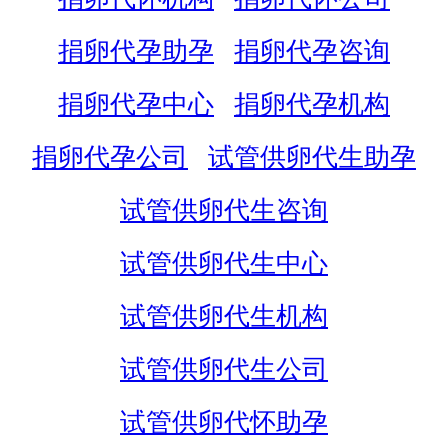
捐卵代孕助孕
捐卵代孕咨询
捐卵代孕中心
捐卵代孕机构
捐卵代孕公司
试管供卵代生助孕
试管供卵代生咨询
试管供卵代生中心
试管供卵代生机构
试管供卵代生公司
试管供卵代怀助孕