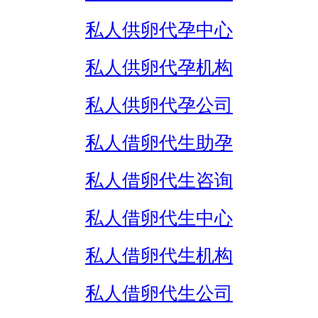
私人供卵代孕中心
私人供卵代孕机构
私人供卵代孕公司
私人借卵代生助孕
私人借卵代生咨询
私人借卵代生中心
私人借卵代生机构
私人借卵代生公司