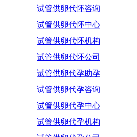
试管供卵代怀咨询
试管供卵代怀中心
试管供卵代怀机构
试管供卵代怀公司
试管供卵代孕助孕
试管供卵代孕咨询
试管供卵代孕中心
试管供卵代孕机构