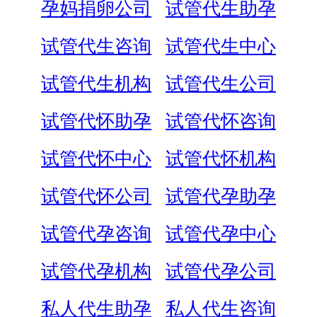
孕妈捐卵公司
试管代生助孕
试管代生咨询
试管代生中心
试管代生机构
试管代生公司
试管代怀助孕
试管代怀咨询
试管代怀中心
试管代怀机构
试管代怀公司
试管代孕助孕
试管代孕咨询
试管代孕中心
试管代孕机构
试管代孕公司
私人代生助孕
私人代生咨询