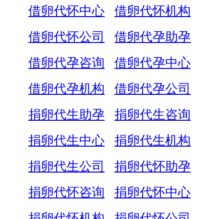
借卵代怀中心
借卵代怀机构
借卵代怀公司
借卵代孕助孕
借卵代孕咨询
借卵代孕中心
借卵代孕机构
借卵代孕公司
捐卵代生助孕
捐卵代生咨询
捐卵代生中心
捐卵代生机构
捐卵代生公司
捐卵代怀助孕
捐卵代怀咨询
捐卵代怀中心
捐卵代怀机构
捐卵代怀公司