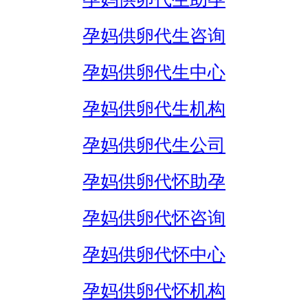
孕妈供卵代生咨询
孕妈供卵代生中心
孕妈供卵代生机构
孕妈供卵代生公司
孕妈供卵代怀助孕
孕妈供卵代怀咨询
孕妈供卵代怀中心
孕妈供卵代怀机构