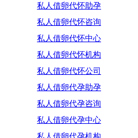
私人借卵代怀助孕
私人借卵代怀咨询
私人借卵代怀中心
私人借卵代怀机构
私人借卵代怀公司
私人借卵代孕助孕
私人借卵代孕咨询
私人借卵代孕中心
私人借卵代孕机构