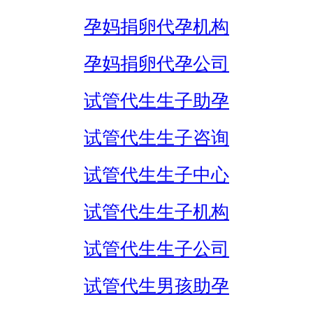
孕妈捐卵代孕机构
孕妈捐卵代孕公司
试管代生生子助孕
试管代生生子咨询
试管代生生子中心
试管代生生子机构
试管代生生子公司
试管代生男孩助孕