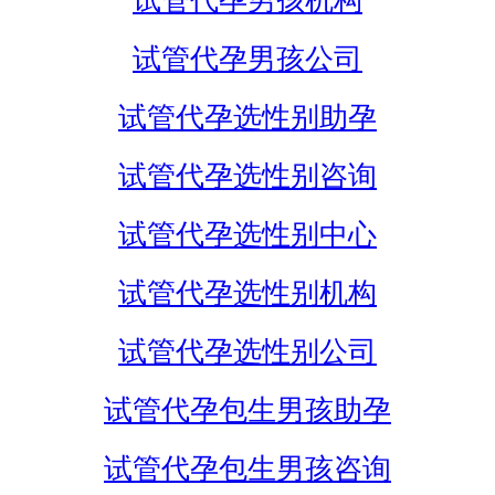
试管代孕男孩机构
试管代孕男孩公司
试管代孕选性别助孕
试管代孕选性别咨询
试管代孕选性别中心
试管代孕选性别机构
试管代孕选性别公司
试管代孕包生男孩助孕
试管代孕包生男孩咨询