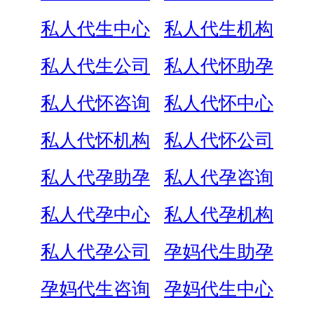
私人代生中心
私人代生机构
私人代生公司
私人代怀助孕
私人代怀咨询
私人代怀中心
私人代怀机构
私人代怀公司
私人代孕助孕
私人代孕咨询
私人代孕中心
私人代孕机构
私人代孕公司
孕妈代生助孕
孕妈代生咨询
孕妈代生中心