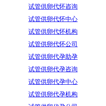
试管供卵代怀咨询
试管供卵代怀中心
试管供卵代怀机构
试管供卵代怀公司
试管供卵代孕助孕
试管供卵代孕咨询
试管供卵代孕中心
试管供卵代孕机构