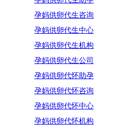
孕妈供卵代生咨询
孕妈供卵代生中心
孕妈供卵代生机构
孕妈供卵代生公司
孕妈供卵代怀助孕
孕妈供卵代怀咨询
孕妈供卵代怀中心
孕妈供卵代怀机构