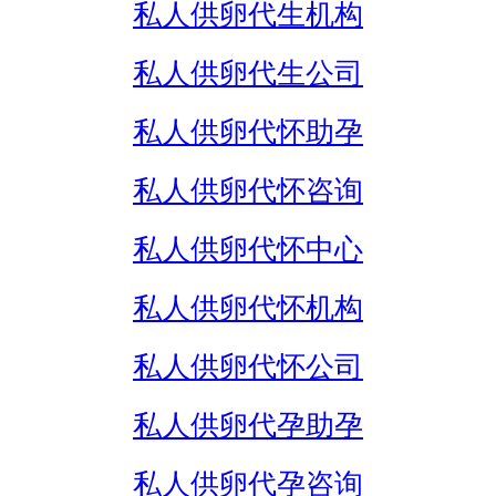
私人供卵代生机构
私人供卵代生公司
私人供卵代怀助孕
私人供卵代怀咨询
私人供卵代怀中心
私人供卵代怀机构
私人供卵代怀公司
私人供卵代孕助孕
私人供卵代孕咨询