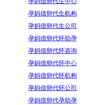
孕妈借卵代生中心
孕妈借卵代生机构
孕妈借卵代生公司
孕妈借卵代怀助孕
孕妈借卵代怀咨询
孕妈借卵代怀中心
孕妈借卵代怀机构
孕妈借卵代怀公司
孕妈借卵代孕助孕