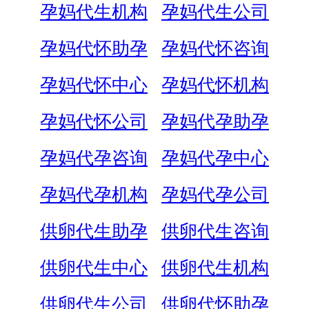
孕妈代生机构
孕妈代生公司
孕妈代怀助孕
孕妈代怀咨询
孕妈代怀中心
孕妈代怀机构
孕妈代怀公司
孕妈代孕助孕
孕妈代孕咨询
孕妈代孕中心
孕妈代孕机构
孕妈代孕公司
供卵代生助孕
供卵代生咨询
供卵代生中心
供卵代生机构
供卵代生公司
供卵代怀助孕