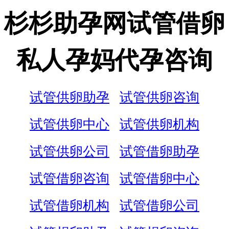
杉杉助孕网试管借卵
私人孕妈代孕咨询
试管供卵助孕
试管供卵咨询
试管供卵中心
试管供卵机构
试管供卵公司
试管借卵助孕
试管借卵咨询
试管借卵中心
试管借卵机构
试管借卵公司