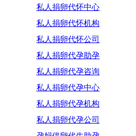
私人捐卵代怀中心
私人捐卵代怀机构
私人捐卵代怀公司
私人捐卵代孕助孕
私人捐卵代孕咨询
私人捐卵代孕中心
私人捐卵代孕机构
私人捐卵代孕公司
孕妈供卵代生助孕