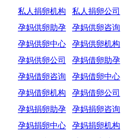
私人捐卵机构
私人捐卵公司
孕妈供卵助孕
孕妈供卵咨询
孕妈供卵中心
孕妈供卵机构
孕妈供卵公司
孕妈借卵助孕
孕妈借卵咨询
孕妈借卵中心
孕妈借卵机构
孕妈借卵公司
孕妈捐卵助孕
孕妈捐卵咨询
孕妈捐卵中心
孕妈捐卵机构