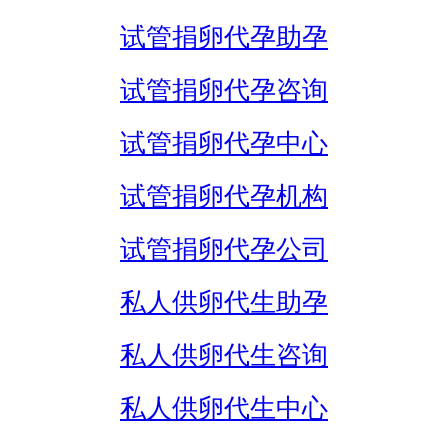
试管捐卵代孕助孕
试管捐卵代孕咨询
试管捐卵代孕中心
试管捐卵代孕机构
试管捐卵代孕公司
私人供卵代生助孕
私人供卵代生咨询
私人供卵代生中心