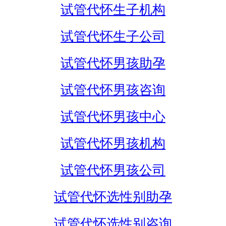
试管代怀生子机构
试管代怀生子公司
试管代怀男孩助孕
试管代怀男孩咨询
试管代怀男孩中心
试管代怀男孩机构
试管代怀男孩公司
试管代怀选性别助孕
试管代怀选性别咨询