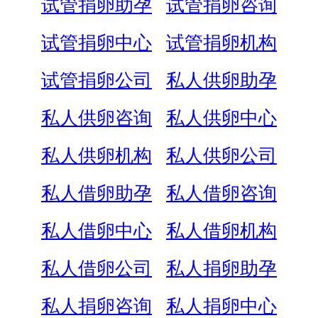
试管捐卵助孕
试管捐卵咨询
试管捐卵中心
试管捐卵机构
试管捐卵公司
私人供卵助孕
私人供卵咨询
私人供卵中心
私人供卵机构
私人供卵公司
私人借卵助孕
私人借卵咨询
私人借卵中心
私人借卵机构
私人借卵公司
私人捐卵助孕
私人捐卵咨询
私人捐卵中心