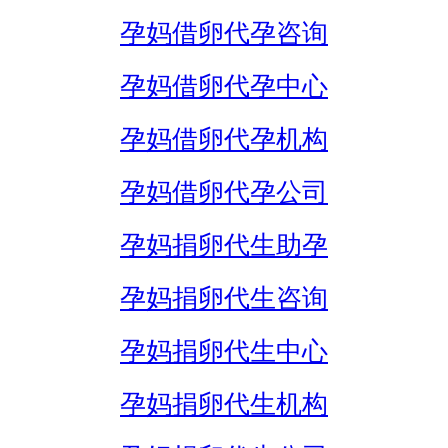
孕妈借卵代孕咨询
孕妈借卵代孕中心
孕妈借卵代孕机构
孕妈借卵代孕公司
孕妈捐卵代生助孕
孕妈捐卵代生咨询
孕妈捐卵代生中心
孕妈捐卵代生机构