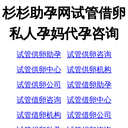
杉杉助孕网试管借卵
私人孕妈代孕咨询
试管供卵助孕
试管供卵咨询
试管供卵中心
试管供卵机构
试管供卵公司
试管借卵助孕
试管借卵咨询
试管借卵中心
试管借卵机构
试管借卵公司