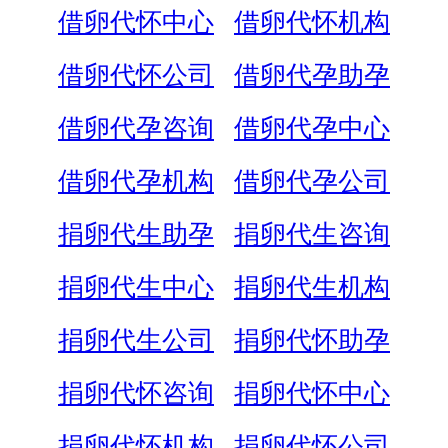
借卵代怀中心
借卵代怀机构
借卵代怀公司
借卵代孕助孕
借卵代孕咨询
借卵代孕中心
借卵代孕机构
借卵代孕公司
捐卵代生助孕
捐卵代生咨询
捐卵代生中心
捐卵代生机构
捐卵代生公司
捐卵代怀助孕
捐卵代怀咨询
捐卵代怀中心
捐卵代怀机构
捐卵代怀公司