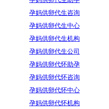
孕妈供卵代生咨询
孕妈供卵代生中心
孕妈供卵代生机构
孕妈供卵代生公司
孕妈供卵代怀助孕
孕妈供卵代怀咨询
孕妈供卵代怀中心
孕妈供卵代怀机构