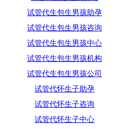
试管代生包生男孩助孕
试管代生包生男孩咨询
试管代生包生男孩中心
试管代生包生男孩机构
试管代生包生男孩公司
试管代怀生子助孕
试管代怀生子咨询
试管代怀生子中心