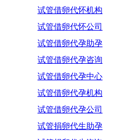
试管借卵代怀机构
试管借卵代怀公司
试管借卵代孕助孕
试管借卵代孕咨询
试管借卵代孕中心
试管借卵代孕机构
试管借卵代孕公司
试管捐卵代生助孕