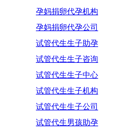
孕妈捐卵代孕机构
孕妈捐卵代孕公司
试管代生生子助孕
试管代生生子咨询
试管代生生子中心
试管代生生子机构
试管代生生子公司
试管代生男孩助孕