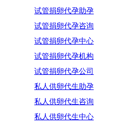
试管捐卵代孕助孕
试管捐卵代孕咨询
试管捐卵代孕中心
试管捐卵代孕机构
试管捐卵代孕公司
私人供卵代生助孕
私人供卵代生咨询
私人供卵代生中心