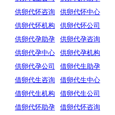
供卵代怀咨询
供卵代怀中心
供卵代怀机构
供卵代怀公司
供卵代孕助孕
供卵代孕咨询
供卵代孕中心
供卵代孕机构
供卵代孕公司
借卵代生助孕
借卵代生咨询
借卵代生中心
借卵代生机构
借卵代生公司
借卵代怀助孕
借卵代怀咨询