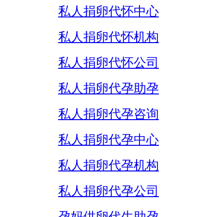
私人捐卵代怀中心
私人捐卵代怀机构
私人捐卵代怀公司
私人捐卵代孕助孕
私人捐卵代孕咨询
私人捐卵代孕中心
私人捐卵代孕机构
私人捐卵代孕公司
孕妈供卵代生助孕