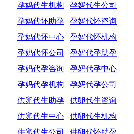
孕妈代生机构
孕妈代生公司
孕妈代怀助孕
孕妈代怀咨询
孕妈代怀中心
孕妈代怀机构
孕妈代怀公司
孕妈代孕助孕
孕妈代孕咨询
孕妈代孕中心
孕妈代孕机构
孕妈代孕公司
供卵代生助孕
供卵代生咨询
供卵代生中心
供卵代生机构
供卵代生公司
供卵代怀助孕