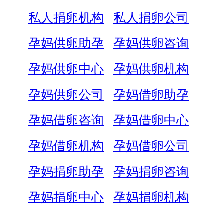
私人捐卵机构
私人捐卵公司
孕妈供卵助孕
孕妈供卵咨询
孕妈供卵中心
孕妈供卵机构
孕妈供卵公司
孕妈借卵助孕
孕妈借卵咨询
孕妈借卵中心
孕妈借卵机构
孕妈借卵公司
孕妈捐卵助孕
孕妈捐卵咨询
孕妈捐卵中心
孕妈捐卵机构