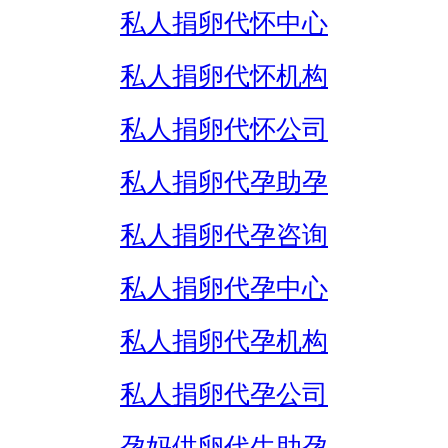
私人捐卵代怀中心
私人捐卵代怀机构
私人捐卵代怀公司
私人捐卵代孕助孕
私人捐卵代孕咨询
私人捐卵代孕中心
私人捐卵代孕机构
私人捐卵代孕公司
孕妈供卵代生助孕