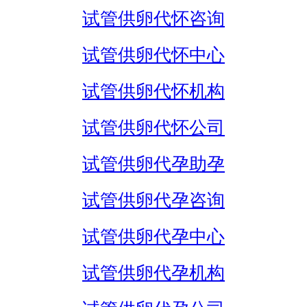
试管供卵代怀咨询
试管供卵代怀中心
试管供卵代怀机构
试管供卵代怀公司
试管供卵代孕助孕
试管供卵代孕咨询
试管供卵代孕中心
试管供卵代孕机构