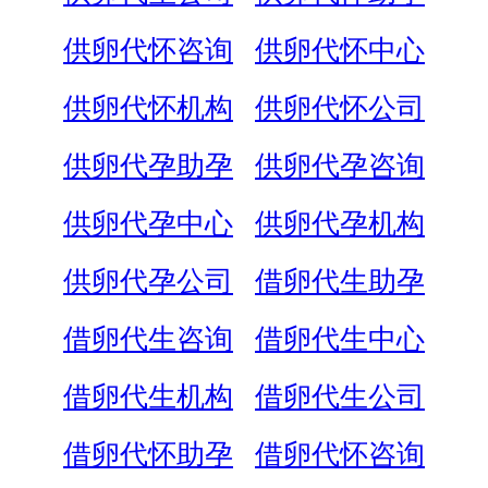
供卵代怀咨询
供卵代怀中心
供卵代怀机构
供卵代怀公司
供卵代孕助孕
供卵代孕咨询
供卵代孕中心
供卵代孕机构
供卵代孕公司
借卵代生助孕
借卵代生咨询
借卵代生中心
借卵代生机构
借卵代生公司
借卵代怀助孕
借卵代怀咨询