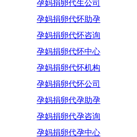
孕妈捐卵代生公司
孕妈捐卵代怀助孕
孕妈捐卵代怀咨询
孕妈捐卵代怀中心
孕妈捐卵代怀机构
孕妈捐卵代怀公司
孕妈捐卵代孕助孕
孕妈捐卵代孕咨询
孕妈捐卵代孕中心