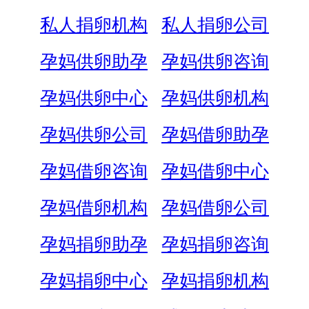
私人捐卵机构
私人捐卵公司
孕妈供卵助孕
孕妈供卵咨询
孕妈供卵中心
孕妈供卵机构
孕妈供卵公司
孕妈借卵助孕
孕妈借卵咨询
孕妈借卵中心
孕妈借卵机构
孕妈借卵公司
孕妈捐卵助孕
孕妈捐卵咨询
孕妈捐卵中心
孕妈捐卵机构