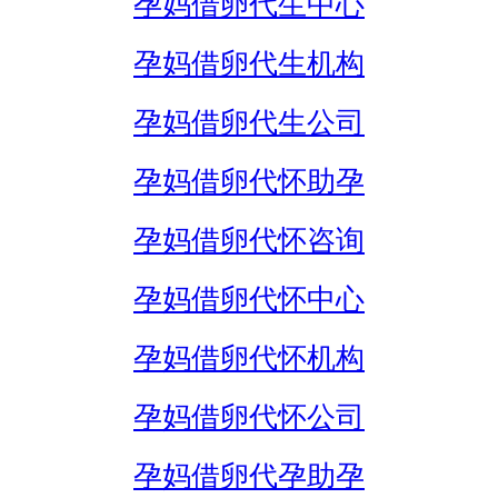
孕妈借卵代生中心
孕妈借卵代生机构
孕妈借卵代生公司
孕妈借卵代怀助孕
孕妈借卵代怀咨询
孕妈借卵代怀中心
孕妈借卵代怀机构
孕妈借卵代怀公司
孕妈借卵代孕助孕