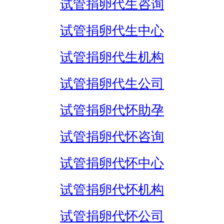
试管捐卵代生咨询
试管捐卵代生中心
试管捐卵代生机构
试管捐卵代生公司
试管捐卵代怀助孕
试管捐卵代怀咨询
试管捐卵代怀中心
试管捐卵代怀机构
试管捐卵代怀公司