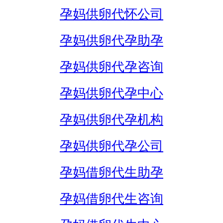
孕妈供卵代怀公司
孕妈供卵代孕助孕
孕妈供卵代孕咨询
孕妈供卵代孕中心
孕妈供卵代孕机构
孕妈供卵代孕公司
孕妈借卵代生助孕
孕妈借卵代生咨询