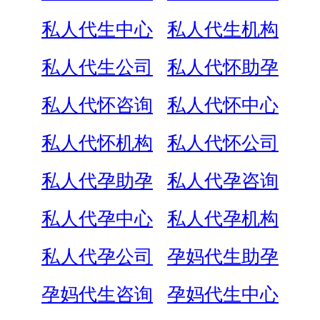
私人代生中心
私人代生机构
私人代生公司
私人代怀助孕
私人代怀咨询
私人代怀中心
私人代怀机构
私人代怀公司
私人代孕助孕
私人代孕咨询
私人代孕中心
私人代孕机构
私人代孕公司
孕妈代生助孕
孕妈代生咨询
孕妈代生中心