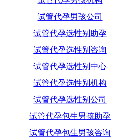
试管代孕男孩机构
试管代孕男孩公司
试管代孕选性别助孕
试管代孕选性别咨询
试管代孕选性别中心
试管代孕选性别机构
试管代孕选性别公司
试管代孕包生男孩助孕
试管代孕包生男孩咨询