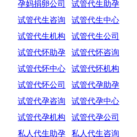
孕妈捐卵公司
试管代生助孕
试管代生咨询
试管代生中心
试管代生机构
试管代生公司
试管代怀助孕
试管代怀咨询
试管代怀中心
试管代怀机构
试管代怀公司
试管代孕助孕
试管代孕咨询
试管代孕中心
试管代孕机构
试管代孕公司
私人代生助孕
私人代生咨询