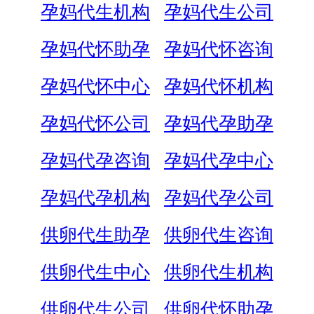
孕妈代生机构
孕妈代生公司
孕妈代怀助孕
孕妈代怀咨询
孕妈代怀中心
孕妈代怀机构
孕妈代怀公司
孕妈代孕助孕
孕妈代孕咨询
孕妈代孕中心
孕妈代孕机构
孕妈代孕公司
供卵代生助孕
供卵代生咨询
供卵代生中心
供卵代生机构
供卵代生公司
供卵代怀助孕