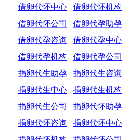
借卵代怀中心
借卵代怀机构
借卵代怀公司
借卵代孕助孕
借卵代孕咨询
借卵代孕中心
借卵代孕机构
借卵代孕公司
捐卵代生助孕
捐卵代生咨询
捐卵代生中心
捐卵代生机构
捐卵代生公司
捐卵代怀助孕
捐卵代怀咨询
捐卵代怀中心
捐卵代怀机构
捐卵代怀公司