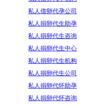
私人借卵代孕公司
私人捐卵代生助孕
私人捐卵代生咨询
私人捐卵代生中心
私人捐卵代生机构
私人捐卵代生公司
私人捐卵代怀助孕
私人捐卵代怀咨询