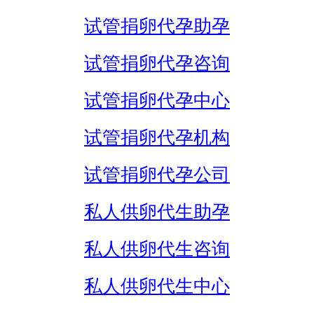
试管捐卵代孕助孕
试管捐卵代孕咨询
试管捐卵代孕中心
试管捐卵代孕机构
试管捐卵代孕公司
私人供卵代生助孕
私人供卵代生咨询
私人供卵代生中心