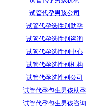
试管代孕男孩机构
试管代孕男孩公司
试管代孕选性别助孕
试管代孕选性别咨询
试管代孕选性别中心
试管代孕选性别机构
试管代孕选性别公司
试管代孕包生男孩助孕
试管代孕包生男孩咨询