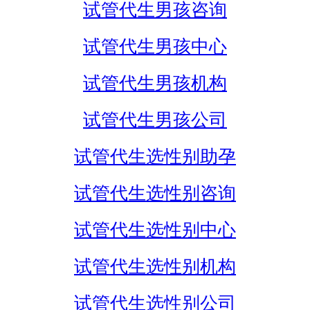
试管代生男孩咨询
试管代生男孩中心
试管代生男孩机构
试管代生男孩公司
试管代生选性别助孕
试管代生选性别咨询
试管代生选性别中心
试管代生选性别机构
试管代生选性别公司