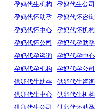
孕妈代生机构
孕妈代生公司
孕妈代怀助孕
孕妈代怀咨询
孕妈代怀中心
孕妈代怀机构
孕妈代怀公司
孕妈代孕助孕
孕妈代孕咨询
孕妈代孕中心
孕妈代孕机构
孕妈代孕公司
供卵代生助孕
供卵代生咨询
供卵代生中心
供卵代生机构
供卵代生公司
供卵代怀助孕