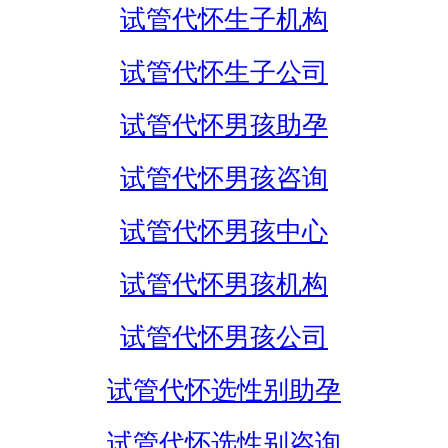
试管代怀生子机构
试管代怀生子公司
试管代怀男孩助孕
试管代怀男孩咨询
试管代怀男孩中心
试管代怀男孩机构
试管代怀男孩公司
试管代怀选性别助孕
试管代怀选性别咨询