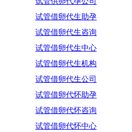
试管供卵代孕公司
试管借卵代生助孕
试管借卵代生咨询
试管借卵代生中心
试管借卵代生机构
试管借卵代生公司
试管借卵代怀助孕
试管借卵代怀咨询
试管借卵代怀中心