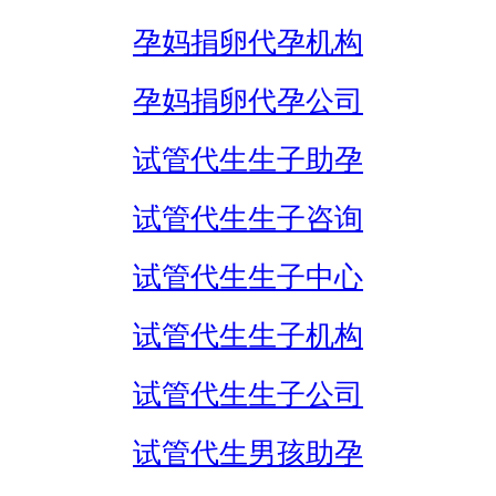
孕妈捐卵代孕机构
孕妈捐卵代孕公司
试管代生生子助孕
试管代生生子咨询
试管代生生子中心
试管代生生子机构
试管代生生子公司
试管代生男孩助孕