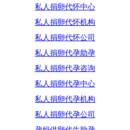
私人捐卵代怀中心
私人捐卵代怀机构
私人捐卵代怀公司
私人捐卵代孕助孕
私人捐卵代孕咨询
私人捐卵代孕中心
私人捐卵代孕机构
私人捐卵代孕公司
孕妈供卵代生助孕