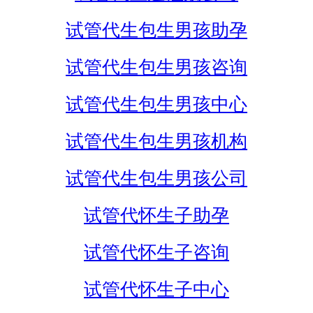
试管代生包生男孩助孕
试管代生包生男孩咨询
试管代生包生男孩中心
试管代生包生男孩机构
试管代生包生男孩公司
试管代怀生子助孕
试管代怀生子咨询
试管代怀生子中心