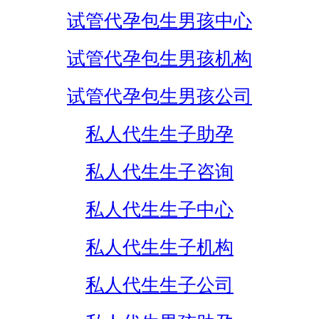
试管代孕包生男孩中心
试管代孕包生男孩机构
试管代孕包生男孩公司
私人代生生子助孕
私人代生生子咨询
私人代生生子中心
私人代生生子机构
私人代生生子公司