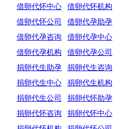
借卵代怀中心
借卵代怀机构
借卵代怀公司
借卵代孕助孕
借卵代孕咨询
借卵代孕中心
借卵代孕机构
借卵代孕公司
捐卵代生助孕
捐卵代生咨询
捐卵代生中心
捐卵代生机构
捐卵代生公司
捐卵代怀助孕
捐卵代怀咨询
捐卵代怀中心
捐卵代怀机构
捐卵代怀公司