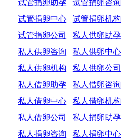
试管捐卵助孕
试管捐卵咨询
试管捐卵中心
试管捐卵机构
试管捐卵公司
私人供卵助孕
私人供卵咨询
私人供卵中心
私人供卵机构
私人供卵公司
私人借卵助孕
私人借卵咨询
私人借卵中心
私人借卵机构
私人借卵公司
私人捐卵助孕
私人捐卵咨询
私人捐卵中心