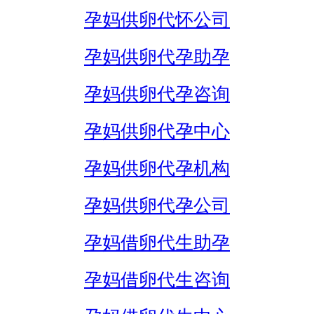
孕妈供卵代怀公司
孕妈供卵代孕助孕
孕妈供卵代孕咨询
孕妈供卵代孕中心
孕妈供卵代孕机构
孕妈供卵代孕公司
孕妈借卵代生助孕
孕妈借卵代生咨询