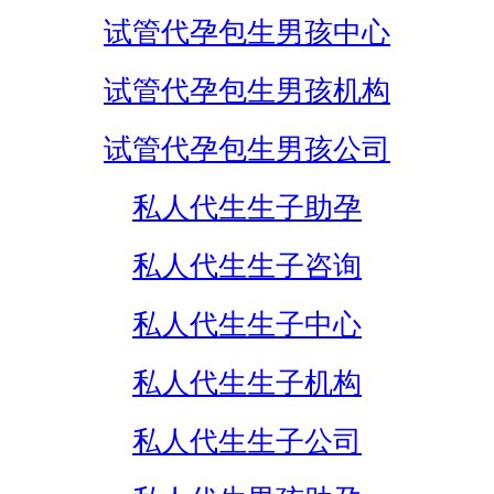
试管代孕包生男孩中心
试管代孕包生男孩机构
试管代孕包生男孩公司
私人代生生子助孕
私人代生生子咨询
私人代生生子中心
私人代生生子机构
私人代生生子公司