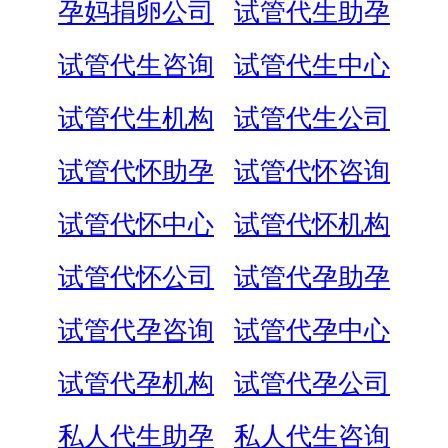
孕妈捐卵公司
试管代生助孕
试管代生咨询
试管代生中心
试管代生机构
试管代生公司
试管代怀助孕
试管代怀咨询
试管代怀中心
试管代怀机构
试管代怀公司
试管代孕助孕
试管代孕咨询
试管代孕中心
试管代孕机构
试管代孕公司
私人代生助孕
私人代生咨询