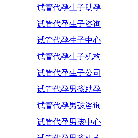
试管代孕生子助孕
试管代孕生子咨询
试管代孕生子中心
试管代孕生子机构
试管代孕生子公司
试管代孕男孩助孕
试管代孕男孩咨询
试管代孕男孩中心