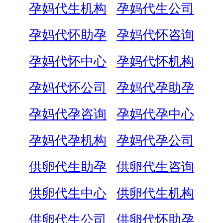
孕妈代生机构
孕妈代生公司
孕妈代怀助孕
孕妈代怀咨询
孕妈代怀中心
孕妈代怀机构
孕妈代怀公司
孕妈代孕助孕
孕妈代孕咨询
孕妈代孕中心
孕妈代孕机构
孕妈代孕公司
供卵代生助孕
供卵代生咨询
供卵代生中心
供卵代生机构
供卵代生公司
供卵代怀助孕