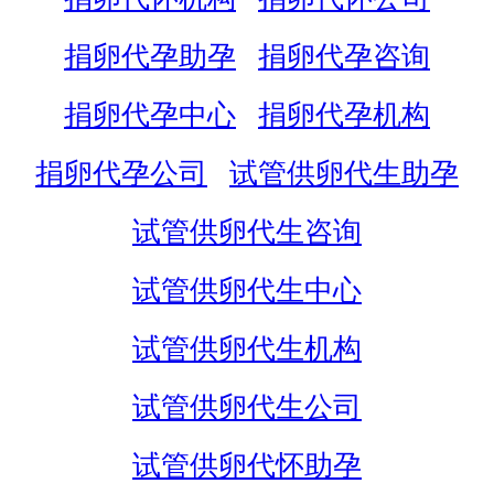
捐卵代孕助孕
捐卵代孕咨询
捐卵代孕中心
捐卵代孕机构
捐卵代孕公司
试管供卵代生助孕
试管供卵代生咨询
试管供卵代生中心
试管供卵代生机构
试管供卵代生公司
试管供卵代怀助孕