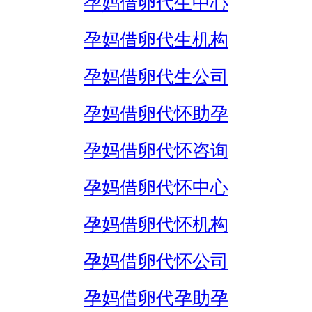
孕妈借卵代生中心
孕妈借卵代生机构
孕妈借卵代生公司
孕妈借卵代怀助孕
孕妈借卵代怀咨询
孕妈借卵代怀中心
孕妈借卵代怀机构
孕妈借卵代怀公司
孕妈借卵代孕助孕