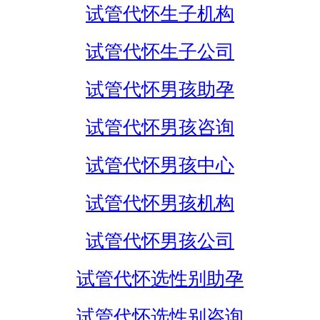
试管代怀生子机构
试管代怀生子公司
试管代怀男孩助孕
试管代怀男孩咨询
试管代怀男孩中心
试管代怀男孩机构
试管代怀男孩公司
试管代怀选性别助孕
试管代怀选性别咨询