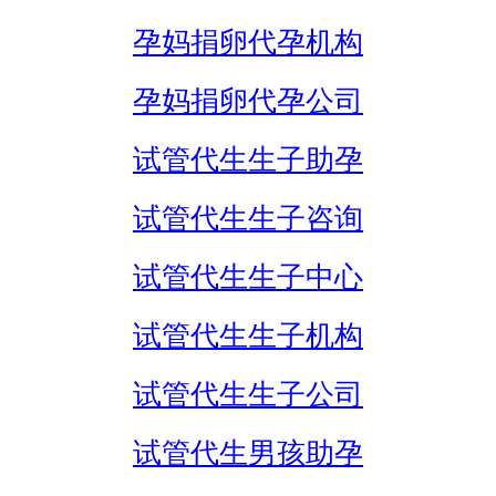
孕妈捐卵代孕机构
孕妈捐卵代孕公司
试管代生生子助孕
试管代生生子咨询
试管代生生子中心
试管代生生子机构
试管代生生子公司
试管代生男孩助孕