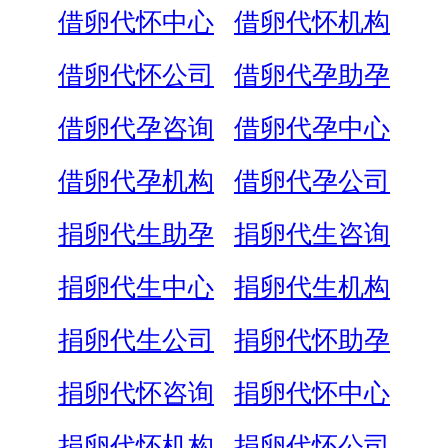
借卵代怀中心
借卵代怀机构
借卵代怀公司
借卵代孕助孕
借卵代孕咨询
借卵代孕中心
借卵代孕机构
借卵代孕公司
捐卵代生助孕
捐卵代生咨询
捐卵代生中心
捐卵代生机构
捐卵代生公司
捐卵代怀助孕
捐卵代怀咨询
捐卵代怀中心
捐卵代怀机构
捐卵代怀公司