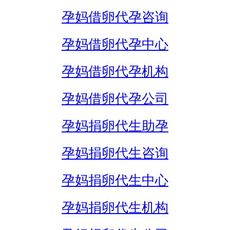
孕妈借卵代孕咨询
孕妈借卵代孕中心
孕妈借卵代孕机构
孕妈借卵代孕公司
孕妈捐卵代生助孕
孕妈捐卵代生咨询
孕妈捐卵代生中心
孕妈捐卵代生机构