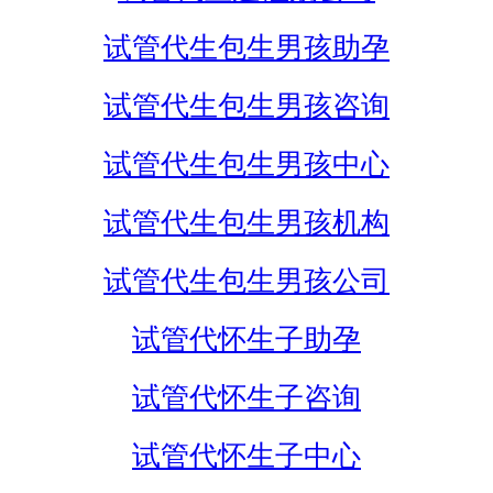
试管代生包生男孩助孕
试管代生包生男孩咨询
试管代生包生男孩中心
试管代生包生男孩机构
试管代生包生男孩公司
试管代怀生子助孕
试管代怀生子咨询
试管代怀生子中心