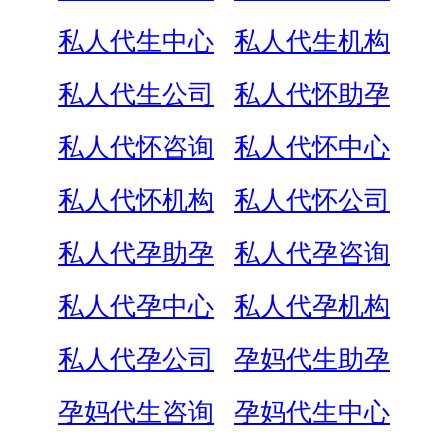
私人代生中心
私人代生机构
私人代生公司
私人代怀助孕
私人代怀咨询
私人代怀中心
私人代怀机构
私人代怀公司
私人代孕助孕
私人代孕咨询
私人代孕中心
私人代孕机构
私人代孕公司
孕妈代生助孕
孕妈代生咨询
孕妈代生中心