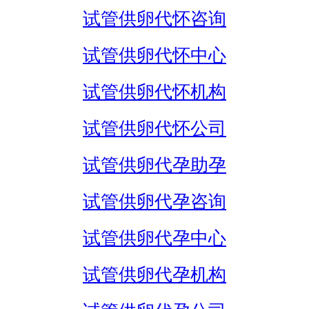
试管供卵代怀咨询
试管供卵代怀中心
试管供卵代怀机构
试管供卵代怀公司
试管供卵代孕助孕
试管供卵代孕咨询
试管供卵代孕中心
试管供卵代孕机构