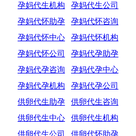
孕妈代生机构
孕妈代生公司
孕妈代怀助孕
孕妈代怀咨询
孕妈代怀中心
孕妈代怀机构
孕妈代怀公司
孕妈代孕助孕
孕妈代孕咨询
孕妈代孕中心
孕妈代孕机构
孕妈代孕公司
供卵代生助孕
供卵代生咨询
供卵代生中心
供卵代生机构
供卵代生公司
供卵代怀助孕