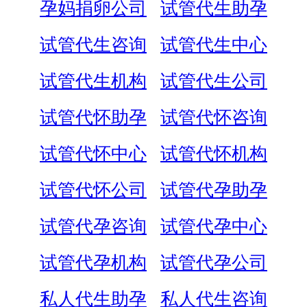
孕妈捐卵公司
试管代生助孕
试管代生咨询
试管代生中心
试管代生机构
试管代生公司
试管代怀助孕
试管代怀咨询
试管代怀中心
试管代怀机构
试管代怀公司
试管代孕助孕
试管代孕咨询
试管代孕中心
试管代孕机构
试管代孕公司
私人代生助孕
私人代生咨询