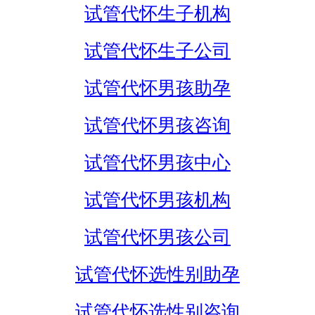
试管代怀生子机构
试管代怀生子公司
试管代怀男孩助孕
试管代怀男孩咨询
试管代怀男孩中心
试管代怀男孩机构
试管代怀男孩公司
试管代怀选性别助孕
试管代怀选性别咨询