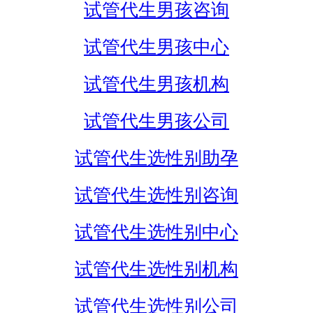
试管代生男孩咨询
试管代生男孩中心
试管代生男孩机构
试管代生男孩公司
试管代生选性别助孕
试管代生选性别咨询
试管代生选性别中心
试管代生选性别机构
试管代生选性别公司