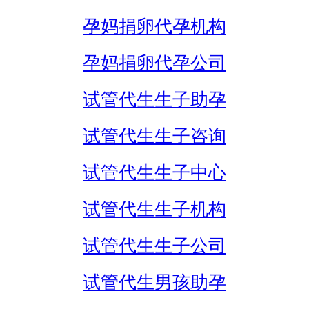
孕妈捐卵代孕机构
孕妈捐卵代孕公司
试管代生生子助孕
试管代生生子咨询
试管代生生子中心
试管代生生子机构
试管代生生子公司
试管代生男孩助孕