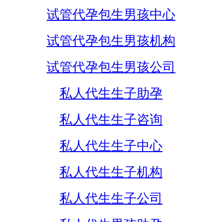
试管代孕包生男孩中心
试管代孕包生男孩机构
试管代孕包生男孩公司
私人代生生子助孕
私人代生生子咨询
私人代生生子中心
私人代生生子机构
私人代生生子公司