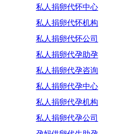
私人捐卵代怀中心
私人捐卵代怀机构
私人捐卵代怀公司
私人捐卵代孕助孕
私人捐卵代孕咨询
私人捐卵代孕中心
私人捐卵代孕机构
私人捐卵代孕公司
孕妈供卵代生助孕