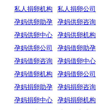
私人捐卵机构
私人捐卵公司
孕妈供卵助孕
孕妈供卵咨询
孕妈供卵中心
孕妈供卵机构
孕妈供卵公司
孕妈借卵助孕
孕妈借卵咨询
孕妈借卵中心
孕妈借卵机构
孕妈借卵公司
孕妈捐卵助孕
孕妈捐卵咨询
孕妈捐卵中心
孕妈捐卵机构