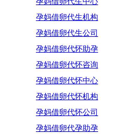
孕妈借卵代生中心
孕妈借卵代生机构
孕妈借卵代生公司
孕妈借卵代怀助孕
孕妈借卵代怀咨询
孕妈借卵代怀中心
孕妈借卵代怀机构
孕妈借卵代怀公司
孕妈借卵代孕助孕