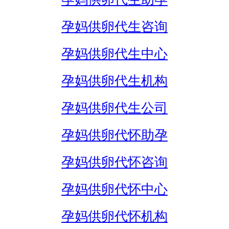
孕妈供卵代生咨询
孕妈供卵代生中心
孕妈供卵代生机构
孕妈供卵代生公司
孕妈供卵代怀助孕
孕妈供卵代怀咨询
孕妈供卵代怀中心
孕妈供卵代怀机构