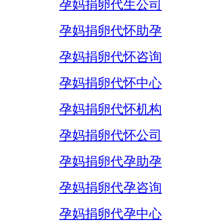
孕妈捐卵代生公司
孕妈捐卵代怀助孕
孕妈捐卵代怀咨询
孕妈捐卵代怀中心
孕妈捐卵代怀机构
孕妈捐卵代怀公司
孕妈捐卵代孕助孕
孕妈捐卵代孕咨询
孕妈捐卵代孕中心