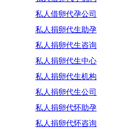
私人借卵代孕公司
私人捐卵代生助孕
私人捐卵代生咨询
私人捐卵代生中心
私人捐卵代生机构
私人捐卵代生公司
私人捐卵代怀助孕
私人捐卵代怀咨询