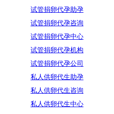
试管捐卵代孕助孕
试管捐卵代孕咨询
试管捐卵代孕中心
试管捐卵代孕机构
试管捐卵代孕公司
私人供卵代生助孕
私人供卵代生咨询
私人供卵代生中心