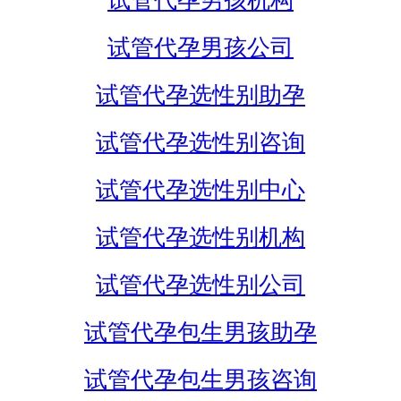
试管代孕男孩机构
试管代孕男孩公司
试管代孕选性别助孕
试管代孕选性别咨询
试管代孕选性别中心
试管代孕选性别机构
试管代孕选性别公司
试管代孕包生男孩助孕
试管代孕包生男孩咨询