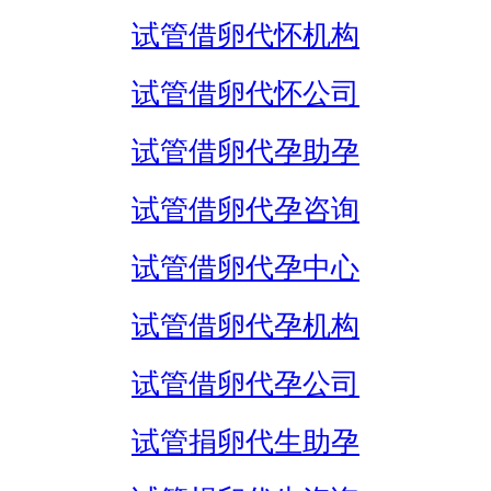
试管借卵代怀机构
试管借卵代怀公司
试管借卵代孕助孕
试管借卵代孕咨询
试管借卵代孕中心
试管借卵代孕机构
试管借卵代孕公司
试管捐卵代生助孕