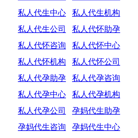
私人代生中心
私人代生机构
私人代生公司
私人代怀助孕
私人代怀咨询
私人代怀中心
私人代怀机构
私人代怀公司
私人代孕助孕
私人代孕咨询
私人代孕中心
私人代孕机构
私人代孕公司
孕妈代生助孕
孕妈代生咨询
孕妈代生中心