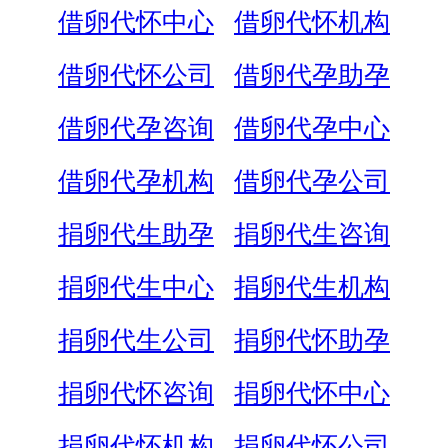
借卵代怀中心
借卵代怀机构
借卵代怀公司
借卵代孕助孕
借卵代孕咨询
借卵代孕中心
借卵代孕机构
借卵代孕公司
捐卵代生助孕
捐卵代生咨询
捐卵代生中心
捐卵代生机构
捐卵代生公司
捐卵代怀助孕
捐卵代怀咨询
捐卵代怀中心
捐卵代怀机构
捐卵代怀公司