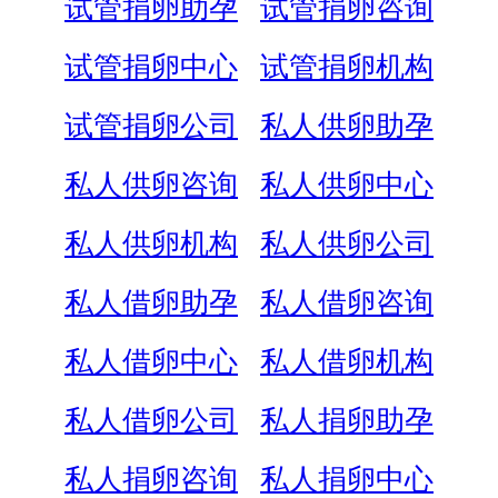
试管捐卵助孕
试管捐卵咨询
试管捐卵中心
试管捐卵机构
试管捐卵公司
私人供卵助孕
私人供卵咨询
私人供卵中心
私人供卵机构
私人供卵公司
私人借卵助孕
私人借卵咨询
私人借卵中心
私人借卵机构
私人借卵公司
私人捐卵助孕
私人捐卵咨询
私人捐卵中心