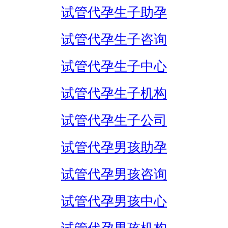
试管代孕生子助孕
试管代孕生子咨询
试管代孕生子中心
试管代孕生子机构
试管代孕生子公司
试管代孕男孩助孕
试管代孕男孩咨询
试管代孕男孩中心