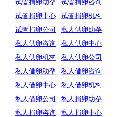
试管捐卵助孕
试管捐卵咨询
试管捐卵中心
试管捐卵机构
试管捐卵公司
私人供卵助孕
私人供卵咨询
私人供卵中心
私人供卵机构
私人供卵公司
私人借卵助孕
私人借卵咨询
私人借卵中心
私人借卵机构
私人借卵公司
私人捐卵助孕
私人捐卵咨询
私人捐卵中心