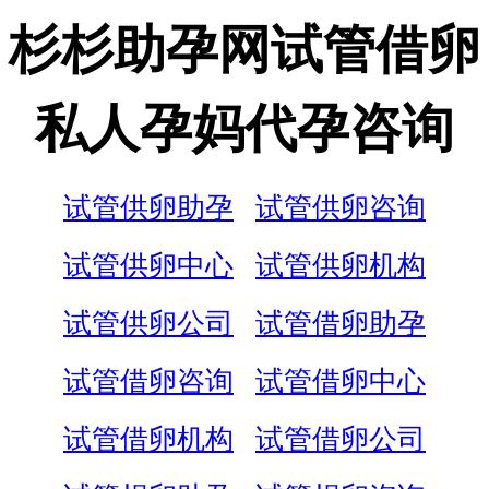
杉杉助孕网试管借卵
私人孕妈代孕咨询
试管供卵助孕
试管供卵咨询
试管供卵中心
试管供卵机构
试管供卵公司
试管借卵助孕
试管借卵咨询
试管借卵中心
试管借卵机构
试管借卵公司