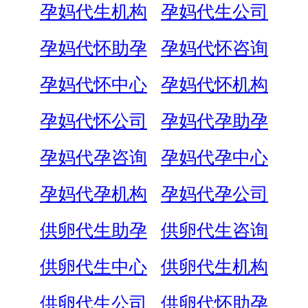
孕妈代生机构
孕妈代生公司
孕妈代怀助孕
孕妈代怀咨询
孕妈代怀中心
孕妈代怀机构
孕妈代怀公司
孕妈代孕助孕
孕妈代孕咨询
孕妈代孕中心
孕妈代孕机构
孕妈代孕公司
供卵代生助孕
供卵代生咨询
供卵代生中心
供卵代生机构
供卵代生公司
供卵代怀助孕