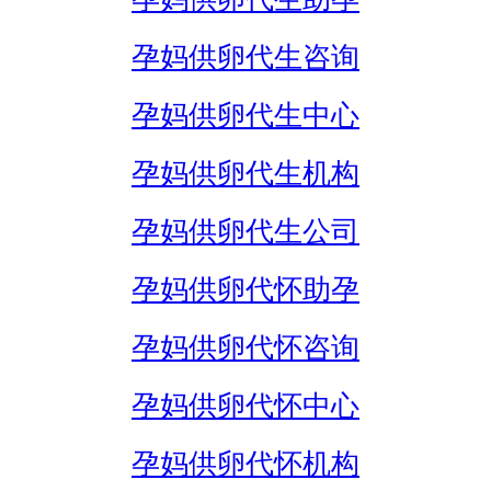
孕妈供卵代生咨询
孕妈供卵代生中心
孕妈供卵代生机构
孕妈供卵代生公司
孕妈供卵代怀助孕
孕妈供卵代怀咨询
孕妈供卵代怀中心
孕妈供卵代怀机构