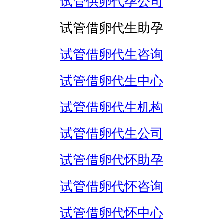
试管供卵代孕公司
试管借卵代生助孕
试管借卵代生咨询
试管借卵代生中心
试管借卵代生机构
试管借卵代生公司
试管借卵代怀助孕
试管借卵代怀咨询
试管借卵代怀中心