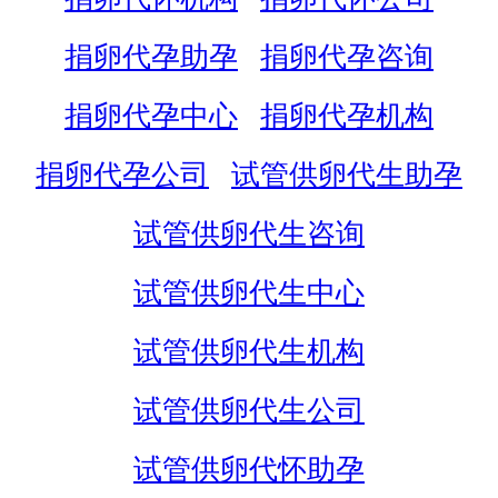
捐卵代孕助孕
捐卵代孕咨询
捐卵代孕中心
捐卵代孕机构
捐卵代孕公司
试管供卵代生助孕
试管供卵代生咨询
试管供卵代生中心
试管供卵代生机构
试管供卵代生公司
试管供卵代怀助孕