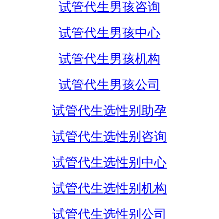
试管代生男孩咨询
试管代生男孩中心
试管代生男孩机构
试管代生男孩公司
试管代生选性别助孕
试管代生选性别咨询
试管代生选性别中心
试管代生选性别机构
试管代生选性别公司