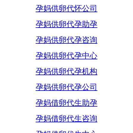
孕妈供卵代怀公司
孕妈供卵代孕助孕
孕妈供卵代孕咨询
孕妈供卵代孕中心
孕妈供卵代孕机构
孕妈供卵代孕公司
孕妈借卵代生助孕
孕妈借卵代生咨询