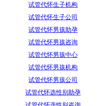
试管代怀生子机构
试管代怀生子公司
试管代怀男孩助孕
试管代怀男孩咨询
试管代怀男孩中心
试管代怀男孩机构
试管代怀男孩公司
试管代怀选性别助孕
试管代怀选性别咨询