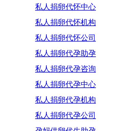
私人捐卵代怀中心
私人捐卵代怀机构
私人捐卵代怀公司
私人捐卵代孕助孕
私人捐卵代孕咨询
私人捐卵代孕中心
私人捐卵代孕机构
私人捐卵代孕公司
孕妈供卵代生助孕