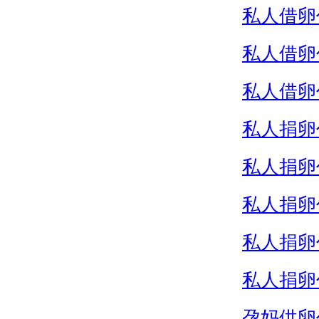
私人借卵
私人借卵
私人借卵
私人捐卵
私人捐卵
私人捐卵
私人捐卵
私人捐卵
孕妈供卵