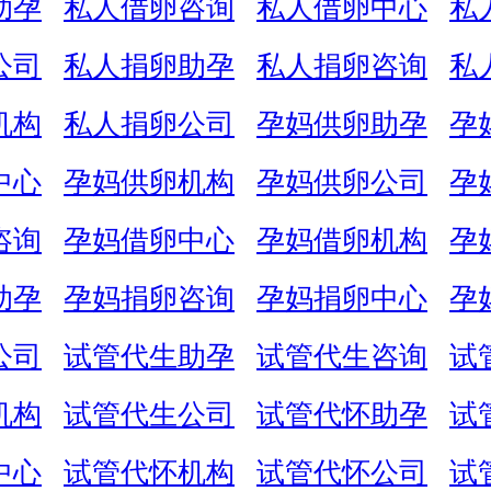
助孕
私人借卵咨询
私人借卵中心
私
公司
私人捐卵助孕
私人捐卵咨询
私
机构
私人捐卵公司
孕妈供卵助孕
孕
中心
孕妈供卵机构
孕妈供卵公司
孕
咨询
孕妈借卵中心
孕妈借卵机构
孕
助孕
孕妈捐卵咨询
孕妈捐卵中心
孕
公司
试管代生助孕
试管代生咨询
试
机构
试管代生公司
试管代怀助孕
试
中心
试管代怀机构
试管代怀公司
试