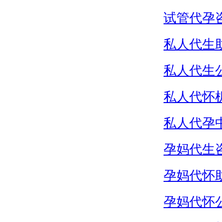
试管代孕
私人代生
私人代生
私人代怀
私人代孕
孕妈代生
孕妈代怀
孕妈代怀