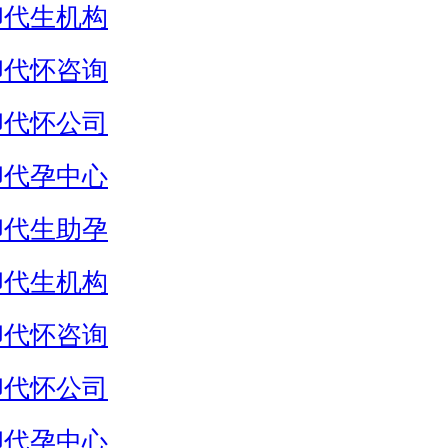
卵代生机构
卵代怀咨询
卵代怀公司
卵代孕中心
卵代生助孕
卵代生机构
卵代怀咨询
卵代怀公司
卵代孕中心