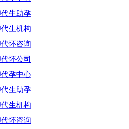
卵代生助孕
卵代生机构
卵代怀咨询
卵代怀公司
卵代孕中心
卵代生助孕
卵代生机构
卵代怀咨询