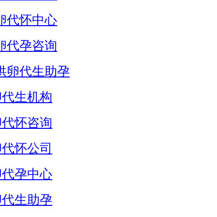
卵代怀中心
卵代孕咨询
供卵代生助孕
卵代生机构
卵代怀咨询
卵代怀公司
卵代孕中心
卵代生助孕