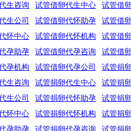
代生咨询
试管借卵代生中心
试管借
代生公司
试管借卵代怀助孕
试管借
代怀中心
试管借卵代怀机构
试管借
代孕助孕
试管借卵代孕咨询
试管借
代孕机构
试管借卵代孕公司
试管捐
代生咨询
试管捐卵代生中心
试管捐
代生公司
试管捐卵代怀助孕
试管捐
代怀中心
试管捐卵代怀机构
试管捐
代孕助孕
试管捐卵代孕咨询
试管捐