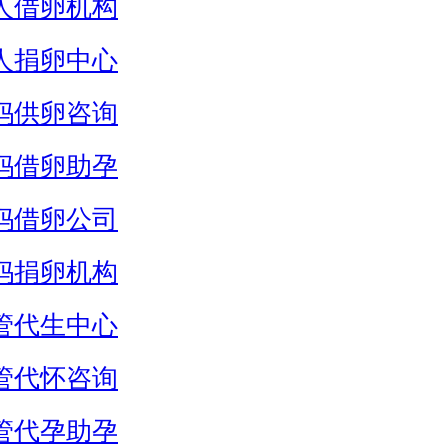
人借卵机构
人捐卵中心
妈供卵咨询
妈借卵助孕
妈借卵公司
妈捐卵机构
管代生中心
管代怀咨询
管代孕助孕