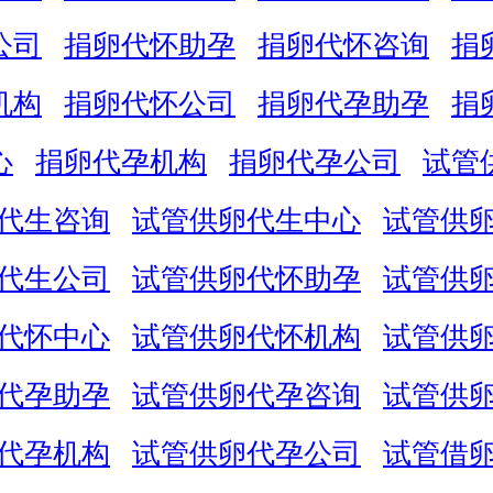
公司
捐卵代怀助孕
捐卵代怀咨询
捐
机构
捐卵代怀公司
捐卵代孕助孕
捐
心
捐卵代孕机构
捐卵代孕公司
试管
代生咨询
试管供卵代生中心
试管供
代生公司
试管供卵代怀助孕
试管供
代怀中心
试管供卵代怀机构
试管供
代孕助孕
试管供卵代孕咨询
试管供
代孕机构
试管供卵代孕公司
试管借