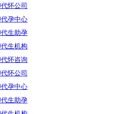
卵代怀公司
卵代孕中心
卵代生助孕
卵代生机构
卵代怀咨询
卵代怀公司
卵代孕中心
卵代生助孕
卵代生机构