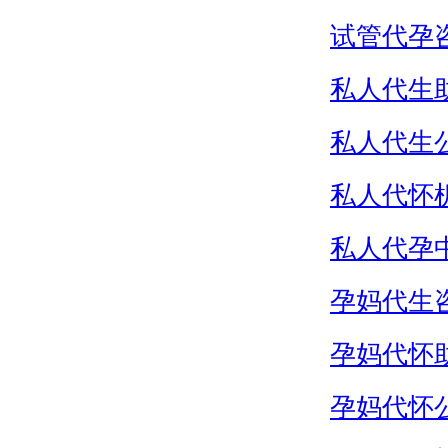
试管代孕
私人代生
私人代生
私人代怀
私人代孕
孕妈代生
孕妈代怀
孕妈代怀