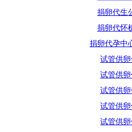
捐卵代生
捐卵代怀
捐卵代孕中
试管供卵
试管供卵
试管供卵
试管供卵
试管供卵