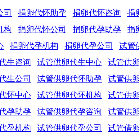
公司
捐卵代怀助孕
捐卵代怀咨询
捐
机构
捐卵代怀公司
捐卵代孕助孕
捐
心
捐卵代孕机构
捐卵代孕公司
试管
代生咨询
试管供卵代生中心
试管供
代生公司
试管供卵代怀助孕
试管供
代怀中心
试管供卵代怀机构
试管供
代孕助孕
试管供卵代孕咨询
试管供
代孕机构
试管供卵代孕公司
试管借