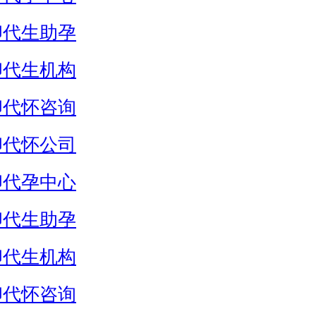
卵代生助孕
卵代生机构
卵代怀咨询
卵代怀公司
卵代孕中心
卵代生助孕
卵代生机构
卵代怀咨询