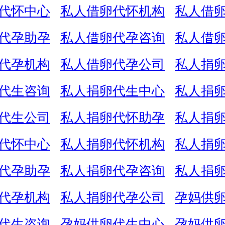
代怀中心
私人借卵代怀机构
私人借
代孕助孕
私人借卵代孕咨询
私人借
代孕机构
私人借卵代孕公司
私人捐
代生咨询
私人捐卵代生中心
私人捐
代生公司
私人捐卵代怀助孕
私人捐
代怀中心
私人捐卵代怀机构
私人捐
代孕助孕
私人捐卵代孕咨询
私人捐
代孕机构
私人捐卵代孕公司
孕妈供
代生咨询
孕妈供卵代生中心
孕妈供