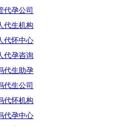
管代孕公司
人代生机构
人代怀中心
人代孕咨询
妈代生助孕
妈代生公司
妈代怀机构
妈代孕中心