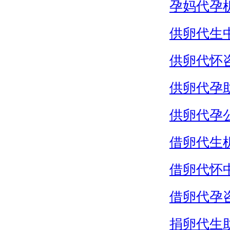
孕妈代孕
供卵代生
供卵代怀
供卵代孕
供卵代孕
借卵代生
借卵代怀
借卵代孕
捐卵代生