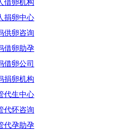
人借卵机构
人捐卵中心
妈供卵咨询
妈借卵助孕
妈借卵公司
妈捐卵机构
管代生中心
管代怀咨询
管代孕助孕