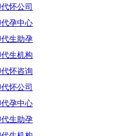
卵代怀公司
卵代孕中心
卵代生助孕
卵代生机构
卵代怀咨询
卵代怀公司
卵代孕中心
卵代生助孕
卵代生机构