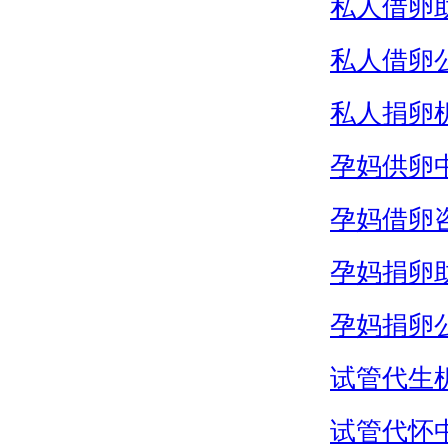
私人借卵
私人借卵
私人捐卵
孕妈供卵
孕妈借卵
孕妈捐卵
孕妈捐卵
试管代生
试管代怀