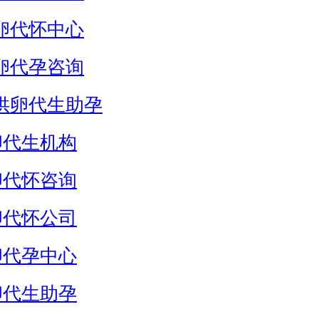
卵代怀中心
卵代孕咨询
供卵代生助孕
卵代生机构
卵代怀咨询
卵代怀公司
卵代孕中心
卵代生助孕