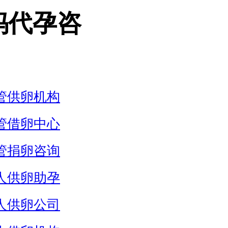
妈代孕咨
管供卵机构
管借卵中心
管捐卵咨询
人供卵助孕
人供卵公司