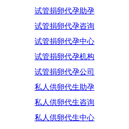
试管捐卵代孕助孕
试管捐卵代孕咨询
试管捐卵代孕中心
试管捐卵代孕机构
试管捐卵代孕公司
私人供卵代生助孕
私人供卵代生咨询
私人供卵代生中心