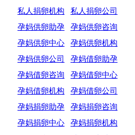
私人捐卵机构
私人捐卵公司
孕妈供卵助孕
孕妈供卵咨询
孕妈供卵中心
孕妈供卵机构
孕妈供卵公司
孕妈借卵助孕
孕妈借卵咨询
孕妈借卵中心
孕妈借卵机构
孕妈借卵公司
孕妈捐卵助孕
孕妈捐卵咨询
孕妈捐卵中心
孕妈捐卵机构