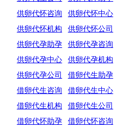
供卵代怀咨询
供卵代怀中心
供卵代怀机构
供卵代怀公司
供卵代孕助孕
供卵代孕咨询
供卵代孕中心
供卵代孕机构
供卵代孕公司
借卵代生助孕
借卵代生咨询
借卵代生中心
借卵代生机构
借卵代生公司
借卵代怀助孕
借卵代怀咨询