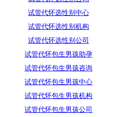
试管代怀选性别中心
试管代怀选性别机构
试管代怀选性别公司
试管代怀包生男孩助孕
试管代怀包生男孩咨询
试管代怀包生男孩中心
试管代怀包生男孩机构
试管代怀包生男孩公司