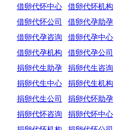
借卵代怀中心
借卵代怀机构
借卵代怀公司
借卵代孕助孕
借卵代孕咨询
借卵代孕中心
借卵代孕机构
借卵代孕公司
捐卵代生助孕
捐卵代生咨询
捐卵代生中心
捐卵代生机构
捐卵代生公司
捐卵代怀助孕
捐卵代怀咨询
捐卵代怀中心
捐卵代怀机构
捐卵代怀公司