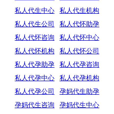
私人代生中心
私人代生机构
私人代生公司
私人代怀助孕
私人代怀咨询
私人代怀中心
私人代怀机构
私人代怀公司
私人代孕助孕
私人代孕咨询
私人代孕中心
私人代孕机构
私人代孕公司
孕妈代生助孕
孕妈代生咨询
孕妈代生中心