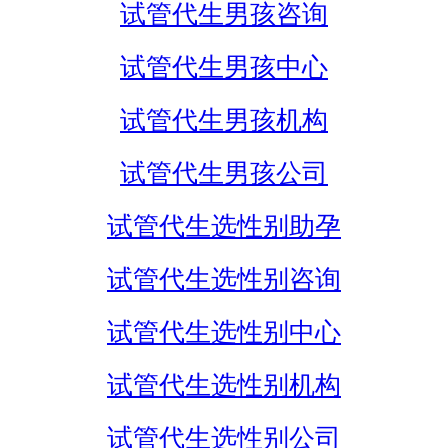
试管代生男孩咨询
试管代生男孩中心
试管代生男孩机构
试管代生男孩公司
试管代生选性别助孕
试管代生选性别咨询
试管代生选性别中心
试管代生选性别机构
试管代生选性别公司