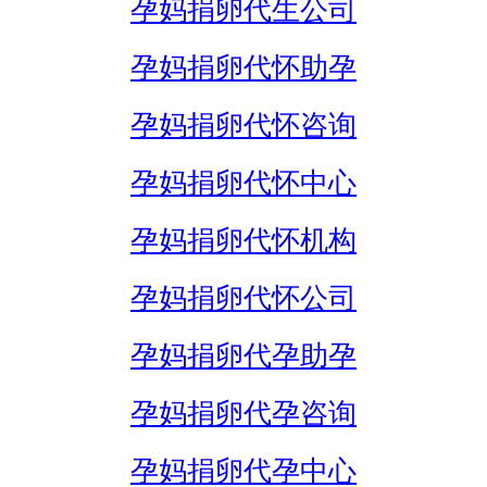
孕妈捐卵代生公司
孕妈捐卵代怀助孕
孕妈捐卵代怀咨询
孕妈捐卵代怀中心
孕妈捐卵代怀机构
孕妈捐卵代怀公司
孕妈捐卵代孕助孕
孕妈捐卵代孕咨询
孕妈捐卵代孕中心