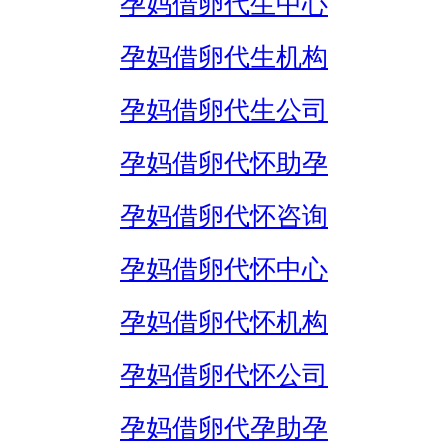
孕妈借卵代生中心
孕妈借卵代生机构
孕妈借卵代生公司
孕妈借卵代怀助孕
孕妈借卵代怀咨询
孕妈借卵代怀中心
孕妈借卵代怀机构
孕妈借卵代怀公司
孕妈借卵代孕助孕