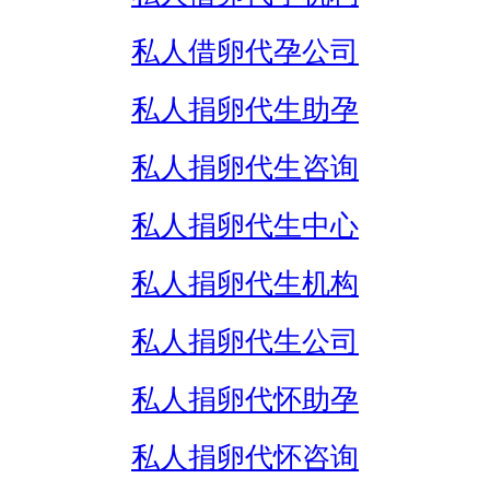
私人借卵代孕公司
私人捐卵代生助孕
私人捐卵代生咨询
私人捐卵代生中心
私人捐卵代生机构
私人捐卵代生公司
私人捐卵代怀助孕
私人捐卵代怀咨询