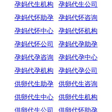
孕妈代生机构
孕妈代生公司
孕妈代怀助孕
孕妈代怀咨询
孕妈代怀中心
孕妈代怀机构
孕妈代怀公司
孕妈代孕助孕
孕妈代孕咨询
孕妈代孕中心
孕妈代孕机构
孕妈代孕公司
供卵代生助孕
供卵代生咨询
供卵代生中心
供卵代生机构
供卵代生公司
供卵代怀助孕