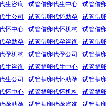
代生咨询
试管借卵代生中心
试管借
代生公司
试管借卵代怀助孕
试管借
代怀中心
试管借卵代怀机构
试管借
代孕助孕
试管借卵代孕咨询
试管借
代孕机构
试管借卵代孕公司
试管捐
代生咨询
试管捐卵代生中心
试管捐
代生公司
试管捐卵代怀助孕
试管捐
代怀中心
试管捐卵代怀机构
试管捐
代孕助孕
试管捐卵代孕咨询
试管捐