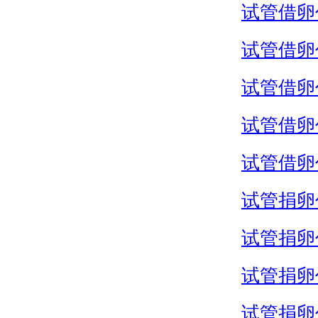
试管借卵
试管借卵
试管借卵
试管借卵
试管借卵
试管捐卵
试管捐卵
试管捐卵
试管捐卵