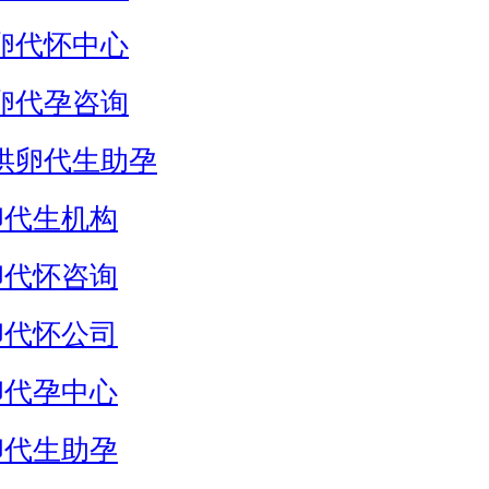
卵代怀中心
卵代孕咨询
供卵代生助孕
卵代生机构
卵代怀咨询
卵代怀公司
卵代孕中心
卵代生助孕