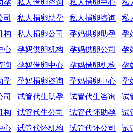
助孕
私人借卵咨询
私人借卵中心
私
公司
私人捐卵助孕
私人捐卵咨询
私
机构
私人捐卵公司
孕妈供卵助孕
孕
中心
孕妈供卵机构
孕妈供卵公司
孕
咨询
孕妈借卵中心
孕妈借卵机构
孕
助孕
孕妈捐卵咨询
孕妈捐卵中心
孕
公司
试管代生助孕
试管代生咨询
试
机构
试管代生公司
试管代怀助孕
试
中心
试管代怀机构
试管代怀公司
试