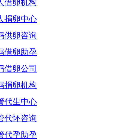
人借卵机构
人捐卵中心
妈供卵咨询
妈借卵助孕
妈借卵公司
妈捐卵机构
管代生中心
管代怀咨询
管代孕助孕