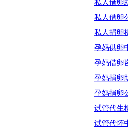
私人借卵
私人借卵
私人捐卵
孕妈供卵
孕妈借卵
孕妈捐卵
孕妈捐卵
试管代生
试管代怀