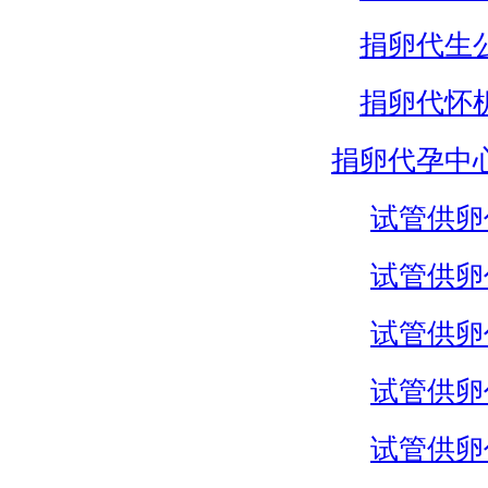
捐卵代生
捐卵代怀
捐卵代孕中
试管供卵
试管供卵
试管供卵
试管供卵
试管供卵