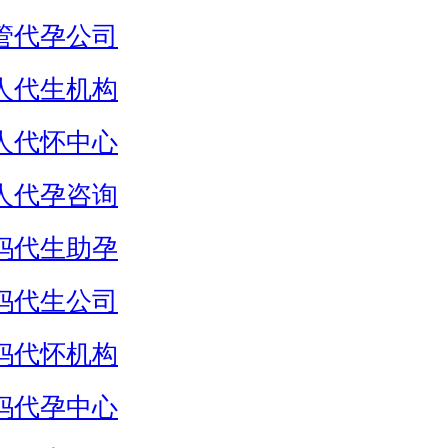
管代孕公司
人代生机构
人代怀中心
人代孕咨询
妈代生助孕
妈代生公司
妈代怀机构
妈代孕中心