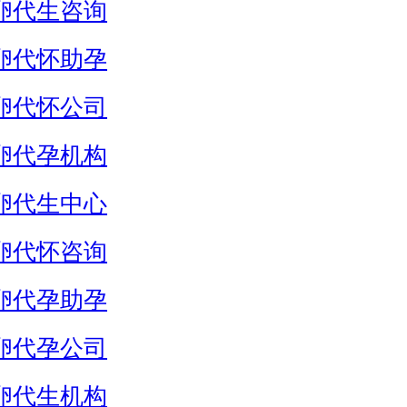
卵代生咨询
卵代怀助孕
卵代怀公司
卵代孕机构
卵代生中心
卵代怀咨询
卵代孕助孕
卵代孕公司
卵代生机构