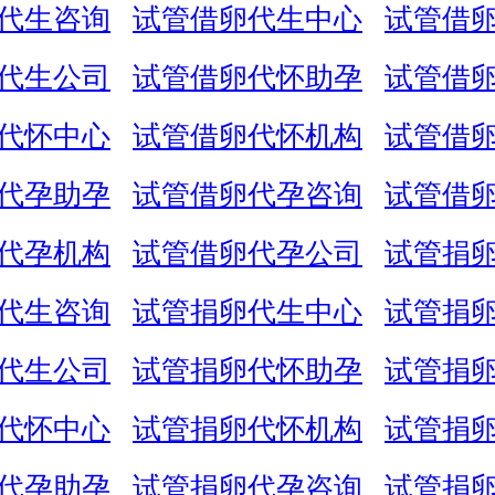
代生咨询
试管借卵代生中心
试管借
代生公司
试管借卵代怀助孕
试管借
代怀中心
试管借卵代怀机构
试管借
代孕助孕
试管借卵代孕咨询
试管借
代孕机构
试管借卵代孕公司
试管捐
代生咨询
试管捐卵代生中心
试管捐
代生公司
试管捐卵代怀助孕
试管捐
代怀中心
试管捐卵代怀机构
试管捐
代孕助孕
试管捐卵代孕咨询
试管捐