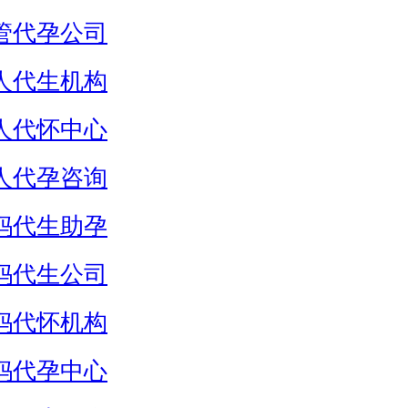
管代孕公司
人代生机构
人代怀中心
人代孕咨询
妈代生助孕
妈代生公司
妈代怀机构
妈代孕中心