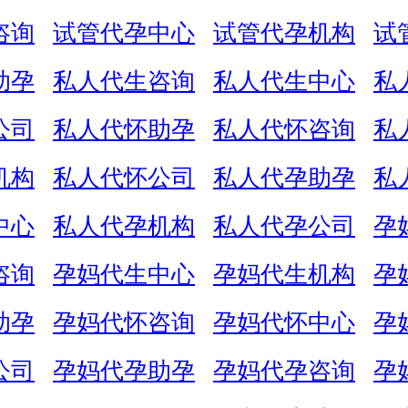
咨询
试管代孕中心
试管代孕机构
试
助孕
私人代生咨询
私人代生中心
私
公司
私人代怀助孕
私人代怀咨询
私
机构
私人代怀公司
私人代孕助孕
私
中心
私人代孕机构
私人代孕公司
孕
咨询
孕妈代生中心
孕妈代生机构
孕
助孕
孕妈代怀咨询
孕妈代怀中心
孕
公司
孕妈代孕助孕
孕妈代孕咨询
孕