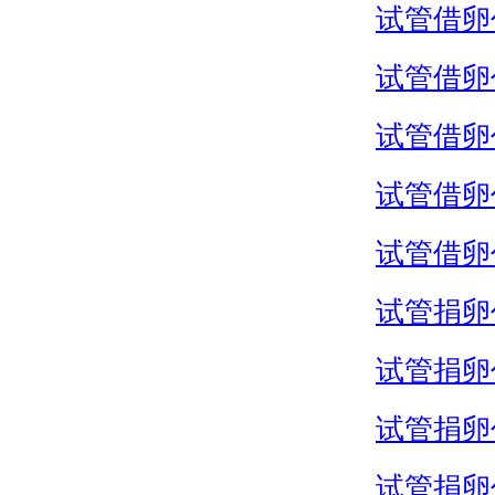
试管借卵
试管借卵
试管借卵
试管借卵
试管借卵
试管捐卵
试管捐卵
试管捐卵
试管捐卵