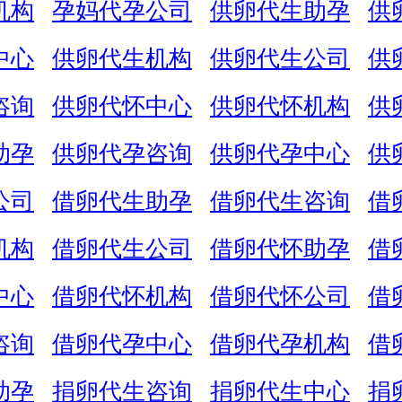
机构
孕妈代孕公司
供卵代生助孕
供
中心
供卵代生机构
供卵代生公司
供
咨询
供卵代怀中心
供卵代怀机构
供
助孕
供卵代孕咨询
供卵代孕中心
供
公司
借卵代生助孕
借卵代生咨询
借
机构
借卵代生公司
借卵代怀助孕
借
中心
借卵代怀机构
借卵代怀公司
借
咨询
借卵代孕中心
借卵代孕机构
借
助孕
捐卵代生咨询
捐卵代生中心
捐