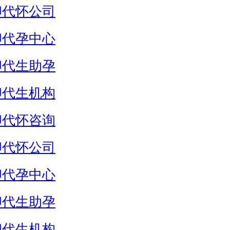
卵代怀公司
卵代孕中心
卵代生助孕
卵代生机构
卵代怀咨询
卵代怀公司
卵代孕中心
卵代生助孕
卵代生机构