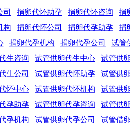
公司
捐卵代怀助孕
捐卵代怀咨询
捐
机构
捐卵代怀公司
捐卵代孕助孕
捐
心
捐卵代孕机构
捐卵代孕公司
试管
代生咨询
试管供卵代生中心
试管供
代生公司
试管供卵代怀助孕
试管供
代怀中心
试管供卵代怀机构
试管供
代孕助孕
试管供卵代孕咨询
试管供
代孕机构
试管供卵代孕公司
试管借