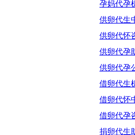
孕妈代孕
供卵代生
供卵代怀
供卵代孕
供卵代孕
借卵代生
借卵代怀
借卵代孕
捐卵代生