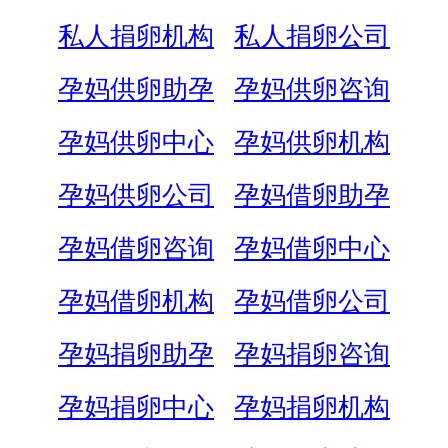
私人捐卵机构
私人捐卵公司
孕妈供卵助孕
孕妈供卵咨询
孕妈供卵中心
孕妈供卵机构
孕妈供卵公司
孕妈借卵助孕
孕妈借卵咨询
孕妈借卵中心
孕妈借卵机构
孕妈借卵公司
孕妈捐卵助孕
孕妈捐卵咨询
孕妈捐卵中心
孕妈捐卵机构