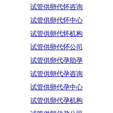
试管供卵代怀咨询
试管供卵代怀中心
试管供卵代怀机构
试管供卵代怀公司
试管供卵代孕助孕
试管供卵代孕咨询
试管供卵代孕中心
试管供卵代孕机构