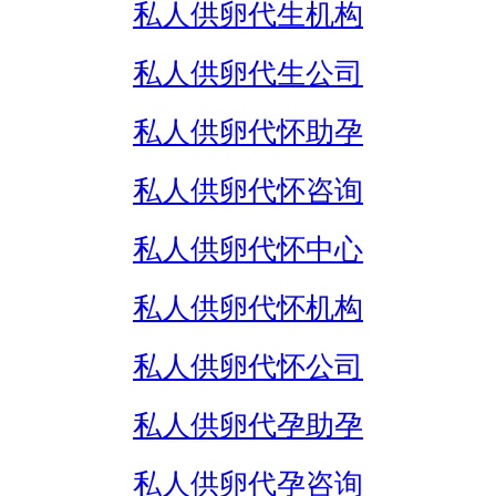
私人供卵代生机构
私人供卵代生公司
私人供卵代怀助孕
私人供卵代怀咨询
私人供卵代怀中心
私人供卵代怀机构
私人供卵代怀公司
私人供卵代孕助孕
私人供卵代孕咨询