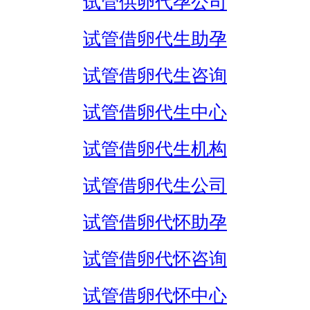
试管供卵代孕公司
试管借卵代生助孕
试管借卵代生咨询
试管借卵代生中心
试管借卵代生机构
试管借卵代生公司
试管借卵代怀助孕
试管借卵代怀咨询
试管借卵代怀中心