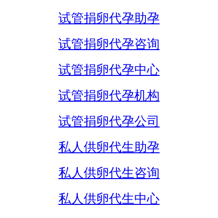
试管捐卵代孕助孕
试管捐卵代孕咨询
试管捐卵代孕中心
试管捐卵代孕机构
试管捐卵代孕公司
私人供卵代生助孕
私人供卵代生咨询
私人供卵代生中心