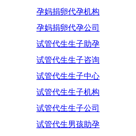
孕妈捐卵代孕机构
孕妈捐卵代孕公司
试管代生生子助孕
试管代生生子咨询
试管代生生子中心
试管代生生子机构
试管代生生子公司
试管代生男孩助孕