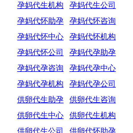
孕妈代生机构
孕妈代生公司
孕妈代怀助孕
孕妈代怀咨询
孕妈代怀中心
孕妈代怀机构
孕妈代怀公司
孕妈代孕助孕
孕妈代孕咨询
孕妈代孕中心
孕妈代孕机构
孕妈代孕公司
供卵代生助孕
供卵代生咨询
供卵代生中心
供卵代生机构
供卵代生公司
供卵代怀助孕