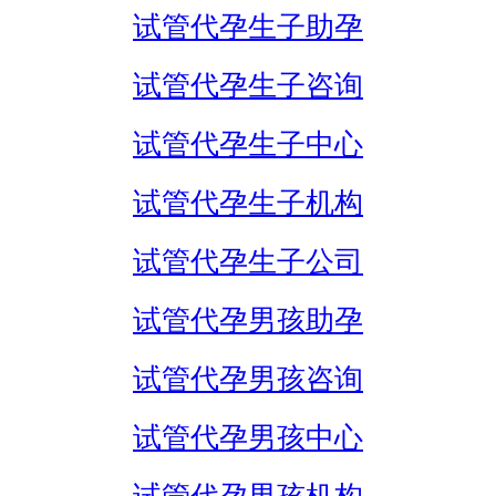
试管代孕生子助孕
试管代孕生子咨询
试管代孕生子中心
试管代孕生子机构
试管代孕生子公司
试管代孕男孩助孕
试管代孕男孩咨询
试管代孕男孩中心