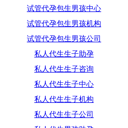
试管代孕包生男孩中心
试管代孕包生男孩机构
试管代孕包生男孩公司
私人代生生子助孕
私人代生生子咨询
私人代生生子中心
私人代生生子机构
私人代生生子公司