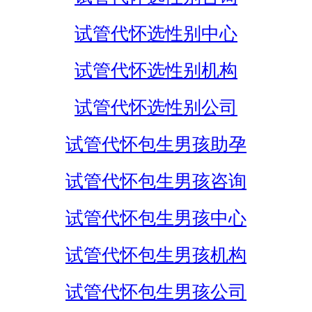
试管代怀选性别中心
试管代怀选性别机构
试管代怀选性别公司
试管代怀包生男孩助孕
试管代怀包生男孩咨询
试管代怀包生男孩中心
试管代怀包生男孩机构
试管代怀包生男孩公司