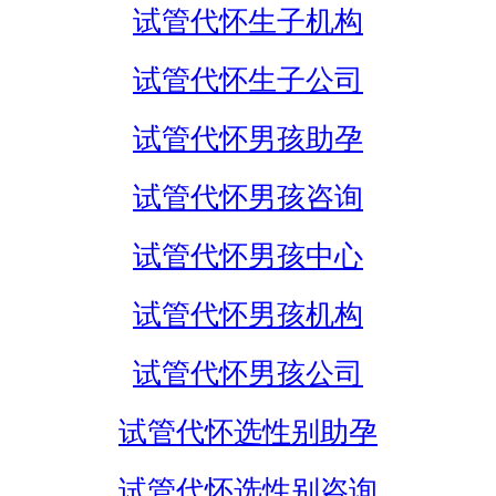
试管代怀生子机构
试管代怀生子公司
试管代怀男孩助孕
试管代怀男孩咨询
试管代怀男孩中心
试管代怀男孩机构
试管代怀男孩公司
试管代怀选性别助孕
试管代怀选性别咨询