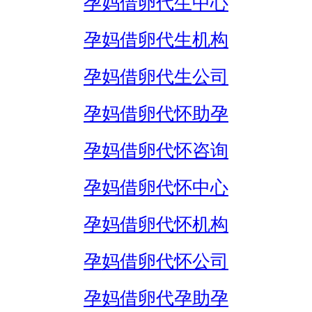
孕妈借卵代生中心
孕妈借卵代生机构
孕妈借卵代生公司
孕妈借卵代怀助孕
孕妈借卵代怀咨询
孕妈借卵代怀中心
孕妈借卵代怀机构
孕妈借卵代怀公司
孕妈借卵代孕助孕