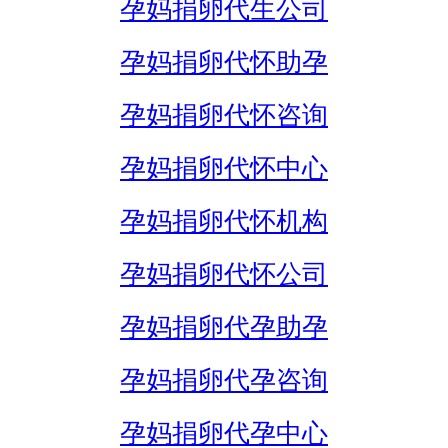
孕妈捐卵代生公司
孕妈捐卵代怀助孕
孕妈捐卵代怀咨询
孕妈捐卵代怀中心
孕妈捐卵代怀机构
孕妈捐卵代怀公司
孕妈捐卵代孕助孕
孕妈捐卵代孕咨询
孕妈捐卵代孕中心