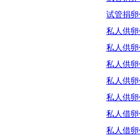
试管捐卵
私人供卵
私人供卵
私人供卵
私人供卵
私人供卵
私人借卵
私人借卵