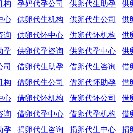
机构
孕妈代孕公司
供卵代生助孕
供
中心
供卵代生机构
供卵代生公司
供
咨询
供卵代怀中心
供卵代怀机构
供
助孕
供卵代孕咨询
供卵代孕中心
供
公司
借卵代生助孕
借卵代生咨询
借
机构
借卵代生公司
借卵代怀助孕
借
中心
借卵代怀机构
借卵代怀公司
借
咨询
借卵代孕中心
借卵代孕机构
借
助孕
捐卵代生咨询
捐卵代生中心
捐