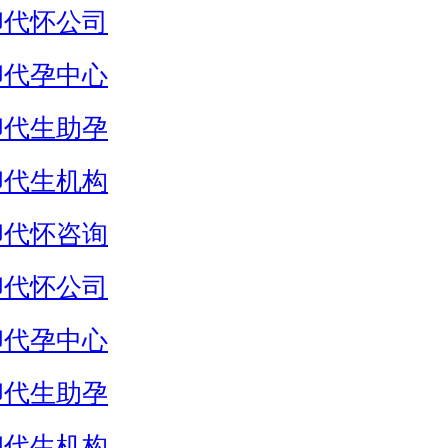
卵代怀公司
卵代孕中心
卵代生助孕
卵代生机构
卵代怀咨询
卵代怀公司
卵代孕中心
卵代生助孕
卵代生机构