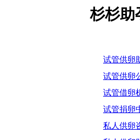
杉杉助
试管供卵
试管供卵
试管借卵
试管捐卵
私人供卵