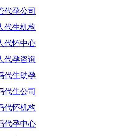
管代孕公司
人代生机构
人代怀中心
人代孕咨询
妈代生助孕
妈代生公司
妈代怀机构
妈代孕中心