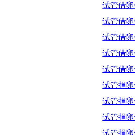
试管借卵
试管借卵
试管借卵
试管借卵
试管借卵
试管捐卵
试管捐卵
试管捐卵
试管捐卵