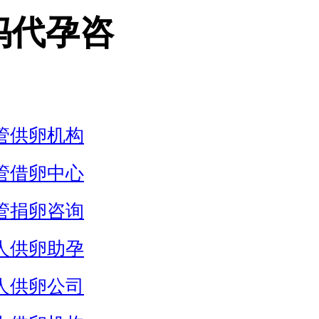
妈代孕咨
管供卵机构
管借卵中心
管捐卵咨询
人供卵助孕
人供卵公司