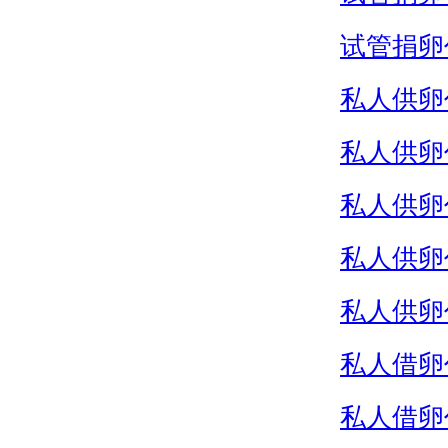
试管捐卵
私人供卵
私人供卵
私人供卵
私人供卵
私人供卵
私人借卵
私人借卵