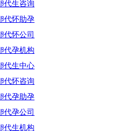
卵代生咨询
卵代怀助孕
卵代怀公司
卵代孕机构
卵代生中心
卵代怀咨询
卵代孕助孕
卵代孕公司
卵代生机构