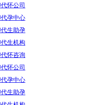
卵代怀公司
卵代孕中心
卵代生助孕
卵代生机构
卵代怀咨询
卵代怀公司
卵代孕中心
卵代生助孕
卵代生机构