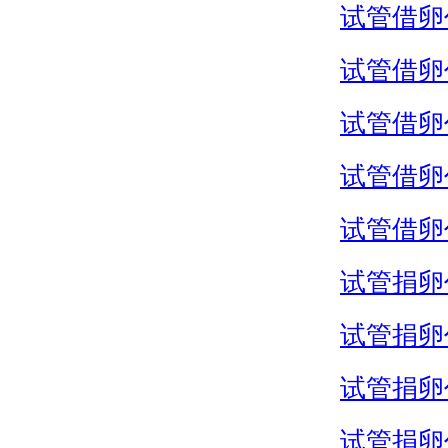
试管借卵
试管借卵
试管借卵
试管借卵
试管借卵
试管捐卵
试管捐卵
试管捐卵
试管捐卵