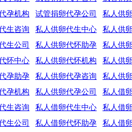
代孕机构
试管捐卵代孕公司
私人供
代生咨询
私人供卵代生中心
私人供
代生公司
私人供卵代怀助孕
私人供
代怀中心
私人供卵代怀机构
私人供
代孕助孕
私人供卵代孕咨询
私人供
代孕机构
私人供卵代孕公司
私人借
代生咨询
私人借卵代生中心
私人借
代生公司
私人借卵代怀助孕
私人借