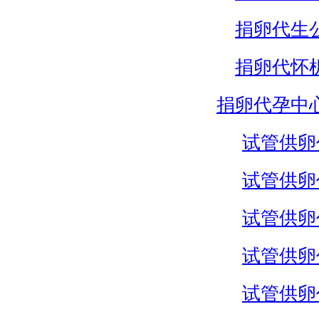
捐卵代生
捐卵代怀
捐卵代孕中
试管供卵
试管供卵
试管供卵
试管供卵
试管供卵