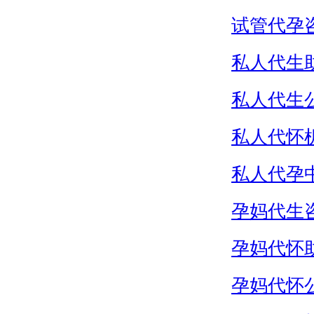
试管代孕
私人代生
私人代生
私人代怀
私人代孕
孕妈代生
孕妈代怀
孕妈代怀