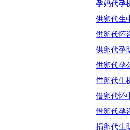
孕妈代孕
供卵代生
供卵代怀
供卵代孕
供卵代孕
借卵代生
借卵代怀
借卵代孕
捐卵代生