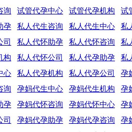
咨询
试管代孕中心
试管代孕机构
试
助孕
私人代生咨询
私人代生中心
私
公司
私人代怀助孕
私人代怀咨询
私
机构
私人代怀公司
私人代孕助孕
私
中心
私人代孕机构
私人代孕公司
孕
咨询
孕妈代生中心
孕妈代生机构
孕
助孕
孕妈代怀咨询
孕妈代怀中心
孕
公司
孕妈代孕助孕
孕妈代孕咨询
孕