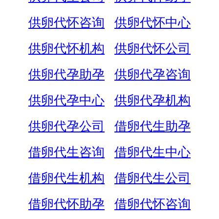
供卵代怀咨询
供卵代怀中心
供卵代怀机构
供卵代怀公司
供卵代孕助孕
供卵代孕咨询
供卵代孕中心
供卵代孕机构
供卵代孕公司
借卵代生助孕
借卵代生咨询
借卵代生中心
借卵代生机构
借卵代生公司
借卵代怀助孕
借卵代怀咨询