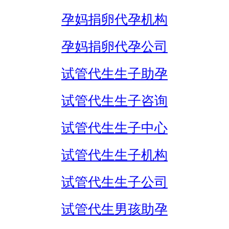
孕妈捐卵代孕机构
孕妈捐卵代孕公司
试管代生生子助孕
试管代生生子咨询
试管代生生子中心
试管代生生子机构
试管代生生子公司
试管代生男孩助孕