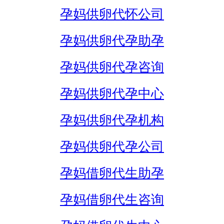
孕妈供卵代怀公司
孕妈供卵代孕助孕
孕妈供卵代孕咨询
孕妈供卵代孕中心
孕妈供卵代孕机构
孕妈供卵代孕公司
孕妈借卵代生助孕
孕妈借卵代生咨询