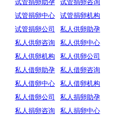
试管捐卵助孕
试管捐卵咨询
试管捐卵中心
试管捐卵机构
试管捐卵公司
私人供卵助孕
私人供卵咨询
私人供卵中心
私人供卵机构
私人供卵公司
私人借卵助孕
私人借卵咨询
私人借卵中心
私人借卵机构
私人借卵公司
私人捐卵助孕
私人捐卵咨询
私人捐卵中心