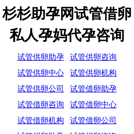
杉杉助孕网试管借卵
私人孕妈代孕咨询
试管供卵助孕
试管供卵咨询
试管供卵中心
试管供卵机构
试管供卵公司
试管借卵助孕
试管借卵咨询
试管借卵中心
试管借卵机构
试管借卵公司