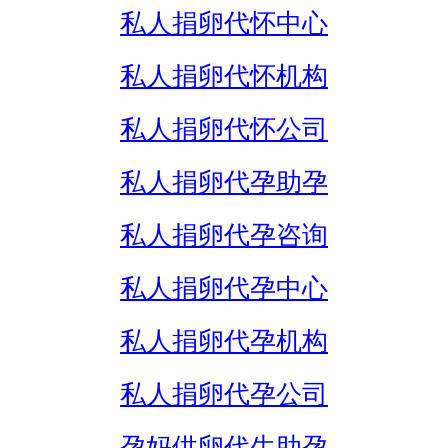
私人捐卵代怀中心
私人捐卵代怀机构
私人捐卵代怀公司
私人捐卵代孕助孕
私人捐卵代孕咨询
私人捐卵代孕中心
私人捐卵代孕机构
私人捐卵代孕公司
孕妈供卵代生助孕