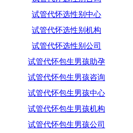
试管代怀选性别中心
试管代怀选性别机构
试管代怀选性别公司
试管代怀包生男孩助孕
试管代怀包生男孩咨询
试管代怀包生男孩中心
试管代怀包生男孩机构
试管代怀包生男孩公司