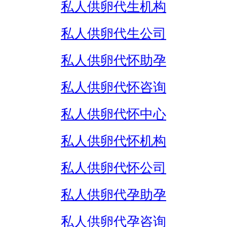
私人供卵代生机构
私人供卵代生公司
私人供卵代怀助孕
私人供卵代怀咨询
私人供卵代怀中心
私人供卵代怀机构
私人供卵代怀公司
私人供卵代孕助孕
私人供卵代孕咨询