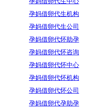
孕妈借卵代生中心
孕妈借卵代生机构
孕妈借卵代生公司
孕妈借卵代怀助孕
孕妈借卵代怀咨询
孕妈借卵代怀中心
孕妈借卵代怀机构
孕妈借卵代怀公司
孕妈借卵代孕助孕