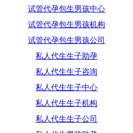
试管代孕包生男孩中心
试管代孕包生男孩机构
试管代孕包生男孩公司
私人代生生子助孕
私人代生生子咨询
私人代生生子中心
私人代生生子机构
私人代生生子公司