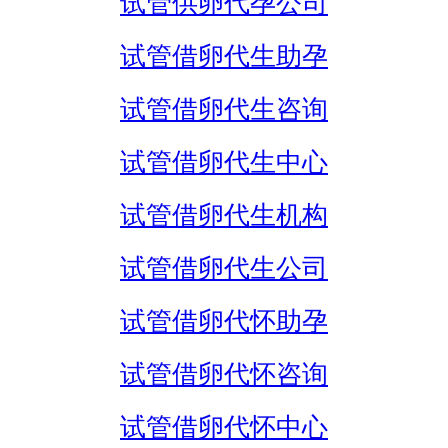
试管供卵代孕公司
试管借卵代生助孕
试管借卵代生咨询
试管借卵代生中心
试管借卵代生机构
试管借卵代生公司
试管借卵代怀助孕
试管借卵代怀咨询
试管借卵代怀中心