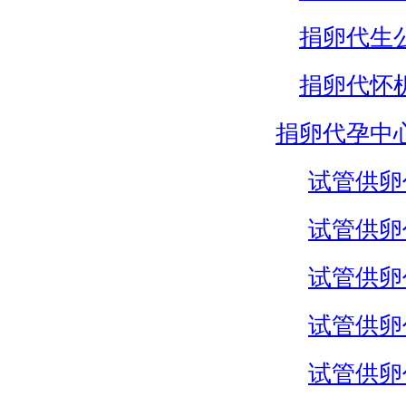
捐卵代生
捐卵代怀
捐卵代孕中
试管供卵
试管供卵
试管供卵
试管供卵
试管供卵