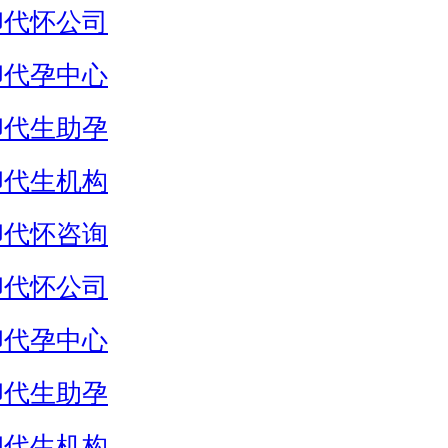
卵代怀公司
卵代孕中心
卵代生助孕
卵代生机构
卵代怀咨询
卵代怀公司
卵代孕中心
卵代生助孕
卵代生机构