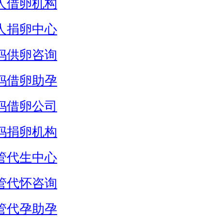
人借卵机构
人捐卵中心
妈供卵咨询
妈借卵助孕
妈借卵公司
妈捐卵机构
管代生中心
管代怀咨询
管代孕助孕