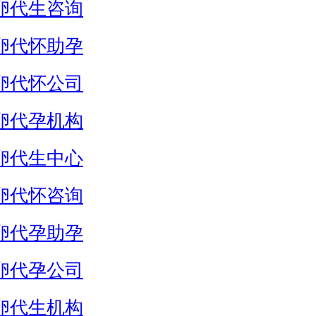
卵代生咨询
卵代怀助孕
卵代怀公司
卵代孕机构
卵代生中心
卵代怀咨询
卵代孕助孕
卵代孕公司
卵代生机构