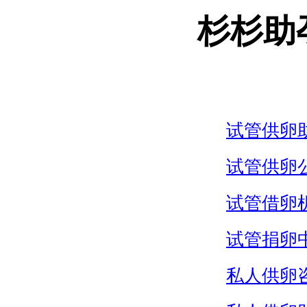
杉杉助
试管供卵
试管供卵
试管借卵
试管捐卵
私人供卵