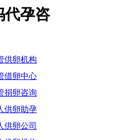
妈代孕咨
管供卵机构
管借卵中心
管捐卵咨询
人供卵助孕
人供卵公司