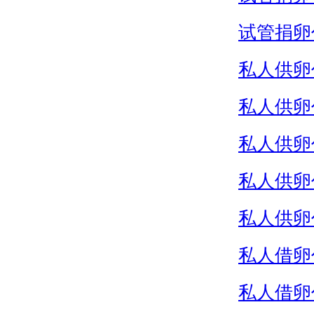
试管捐卵
私人供卵
私人供卵
私人供卵
私人供卵
私人供卵
私人借卵
私人借卵