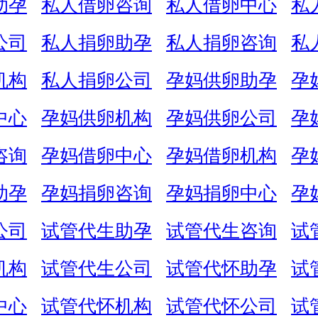
助孕
私人借卵咨询
私人借卵中心
私
公司
私人捐卵助孕
私人捐卵咨询
私
机构
私人捐卵公司
孕妈供卵助孕
孕
中心
孕妈供卵机构
孕妈供卵公司
孕
咨询
孕妈借卵中心
孕妈借卵机构
孕
助孕
孕妈捐卵咨询
孕妈捐卵中心
孕
公司
试管代生助孕
试管代生咨询
试
机构
试管代生公司
试管代怀助孕
试
中心
试管代怀机构
试管代怀公司
试