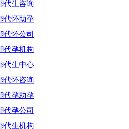
卵代生咨询
卵代怀助孕
卵代怀公司
卵代孕机构
卵代生中心
卵代怀咨询
卵代孕助孕
卵代孕公司
卵代生机构