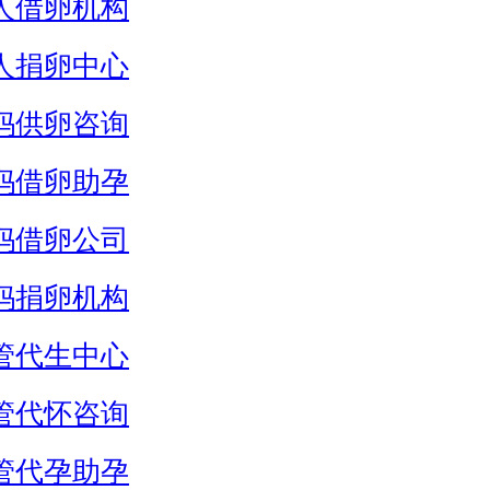
人借卵机构
人捐卵中心
妈供卵咨询
妈借卵助孕
妈借卵公司
妈捐卵机构
管代生中心
管代怀咨询
管代孕助孕