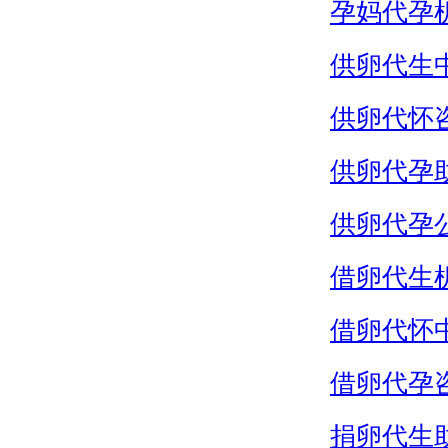
孕妈代孕
供卵代生
供卵代怀
供卵代孕
供卵代孕
借卵代生
借卵代怀
借卵代孕
捐卵代生