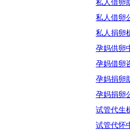
私人借卵
私人借卵
私人捐卵
孕妈供卵
孕妈借卵
孕妈捐卵
孕妈捐卵
试管代生
试管代怀