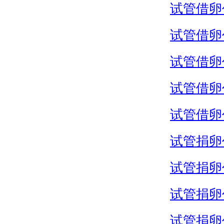
试管借卵
试管借卵
试管借卵
试管借卵
试管借卵
试管捐卵
试管捐卵
试管捐卵
试管捐卵