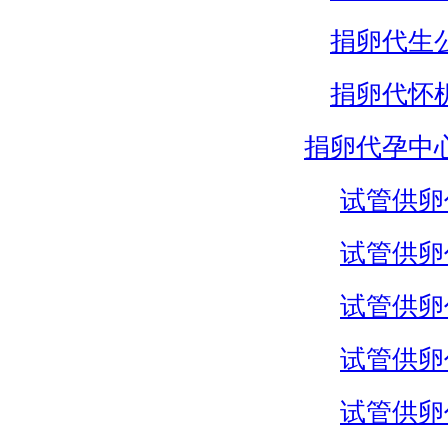
捐卵代生
捐卵代怀
捐卵代孕中
试管供卵
试管供卵
试管供卵
试管供卵
试管供卵