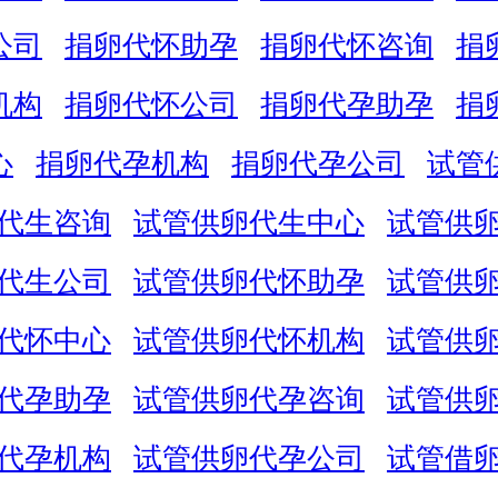
公司
捐卵代怀助孕
捐卵代怀咨询
捐
机构
捐卵代怀公司
捐卵代孕助孕
捐
心
捐卵代孕机构
捐卵代孕公司
试管
代生咨询
试管供卵代生中心
试管供
代生公司
试管供卵代怀助孕
试管供
代怀中心
试管供卵代怀机构
试管供
代孕助孕
试管供卵代孕咨询
试管供
代孕机构
试管供卵代孕公司
试管借