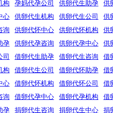
机构
孕妈代孕公司
供卵代生助孕
供
中心
供卵代生机构
供卵代生公司
供
咨询
供卵代怀中心
供卵代怀机构
供
助孕
供卵代孕咨询
供卵代孕中心
供
公司
借卵代生助孕
借卵代生咨询
借
机构
借卵代生公司
借卵代怀助孕
借
中心
借卵代怀机构
借卵代怀公司
借
咨询
借卵代孕中心
借卵代孕机构
借
助孕
捐卵代生咨询
捐卵代生中心
捐