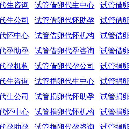
代生咨询
试管借卵代生中心
试管借
代生公司
试管借卵代怀助孕
试管借
代怀中心
试管借卵代怀机构
试管借
代孕助孕
试管借卵代孕咨询
试管借
代孕机构
试管借卵代孕公司
试管捐
代生咨询
试管捐卵代生中心
试管捐
代生公司
试管捐卵代怀助孕
试管捐
代怀中心
试管捐卵代怀机构
试管捐
代孕助孕
试管捐卵代孕咨询
试管捐