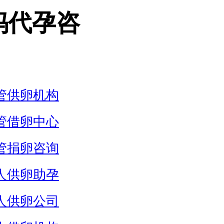
妈代孕咨
管供卵机构
管借卵中心
管捐卵咨询
人供卵助孕
人供卵公司