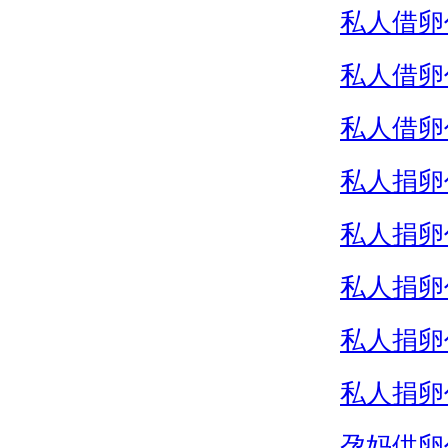
私人借卵
私人借卵
私人借卵
私人捐卵
私人捐卵
私人捐卵
私人捐卵
私人捐卵
孕妈供卵