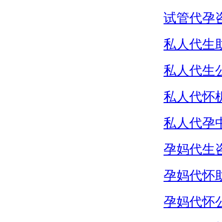
试管代孕
私人代生
私人代生
私人代怀
私人代孕
孕妈代生
孕妈代怀
孕妈代怀