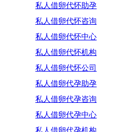
私人借卵代怀助孕
私人借卵代怀咨询
私人借卵代怀中心
私人借卵代怀机构
私人借卵代怀公司
私人借卵代孕助孕
私人借卵代孕咨询
私人借卵代孕中心
私人借卵代孕机构