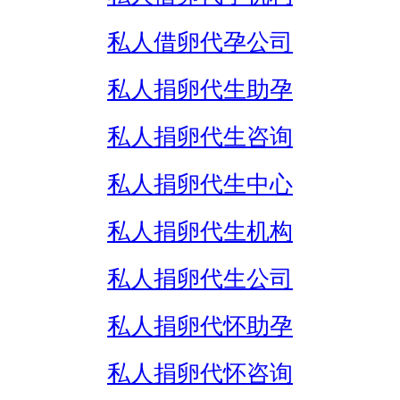
私人借卵代孕公司
私人捐卵代生助孕
私人捐卵代生咨询
私人捐卵代生中心
私人捐卵代生机构
私人捐卵代生公司
私人捐卵代怀助孕
私人捐卵代怀咨询