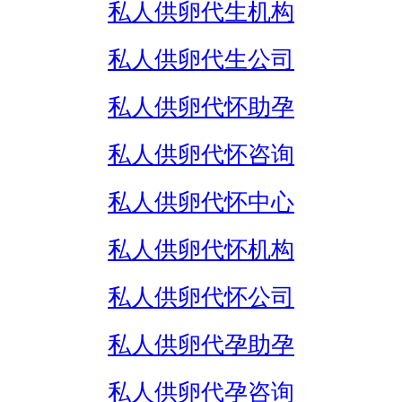
私人供卵代生机构
私人供卵代生公司
私人供卵代怀助孕
私人供卵代怀咨询
私人供卵代怀中心
私人供卵代怀机构
私人供卵代怀公司
私人供卵代孕助孕
私人供卵代孕咨询