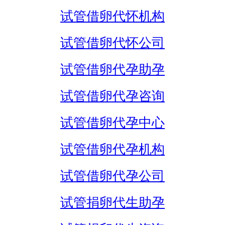
试管借卵代怀机构
试管借卵代怀公司
试管借卵代孕助孕
试管借卵代孕咨询
试管借卵代孕中心
试管借卵代孕机构
试管借卵代孕公司
试管捐卵代生助孕