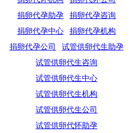
捐卵代孕助孕
捐卵代孕咨询
捐卵代孕中心
捐卵代孕机构
捐卵代孕公司
试管供卵代生助孕
试管供卵代生咨询
试管供卵代生中心
试管供卵代生机构
试管供卵代生公司
试管供卵代怀助孕