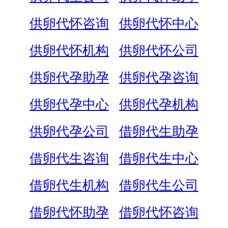
供卵代怀咨询
供卵代怀中心
供卵代怀机构
供卵代怀公司
供卵代孕助孕
供卵代孕咨询
供卵代孕中心
供卵代孕机构
供卵代孕公司
借卵代生助孕
借卵代生咨询
借卵代生中心
借卵代生机构
借卵代生公司
借卵代怀助孕
借卵代怀咨询