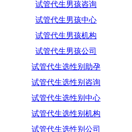
试管代生男孩咨询
试管代生男孩中心
试管代生男孩机构
试管代生男孩公司
试管代生选性别助孕
试管代生选性别咨询
试管代生选性别中心
试管代生选性别机构
试管代生选性别公司