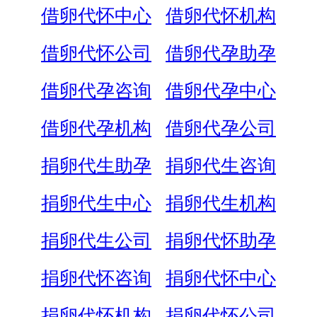
借卵代怀中心
借卵代怀机构
借卵代怀公司
借卵代孕助孕
借卵代孕咨询
借卵代孕中心
借卵代孕机构
借卵代孕公司
捐卵代生助孕
捐卵代生咨询
捐卵代生中心
捐卵代生机构
捐卵代生公司
捐卵代怀助孕
捐卵代怀咨询
捐卵代怀中心
捐卵代怀机构
捐卵代怀公司