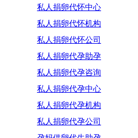
私人捐卵代怀中心
私人捐卵代怀机构
私人捐卵代怀公司
私人捐卵代孕助孕
私人捐卵代孕咨询
私人捐卵代孕中心
私人捐卵代孕机构
私人捐卵代孕公司
孕妈供卵代生助孕