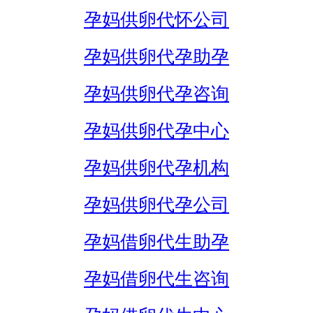
孕妈供卵代怀公司
孕妈供卵代孕助孕
孕妈供卵代孕咨询
孕妈供卵代孕中心
孕妈供卵代孕机构
孕妈供卵代孕公司
孕妈借卵代生助孕
孕妈借卵代生咨询