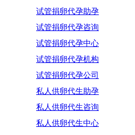
试管捐卵代孕助孕
试管捐卵代孕咨询
试管捐卵代孕中心
试管捐卵代孕机构
试管捐卵代孕公司
私人供卵代生助孕
私人供卵代生咨询
私人供卵代生中心