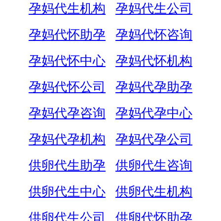
孕妈代生机构
孕妈代生公司
孕妈代怀助孕
孕妈代怀咨询
孕妈代怀中心
孕妈代怀机构
孕妈代怀公司
孕妈代孕助孕
孕妈代孕咨询
孕妈代孕中心
孕妈代孕机构
孕妈代孕公司
供卵代生助孕
供卵代生咨询
供卵代生中心
供卵代生机构
供卵代生公司
供卵代怀助孕