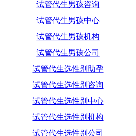
试管代生男孩咨询
试管代生男孩中心
试管代生男孩机构
试管代生男孩公司
试管代生选性别助孕
试管代生选性别咨询
试管代生选性别中心
试管代生选性别机构
试管代生选性别公司