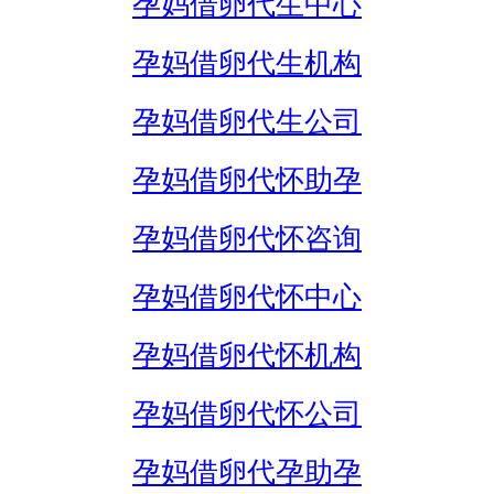
孕妈借卵代生中心
孕妈借卵代生机构
孕妈借卵代生公司
孕妈借卵代怀助孕
孕妈借卵代怀咨询
孕妈借卵代怀中心
孕妈借卵代怀机构
孕妈借卵代怀公司
孕妈借卵代孕助孕