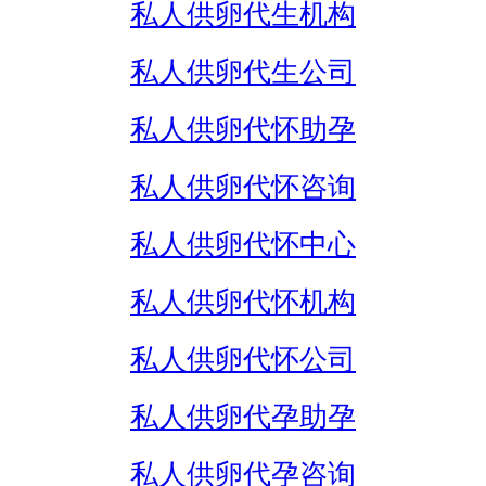
私人供卵代生机构
私人供卵代生公司
私人供卵代怀助孕
私人供卵代怀咨询
私人供卵代怀中心
私人供卵代怀机构
私人供卵代怀公司
私人供卵代孕助孕
私人供卵代孕咨询