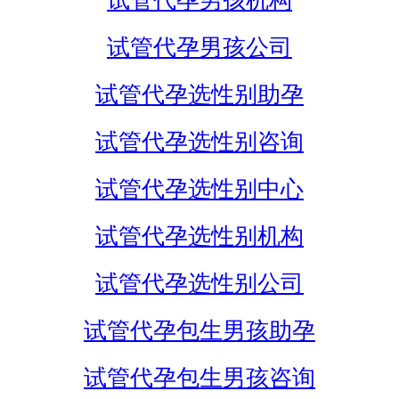
试管代孕男孩机构
试管代孕男孩公司
试管代孕选性别助孕
试管代孕选性别咨询
试管代孕选性别中心
试管代孕选性别机构
试管代孕选性别公司
试管代孕包生男孩助孕
试管代孕包生男孩咨询