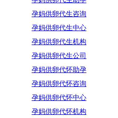
孕妈供卵代生咨询
孕妈供卵代生中心
孕妈供卵代生机构
孕妈供卵代生公司
孕妈供卵代怀助孕
孕妈供卵代怀咨询
孕妈供卵代怀中心
孕妈供卵代怀机构