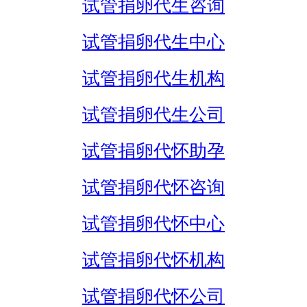
试管捐卵代生咨询
试管捐卵代生中心
试管捐卵代生机构
试管捐卵代生公司
试管捐卵代怀助孕
试管捐卵代怀咨询
试管捐卵代怀中心
试管捐卵代怀机构
试管捐卵代怀公司