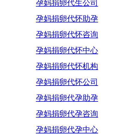
孕妈捐卵代生公司
孕妈捐卵代怀助孕
孕妈捐卵代怀咨询
孕妈捐卵代怀中心
孕妈捐卵代怀机构
孕妈捐卵代怀公司
孕妈捐卵代孕助孕
孕妈捐卵代孕咨询
孕妈捐卵代孕中心