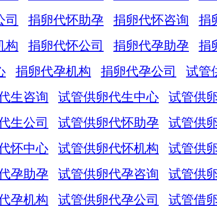
公司
捐卵代怀助孕
捐卵代怀咨询
捐
机构
捐卵代怀公司
捐卵代孕助孕
捐
心
捐卵代孕机构
捐卵代孕公司
试管
代生咨询
试管供卵代生中心
试管供
代生公司
试管供卵代怀助孕
试管供
代怀中心
试管供卵代怀机构
试管供
代孕助孕
试管供卵代孕咨询
试管供
代孕机构
试管供卵代孕公司
试管借