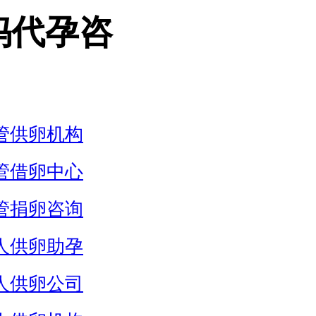
妈代孕咨
管供卵机构
管借卵中心
管捐卵咨询
人供卵助孕
人供卵公司