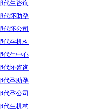
卵代生咨询
卵代怀助孕
卵代怀公司
卵代孕机构
卵代生中心
卵代怀咨询
卵代孕助孕
卵代孕公司
卵代生机构