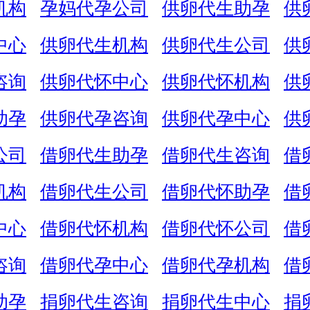
机构
孕妈代孕公司
供卵代生助孕
供
中心
供卵代生机构
供卵代生公司
供
咨询
供卵代怀中心
供卵代怀机构
供
助孕
供卵代孕咨询
供卵代孕中心
供
公司
借卵代生助孕
借卵代生咨询
借
机构
借卵代生公司
借卵代怀助孕
借
中心
借卵代怀机构
借卵代怀公司
借
咨询
借卵代孕中心
借卵代孕机构
借
助孕
捐卵代生咨询
捐卵代生中心
捐