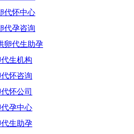
卵代怀中心
卵代孕咨询
供卵代生助孕
卵代生机构
卵代怀咨询
卵代怀公司
卵代孕中心
卵代生助孕