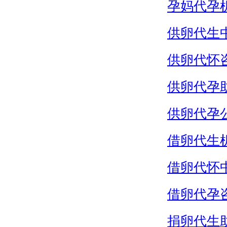
孕妈代孕
供卵代生
供卵代怀
供卵代孕
供卵代孕
借卵代生
借卵代怀
借卵代孕
捐卵代生