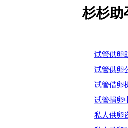
杉杉助
试管供卵
试管供卵
试管借卵
试管捐卵
私人供卵