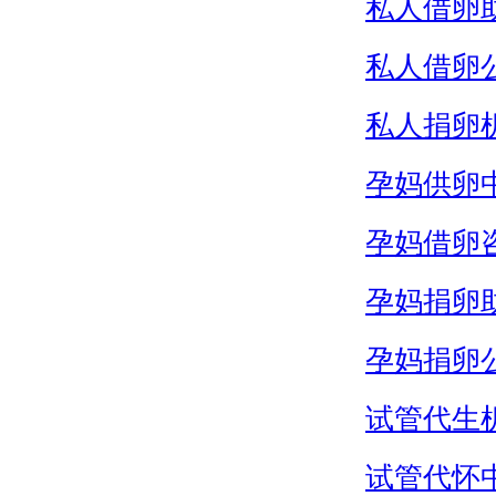
私人借卵
私人借卵
私人捐卵
孕妈供卵
孕妈借卵
孕妈捐卵
孕妈捐卵
试管代生
试管代怀