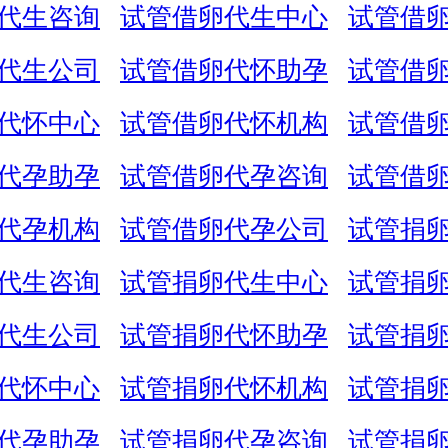
代生咨询
试管借卵代生中心
试管借
代生公司
试管借卵代怀助孕
试管借
代怀中心
试管借卵代怀机构
试管借
代孕助孕
试管借卵代孕咨询
试管借
代孕机构
试管借卵代孕公司
试管捐
代生咨询
试管捐卵代生中心
试管捐
代生公司
试管捐卵代怀助孕
试管捐
代怀中心
试管捐卵代怀机构
试管捐
代孕助孕
试管捐卵代孕咨询
试管捐