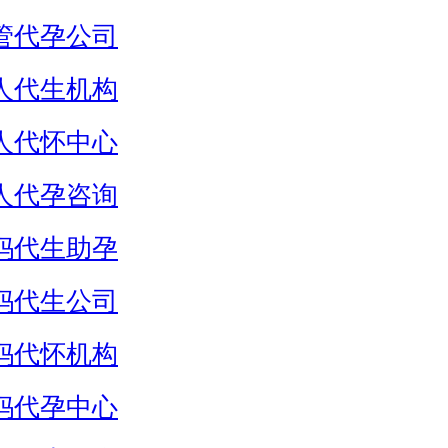
管代孕公司
人代生机构
人代怀中心
人代孕咨询
妈代生助孕
妈代生公司
妈代怀机构
妈代孕中心