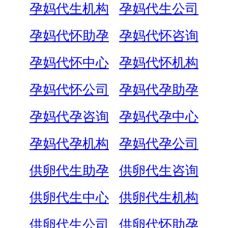
孕妈代生机构
孕妈代生公司
孕妈代怀助孕
孕妈代怀咨询
孕妈代怀中心
孕妈代怀机构
孕妈代怀公司
孕妈代孕助孕
孕妈代孕咨询
孕妈代孕中心
孕妈代孕机构
孕妈代孕公司
供卵代生助孕
供卵代生咨询
供卵代生中心
供卵代生机构
供卵代生公司
供卵代怀助孕