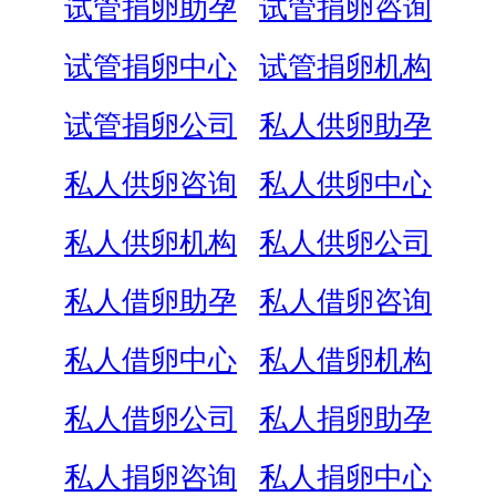
试管捐卵助孕
试管捐卵咨询
试管捐卵中心
试管捐卵机构
试管捐卵公司
私人供卵助孕
私人供卵咨询
私人供卵中心
私人供卵机构
私人供卵公司
私人借卵助孕
私人借卵咨询
私人借卵中心
私人借卵机构
私人借卵公司
私人捐卵助孕
私人捐卵咨询
私人捐卵中心