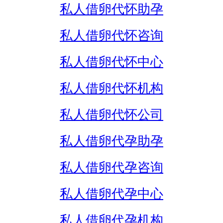
私人借卵代怀助孕
私人借卵代怀咨询
私人借卵代怀中心
私人借卵代怀机构
私人借卵代怀公司
私人借卵代孕助孕
私人借卵代孕咨询
私人借卵代孕中心
私人借卵代孕机构