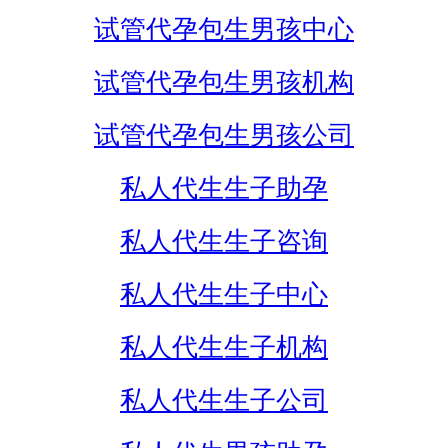
试管代孕包生男孩中心
试管代孕包生男孩机构
试管代孕包生男孩公司
私人代生生子助孕
私人代生生子咨询
私人代生生子中心
私人代生生子机构
私人代生生子公司