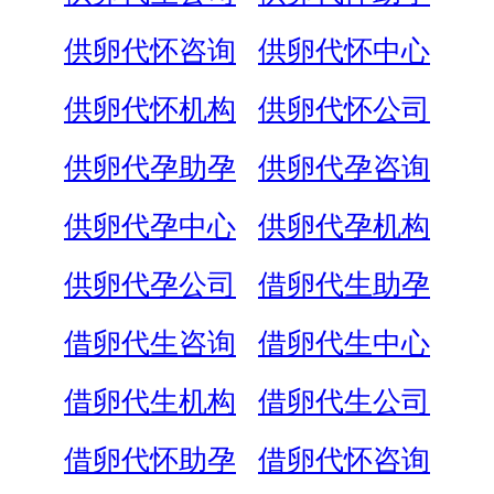
供卵代怀咨询
供卵代怀中心
供卵代怀机构
供卵代怀公司
供卵代孕助孕
供卵代孕咨询
供卵代孕中心
供卵代孕机构
供卵代孕公司
借卵代生助孕
借卵代生咨询
借卵代生中心
借卵代生机构
借卵代生公司
借卵代怀助孕
借卵代怀咨询