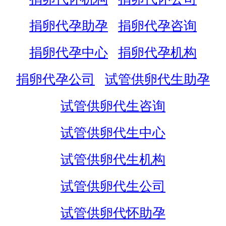
捐卵代孕助孕
捐卵代孕咨询
捐卵代孕中心
捐卵代孕机构
捐卵代孕公司
试管供卵代生助孕
试管供卵代生咨询
试管供卵代生中心
试管供卵代生机构
试管供卵代生公司
试管供卵代怀助孕