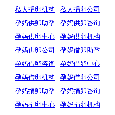
私人捐卵机构
私人捐卵公司
孕妈供卵助孕
孕妈供卵咨询
孕妈供卵中心
孕妈供卵机构
孕妈供卵公司
孕妈借卵助孕
孕妈借卵咨询
孕妈借卵中心
孕妈借卵机构
孕妈借卵公司
孕妈捐卵助孕
孕妈捐卵咨询
孕妈捐卵中心
孕妈捐卵机构