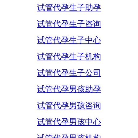
试管代孕生子助孕
试管代孕生子咨询
试管代孕生子中心
试管代孕生子机构
试管代孕生子公司
试管代孕男孩助孕
试管代孕男孩咨询
试管代孕男孩中心