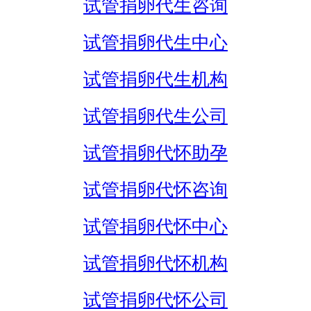
试管捐卵代生咨询
试管捐卵代生中心
试管捐卵代生机构
试管捐卵代生公司
试管捐卵代怀助孕
试管捐卵代怀咨询
试管捐卵代怀中心
试管捐卵代怀机构
试管捐卵代怀公司