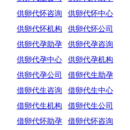
供卵代怀咨询
供卵代怀中心
供卵代怀机构
供卵代怀公司
供卵代孕助孕
供卵代孕咨询
供卵代孕中心
供卵代孕机构
供卵代孕公司
借卵代生助孕
借卵代生咨询
借卵代生中心
借卵代生机构
借卵代生公司
借卵代怀助孕
借卵代怀咨询