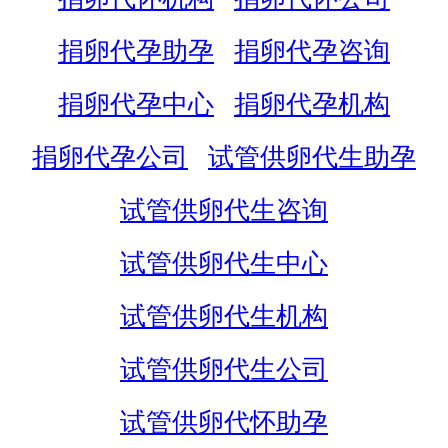
捐卵代孕助孕
捐卵代孕咨询
捐卵代孕中心
捐卵代孕机构
捐卵代孕公司
试管供卵代生助孕
试管供卵代生咨询
试管供卵代生中心
试管供卵代生机构
试管供卵代生公司
试管供卵代怀助孕