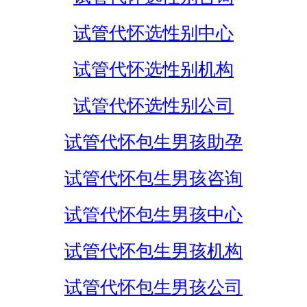
试管代怀选性别中心
试管代怀选性别机构
试管代怀选性别公司
试管代怀包生男孩助孕
试管代怀包生男孩咨询
试管代怀包生男孩中心
试管代怀包生男孩机构
试管代怀包生男孩公司