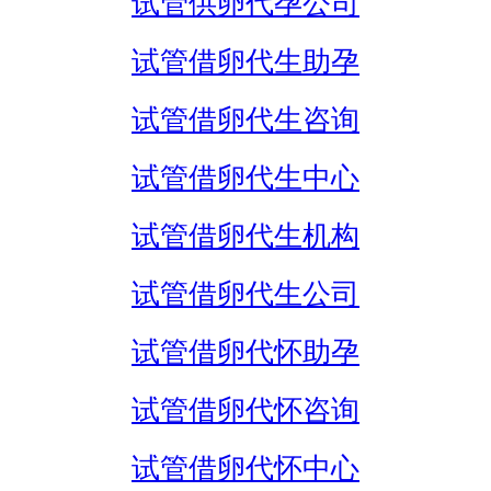
试管供卵代孕公司
试管借卵代生助孕
试管借卵代生咨询
试管借卵代生中心
试管借卵代生机构
试管借卵代生公司
试管借卵代怀助孕
试管借卵代怀咨询
试管借卵代怀中心