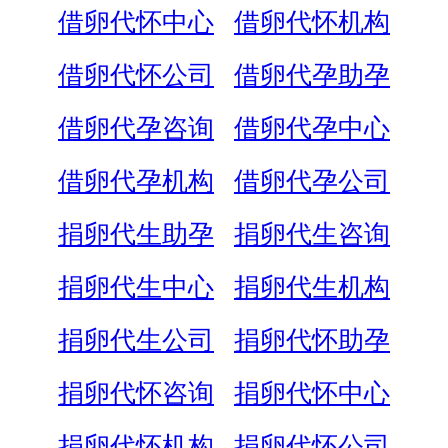
借卵代怀中心
借卵代怀机构
借卵代怀公司
借卵代孕助孕
借卵代孕咨询
借卵代孕中心
借卵代孕机构
借卵代孕公司
捐卵代生助孕
捐卵代生咨询
捐卵代生中心
捐卵代生机构
捐卵代生公司
捐卵代怀助孕
捐卵代怀咨询
捐卵代怀中心
捐卵代怀机构
捐卵代怀公司