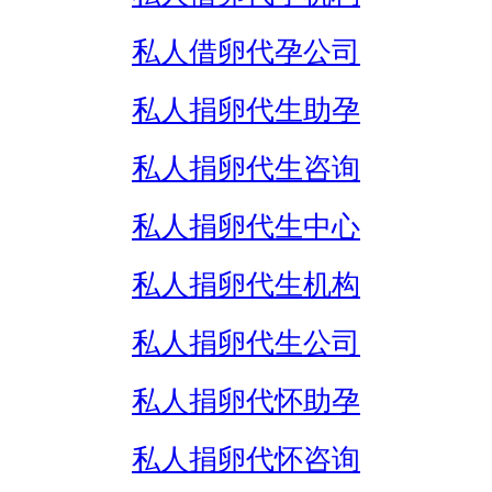
私人借卵代孕公司
私人捐卵代生助孕
私人捐卵代生咨询
私人捐卵代生中心
私人捐卵代生机构
私人捐卵代生公司
私人捐卵代怀助孕
私人捐卵代怀咨询