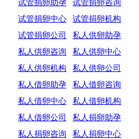
试管捐卵助孕
试管捐卵咨询
试管捐卵中心
试管捐卵机构
试管捐卵公司
私人供卵助孕
私人供卵咨询
私人供卵中心
私人供卵机构
私人供卵公司
私人借卵助孕
私人借卵咨询
私人借卵中心
私人借卵机构
私人借卵公司
私人捐卵助孕
私人捐卵咨询
私人捐卵中心