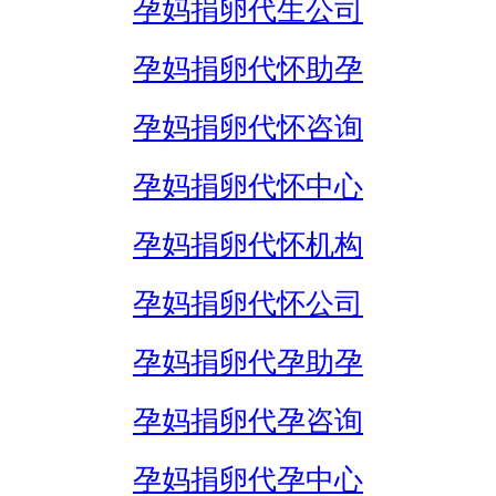
孕妈捐卵代生公司
孕妈捐卵代怀助孕
孕妈捐卵代怀咨询
孕妈捐卵代怀中心
孕妈捐卵代怀机构
孕妈捐卵代怀公司
孕妈捐卵代孕助孕
孕妈捐卵代孕咨询
孕妈捐卵代孕中心