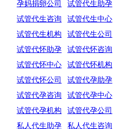
孕妈捐卵公司
试管代生助孕
试管代生咨询
试管代生中心
试管代生机构
试管代生公司
试管代怀助孕
试管代怀咨询
试管代怀中心
试管代怀机构
试管代怀公司
试管代孕助孕
试管代孕咨询
试管代孕中心
试管代孕机构
试管代孕公司
私人代生助孕
私人代生咨询