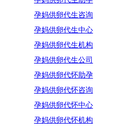
孕妈供卵代生咨询
孕妈供卵代生中心
孕妈供卵代生机构
孕妈供卵代生公司
孕妈供卵代怀助孕
孕妈供卵代怀咨询
孕妈供卵代怀中心
孕妈供卵代怀机构