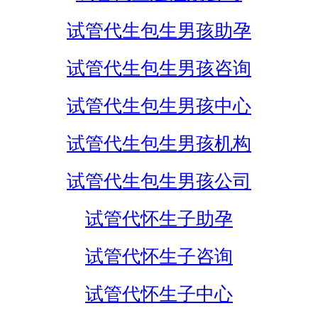
试管代生包生男孩助孕
试管代生包生男孩咨询
试管代生包生男孩中心
试管代生包生男孩机构
试管代生包生男孩公司
试管代怀生子助孕
试管代怀生子咨询
试管代怀生子中心