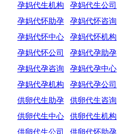
孕妈代生机构
孕妈代生公司
孕妈代怀助孕
孕妈代怀咨询
孕妈代怀中心
孕妈代怀机构
孕妈代怀公司
孕妈代孕助孕
孕妈代孕咨询
孕妈代孕中心
孕妈代孕机构
孕妈代孕公司
供卵代生助孕
供卵代生咨询
供卵代生中心
供卵代生机构
供卵代生公司
供卵代怀助孕