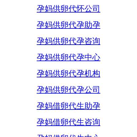
孕妈供卵代怀公司
孕妈供卵代孕助孕
孕妈供卵代孕咨询
孕妈供卵代孕中心
孕妈供卵代孕机构
孕妈供卵代孕公司
孕妈借卵代生助孕
孕妈借卵代生咨询