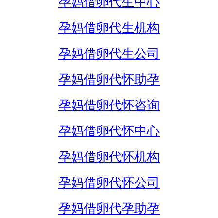
孕妈借卵代生中心
孕妈借卵代生机构
孕妈借卵代生公司
孕妈借卵代怀助孕
孕妈借卵代怀咨询
孕妈借卵代怀中心
孕妈借卵代怀机构
孕妈借卵代怀公司
孕妈借卵代孕助孕