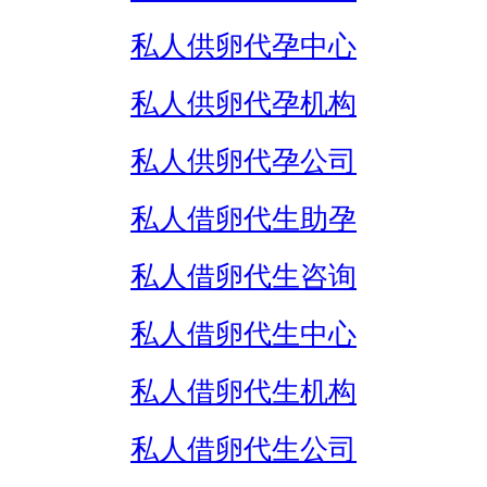
私人供卵代孕中心
私人供卵代孕机构
私人供卵代孕公司
私人借卵代生助孕
私人借卵代生咨询
私人借卵代生中心
私人借卵代生机构
私人借卵代生公司