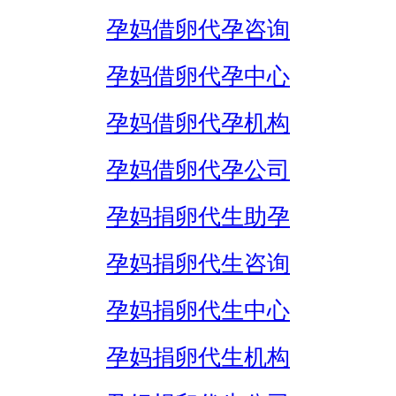
孕妈借卵代孕咨询
孕妈借卵代孕中心
孕妈借卵代孕机构
孕妈借卵代孕公司
孕妈捐卵代生助孕
孕妈捐卵代生咨询
孕妈捐卵代生中心
孕妈捐卵代生机构