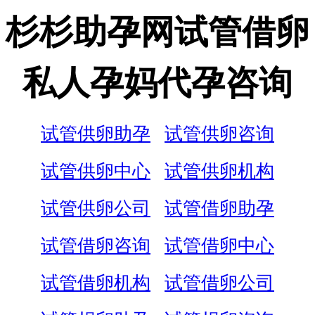
杉杉助孕网试管借卵
私人孕妈代孕咨询
试管供卵助孕
试管供卵咨询
试管供卵中心
试管供卵机构
试管供卵公司
试管借卵助孕
试管借卵咨询
试管借卵中心
试管借卵机构
试管借卵公司