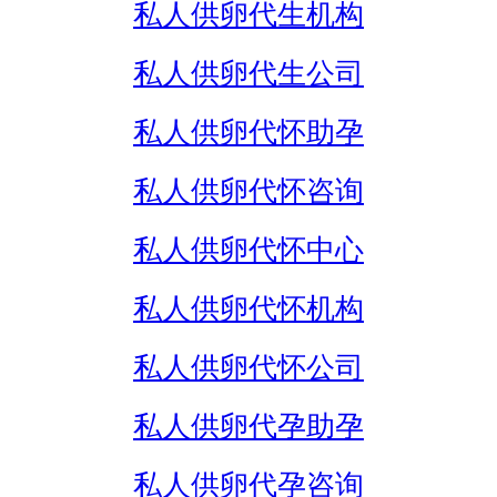
私人供卵代生机构
私人供卵代生公司
私人供卵代怀助孕
私人供卵代怀咨询
私人供卵代怀中心
私人供卵代怀机构
私人供卵代怀公司
私人供卵代孕助孕
私人供卵代孕咨询