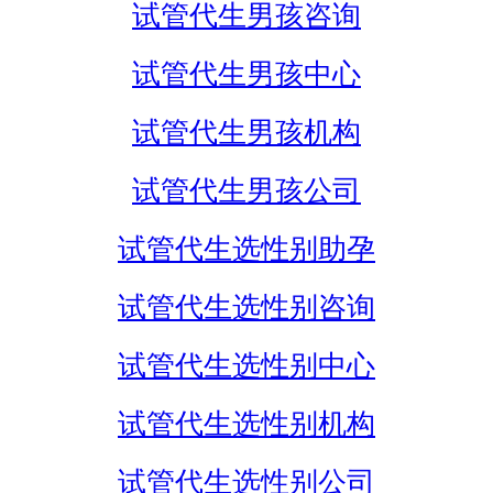
试管代生男孩咨询
试管代生男孩中心
试管代生男孩机构
试管代生男孩公司
试管代生选性别助孕
试管代生选性别咨询
试管代生选性别中心
试管代生选性别机构
试管代生选性别公司