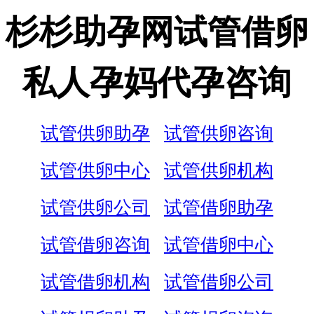
杉杉助孕网试管借卵
私人孕妈代孕咨询
试管供卵助孕
试管供卵咨询
试管供卵中心
试管供卵机构
试管供卵公司
试管借卵助孕
试管借卵咨询
试管借卵中心
试管借卵机构
试管借卵公司