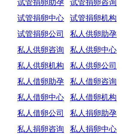
试管捐卵助孕
试管捐卵咨询
试管捐卵中心
试管捐卵机构
试管捐卵公司
私人供卵助孕
私人供卵咨询
私人供卵中心
私人供卵机构
私人供卵公司
私人借卵助孕
私人借卵咨询
私人借卵中心
私人借卵机构
私人借卵公司
私人捐卵助孕
私人捐卵咨询
私人捐卵中心