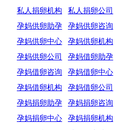
私人捐卵机构
私人捐卵公司
孕妈供卵助孕
孕妈供卵咨询
孕妈供卵中心
孕妈供卵机构
孕妈供卵公司
孕妈借卵助孕
孕妈借卵咨询
孕妈借卵中心
孕妈借卵机构
孕妈借卵公司
孕妈捐卵助孕
孕妈捐卵咨询
孕妈捐卵中心
孕妈捐卵机构