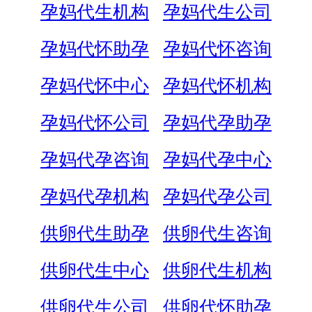
孕妈代生机构
孕妈代生公司
孕妈代怀助孕
孕妈代怀咨询
孕妈代怀中心
孕妈代怀机构
孕妈代怀公司
孕妈代孕助孕
孕妈代孕咨询
孕妈代孕中心
孕妈代孕机构
孕妈代孕公司
供卵代生助孕
供卵代生咨询
供卵代生中心
供卵代生机构
供卵代生公司
供卵代怀助孕