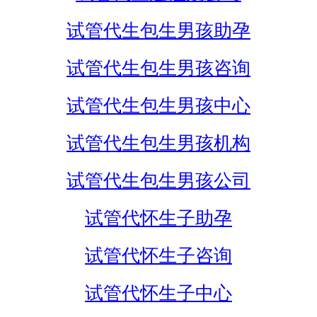
试管代生包生男孩助孕
试管代生包生男孩咨询
试管代生包生男孩中心
试管代生包生男孩机构
试管代生包生男孩公司
试管代怀生子助孕
试管代怀生子咨询
试管代怀生子中心