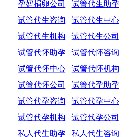
孕妈捐卵公司
试管代生助孕
试管代生咨询
试管代生中心
试管代生机构
试管代生公司
试管代怀助孕
试管代怀咨询
试管代怀中心
试管代怀机构
试管代怀公司
试管代孕助孕
试管代孕咨询
试管代孕中心
试管代孕机构
试管代孕公司
私人代生助孕
私人代生咨询