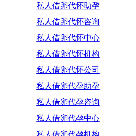
私人借卵代怀助孕
私人借卵代怀咨询
私人借卵代怀中心
私人借卵代怀机构
私人借卵代怀公司
私人借卵代孕助孕
私人借卵代孕咨询
私人借卵代孕中心
私人借卵代孕机构