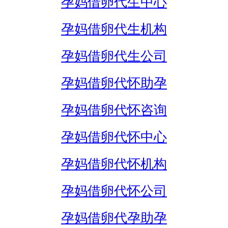
孕妈借卵代生中心
孕妈借卵代生机构
孕妈借卵代生公司
孕妈借卵代怀助孕
孕妈借卵代怀咨询
孕妈借卵代怀中心
孕妈借卵代怀机构
孕妈借卵代怀公司
孕妈借卵代孕助孕