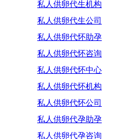
私人供卵代生机构
私人供卵代生公司
私人供卵代怀助孕
私人供卵代怀咨询
私人供卵代怀中心
私人供卵代怀机构
私人供卵代怀公司
私人供卵代孕助孕
私人供卵代孕咨询