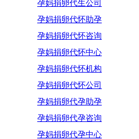
孕妈捐卵代生公司
孕妈捐卵代怀助孕
孕妈捐卵代怀咨询
孕妈捐卵代怀中心
孕妈捐卵代怀机构
孕妈捐卵代怀公司
孕妈捐卵代孕助孕
孕妈捐卵代孕咨询
孕妈捐卵代孕中心