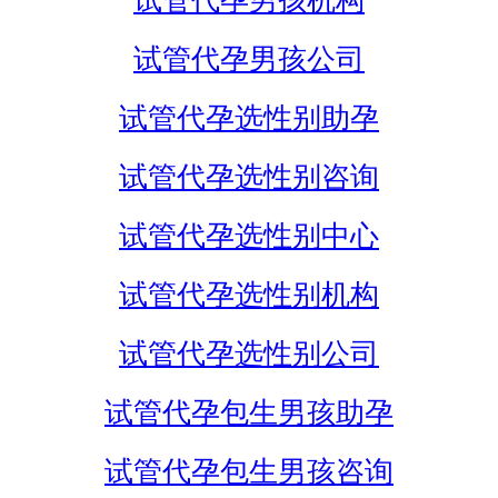
试管代孕男孩机构
试管代孕男孩公司
试管代孕选性别助孕
试管代孕选性别咨询
试管代孕选性别中心
试管代孕选性别机构
试管代孕选性别公司
试管代孕包生男孩助孕
试管代孕包生男孩咨询