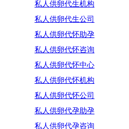
私人供卵代生机构
私人供卵代生公司
私人供卵代怀助孕
私人供卵代怀咨询
私人供卵代怀中心
私人供卵代怀机构
私人供卵代怀公司
私人供卵代孕助孕
私人供卵代孕咨询