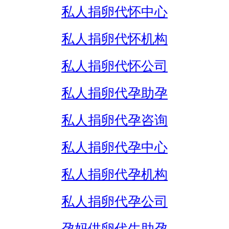
私人捐卵代怀中心
私人捐卵代怀机构
私人捐卵代怀公司
私人捐卵代孕助孕
私人捐卵代孕咨询
私人捐卵代孕中心
私人捐卵代孕机构
私人捐卵代孕公司
孕妈供卵代生助孕