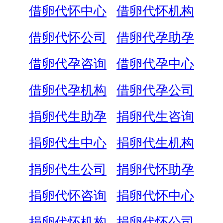
借卵代怀中心
借卵代怀机构
借卵代怀公司
借卵代孕助孕
借卵代孕咨询
借卵代孕中心
借卵代孕机构
借卵代孕公司
捐卵代生助孕
捐卵代生咨询
捐卵代生中心
捐卵代生机构
捐卵代生公司
捐卵代怀助孕
捐卵代怀咨询
捐卵代怀中心
捐卵代怀机构
捐卵代怀公司