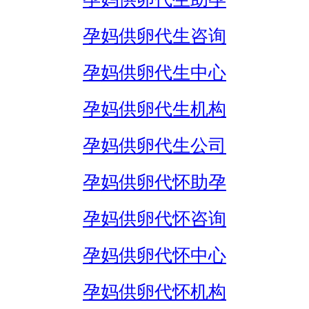
孕妈供卵代生咨询
孕妈供卵代生中心
孕妈供卵代生机构
孕妈供卵代生公司
孕妈供卵代怀助孕
孕妈供卵代怀咨询
孕妈供卵代怀中心
孕妈供卵代怀机构