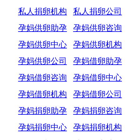
私人捐卵机构
私人捐卵公司
孕妈供卵助孕
孕妈供卵咨询
孕妈供卵中心
孕妈供卵机构
孕妈供卵公司
孕妈借卵助孕
孕妈借卵咨询
孕妈借卵中心
孕妈借卵机构
孕妈借卵公司
孕妈捐卵助孕
孕妈捐卵咨询
孕妈捐卵中心
孕妈捐卵机构