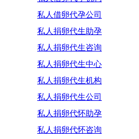
私人借卵代孕公司
私人捐卵代生助孕
私人捐卵代生咨询
私人捐卵代生中心
私人捐卵代生机构
私人捐卵代生公司
私人捐卵代怀助孕
私人捐卵代怀咨询