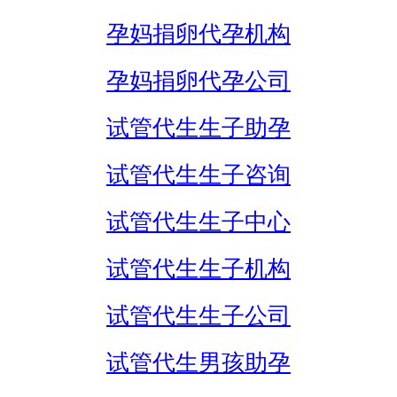
孕妈捐卵代孕机构
孕妈捐卵代孕公司
试管代生生子助孕
试管代生生子咨询
试管代生生子中心
试管代生生子机构
试管代生生子公司
试管代生男孩助孕