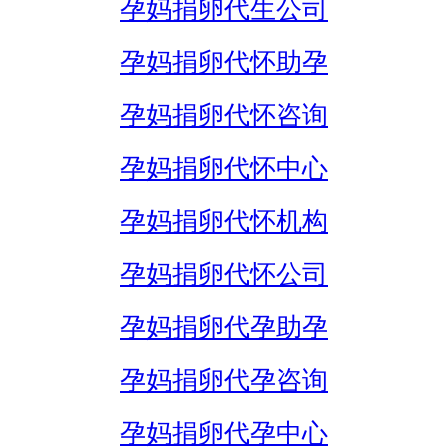
孕妈捐卵代生公司
孕妈捐卵代怀助孕
孕妈捐卵代怀咨询
孕妈捐卵代怀中心
孕妈捐卵代怀机构
孕妈捐卵代怀公司
孕妈捐卵代孕助孕
孕妈捐卵代孕咨询
孕妈捐卵代孕中心