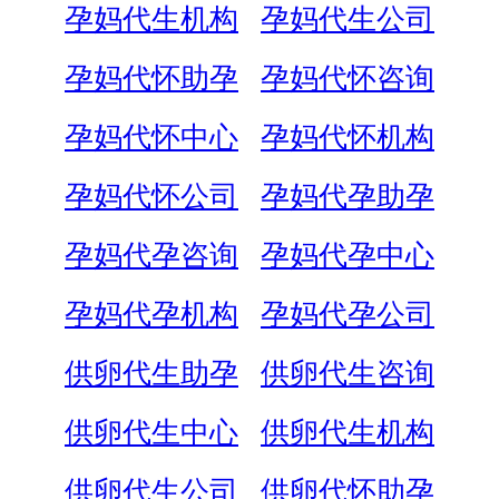
孕妈代生机构
孕妈代生公司
孕妈代怀助孕
孕妈代怀咨询
孕妈代怀中心
孕妈代怀机构
孕妈代怀公司
孕妈代孕助孕
孕妈代孕咨询
孕妈代孕中心
孕妈代孕机构
孕妈代孕公司
供卵代生助孕
供卵代生咨询
供卵代生中心
供卵代生机构
供卵代生公司
供卵代怀助孕