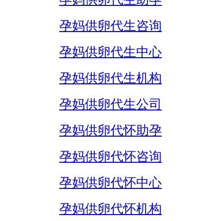
孕妈供卵代生咨询
孕妈供卵代生中心
孕妈供卵代生机构
孕妈供卵代生公司
孕妈供卵代怀助孕
孕妈供卵代怀咨询
孕妈供卵代怀中心
孕妈供卵代怀机构