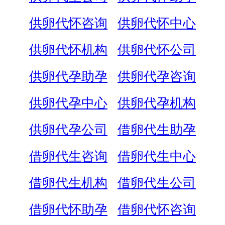
供卵代怀咨询
供卵代怀中心
供卵代怀机构
供卵代怀公司
供卵代孕助孕
供卵代孕咨询
供卵代孕中心
供卵代孕机构
供卵代孕公司
借卵代生助孕
借卵代生咨询
借卵代生中心
借卵代生机构
借卵代生公司
借卵代怀助孕
借卵代怀咨询