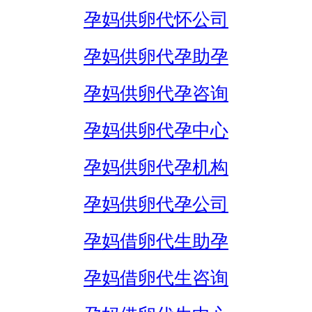
孕妈供卵代怀公司
孕妈供卵代孕助孕
孕妈供卵代孕咨询
孕妈供卵代孕中心
孕妈供卵代孕机构
孕妈供卵代孕公司
孕妈借卵代生助孕
孕妈借卵代生咨询