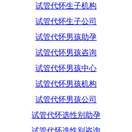
试管代怀生子机构
试管代怀生子公司
试管代怀男孩助孕
试管代怀男孩咨询
试管代怀男孩中心
试管代怀男孩机构
试管代怀男孩公司
试管代怀选性别助孕
试管代怀选性别咨询