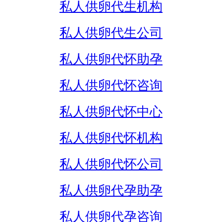
私人供卵代生机构
私人供卵代生公司
私人供卵代怀助孕
私人供卵代怀咨询
私人供卵代怀中心
私人供卵代怀机构
私人供卵代怀公司
私人供卵代孕助孕
私人供卵代孕咨询