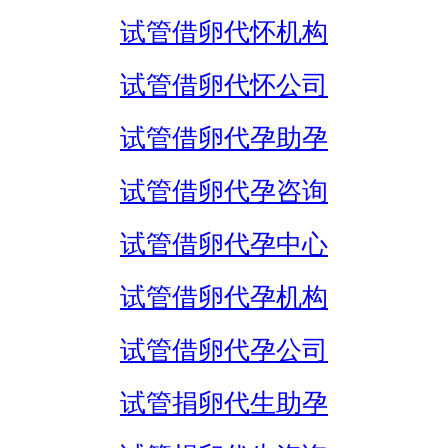
试管借卵代怀机构
试管借卵代怀公司
试管借卵代孕助孕
试管借卵代孕咨询
试管借卵代孕中心
试管借卵代孕机构
试管借卵代孕公司
试管捐卵代生助孕