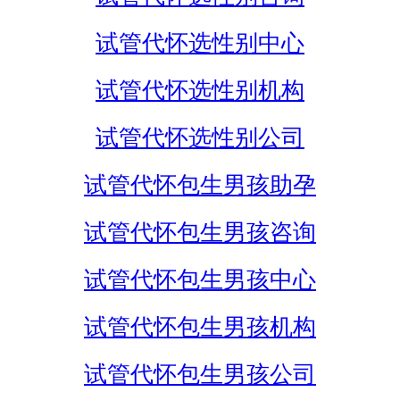
试管代怀选性别中心
试管代怀选性别机构
试管代怀选性别公司
试管代怀包生男孩助孕
试管代怀包生男孩咨询
试管代怀包生男孩中心
试管代怀包生男孩机构
试管代怀包生男孩公司