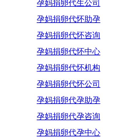
孕妈捐卵代生公司
孕妈捐卵代怀助孕
孕妈捐卵代怀咨询
孕妈捐卵代怀中心
孕妈捐卵代怀机构
孕妈捐卵代怀公司
孕妈捐卵代孕助孕
孕妈捐卵代孕咨询
孕妈捐卵代孕中心