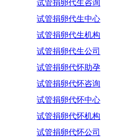
试管捐卵代生咨询
试管捐卵代生中心
试管捐卵代生机构
试管捐卵代生公司
试管捐卵代怀助孕
试管捐卵代怀咨询
试管捐卵代怀中心
试管捐卵代怀机构
试管捐卵代怀公司