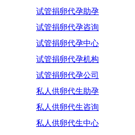
试管捐卵代孕助孕
试管捐卵代孕咨询
试管捐卵代孕中心
试管捐卵代孕机构
试管捐卵代孕公司
私人供卵代生助孕
私人供卵代生咨询
私人供卵代生中心