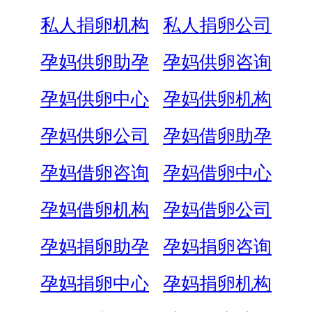
私人捐卵机构
私人捐卵公司
孕妈供卵助孕
孕妈供卵咨询
孕妈供卵中心
孕妈供卵机构
孕妈供卵公司
孕妈借卵助孕
孕妈借卵咨询
孕妈借卵中心
孕妈借卵机构
孕妈借卵公司
孕妈捐卵助孕
孕妈捐卵咨询
孕妈捐卵中心
孕妈捐卵机构