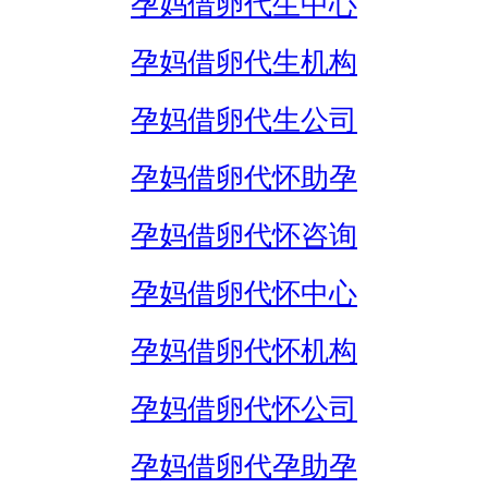
孕妈借卵代生中心
孕妈借卵代生机构
孕妈借卵代生公司
孕妈借卵代怀助孕
孕妈借卵代怀咨询
孕妈借卵代怀中心
孕妈借卵代怀机构
孕妈借卵代怀公司
孕妈借卵代孕助孕