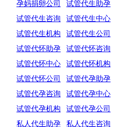
孕妈捐卵公司
试管代生助孕
试管代生咨询
试管代生中心
试管代生机构
试管代生公司
试管代怀助孕
试管代怀咨询
试管代怀中心
试管代怀机构
试管代怀公司
试管代孕助孕
试管代孕咨询
试管代孕中心
试管代孕机构
试管代孕公司
私人代生助孕
私人代生咨询