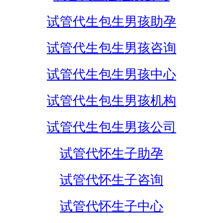
试管代生包生男孩助孕
试管代生包生男孩咨询
试管代生包生男孩中心
试管代生包生男孩机构
试管代生包生男孩公司
试管代怀生子助孕
试管代怀生子咨询
试管代怀生子中心