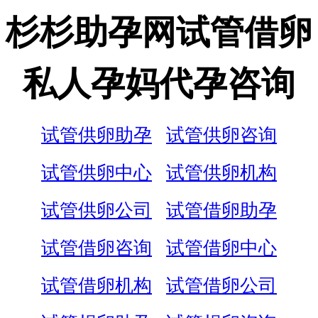
杉杉助孕网试管借卵
私人孕妈代孕咨询
试管供卵助孕
试管供卵咨询
试管供卵中心
试管供卵机构
试管供卵公司
试管借卵助孕
试管借卵咨询
试管借卵中心
试管借卵机构
试管借卵公司