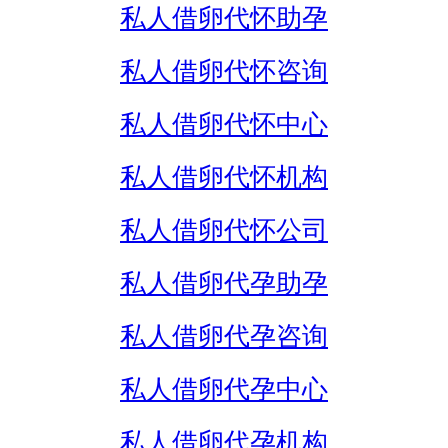
私人借卵代怀助孕
私人借卵代怀咨询
私人借卵代怀中心
私人借卵代怀机构
私人借卵代怀公司
私人借卵代孕助孕
私人借卵代孕咨询
私人借卵代孕中心
私人借卵代孕机构