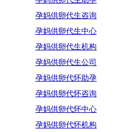
孕妈供卵代生咨询
孕妈供卵代生中心
孕妈供卵代生机构
孕妈供卵代生公司
孕妈供卵代怀助孕
孕妈供卵代怀咨询
孕妈供卵代怀中心
孕妈供卵代怀机构