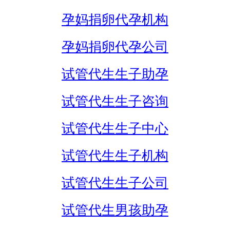
孕妈捐卵代孕机构
孕妈捐卵代孕公司
试管代生生子助孕
试管代生生子咨询
试管代生生子中心
试管代生生子机构
试管代生生子公司
试管代生男孩助孕