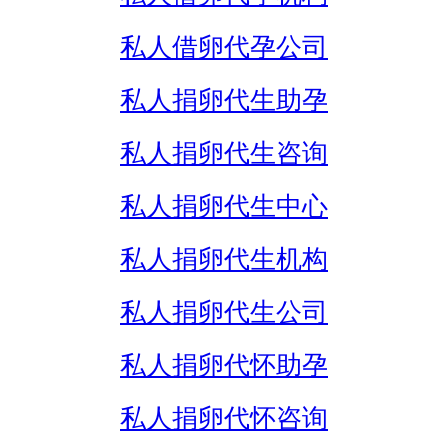
私人借卵代孕公司
私人捐卵代生助孕
私人捐卵代生咨询
私人捐卵代生中心
私人捐卵代生机构
私人捐卵代生公司
私人捐卵代怀助孕
私人捐卵代怀咨询