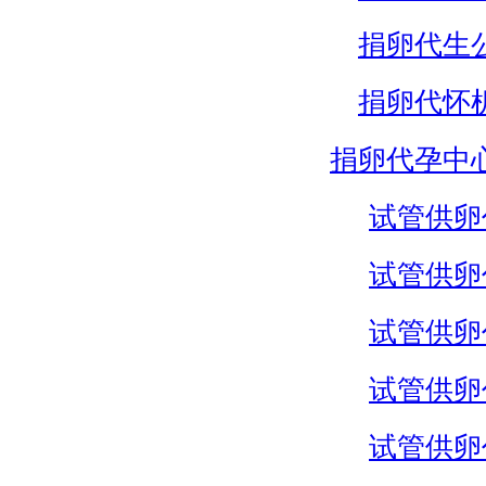
捐卵代生
捐卵代怀
捐卵代孕中
试管供卵
试管供卵
试管供卵
试管供卵
试管供卵