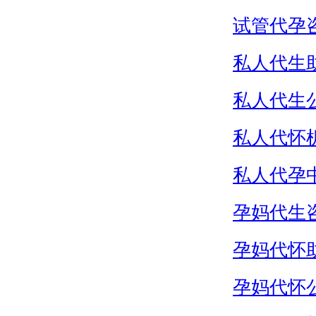
试管代孕
私人代生
私人代生
私人代怀
私人代孕
孕妈代生
孕妈代怀
孕妈代怀