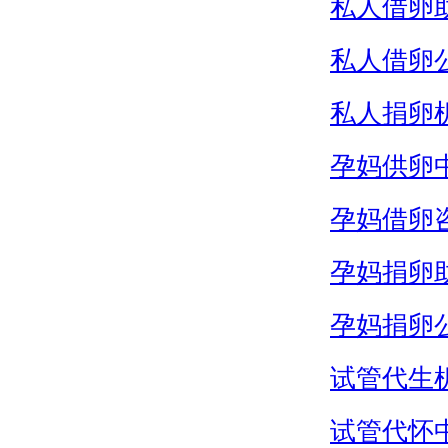
私人借卵
私人借卵
私人捐卵
孕妈供卵
孕妈借卵
孕妈捐卵
孕妈捐卵
试管代生
试管代怀