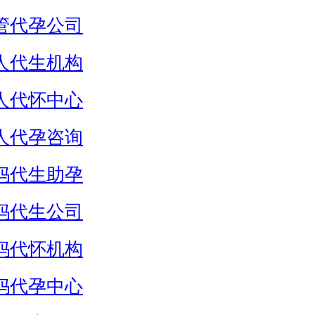
管代孕公司
人代生机构
人代怀中心
人代孕咨询
妈代生助孕
妈代生公司
妈代怀机构
妈代孕中心