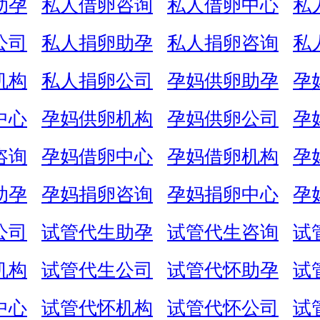
助孕
私人借卵咨询
私人借卵中心
私
公司
私人捐卵助孕
私人捐卵咨询
私
机构
私人捐卵公司
孕妈供卵助孕
孕
中心
孕妈供卵机构
孕妈供卵公司
孕
咨询
孕妈借卵中心
孕妈借卵机构
孕
助孕
孕妈捐卵咨询
孕妈捐卵中心
孕
公司
试管代生助孕
试管代生咨询
试
机构
试管代生公司
试管代怀助孕
试
中心
试管代怀机构
试管代怀公司
试