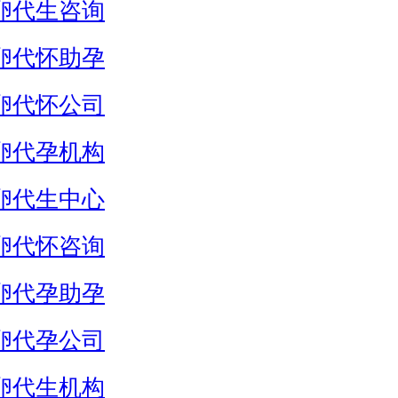
卵代生咨询
卵代怀助孕
卵代怀公司
卵代孕机构
卵代生中心
卵代怀咨询
卵代孕助孕
卵代孕公司
卵代生机构