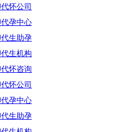
卵代怀公司
卵代孕中心
卵代生助孕
卵代生机构
卵代怀咨询
卵代怀公司
卵代孕中心
卵代生助孕
卵代生机构