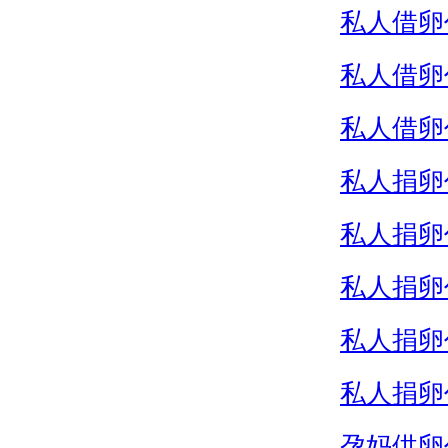
私人借卵
私人借卵
私人借卵
私人捐卵
私人捐卵
私人捐卵
私人捐卵
私人捐卵
孕妈供卵