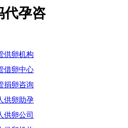
妈代孕咨
管供卵机构
管借卵中心
管捐卵咨询
人供卵助孕
人供卵公司