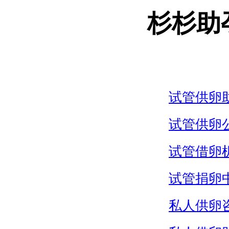
杉杉助
试管供卵
试管供卵
试管借卵
试管捐卵
私人供卵