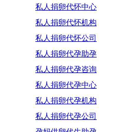
私人捐卵代怀中心
私人捐卵代怀机构
私人捐卵代怀公司
私人捐卵代孕助孕
私人捐卵代孕咨询
私人捐卵代孕中心
私人捐卵代孕机构
私人捐卵代孕公司
孕妈供卵代生助孕