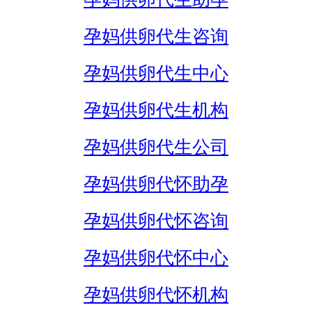
孕妈供卵代生咨询
孕妈供卵代生中心
孕妈供卵代生机构
孕妈供卵代生公司
孕妈供卵代怀助孕
孕妈供卵代怀咨询
孕妈供卵代怀中心
孕妈供卵代怀机构