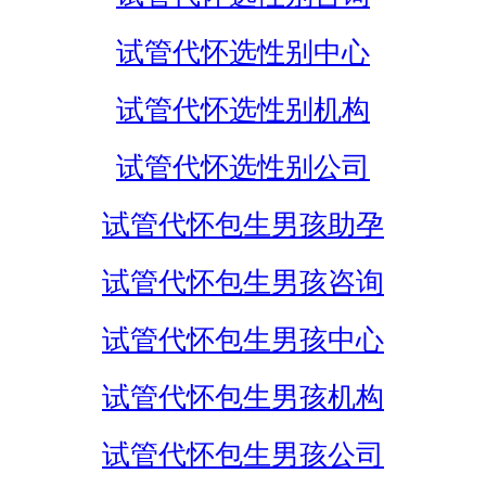
试管代怀选性别中心
试管代怀选性别机构
试管代怀选性别公司
试管代怀包生男孩助孕
试管代怀包生男孩咨询
试管代怀包生男孩中心
试管代怀包生男孩机构
试管代怀包生男孩公司