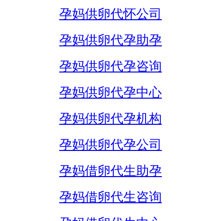
孕妈供卵代怀公司
孕妈供卵代孕助孕
孕妈供卵代孕咨询
孕妈供卵代孕中心
孕妈供卵代孕机构
孕妈供卵代孕公司
孕妈借卵代生助孕
孕妈借卵代生咨询