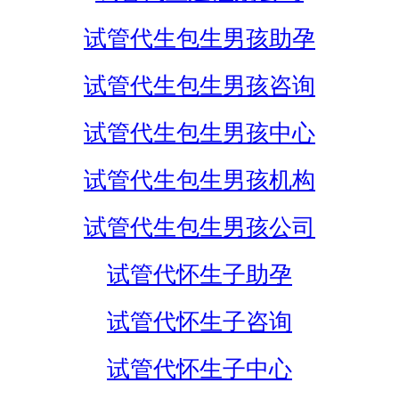
试管代生包生男孩助孕
试管代生包生男孩咨询
试管代生包生男孩中心
试管代生包生男孩机构
试管代生包生男孩公司
试管代怀生子助孕
试管代怀生子咨询
试管代怀生子中心