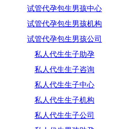
试管代孕包生男孩中心
试管代孕包生男孩机构
试管代孕包生男孩公司
私人代生生子助孕
私人代生生子咨询
私人代生生子中心
私人代生生子机构
私人代生生子公司