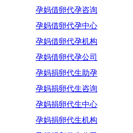
孕妈借卵代孕咨询
孕妈借卵代孕中心
孕妈借卵代孕机构
孕妈借卵代孕公司
孕妈捐卵代生助孕
孕妈捐卵代生咨询
孕妈捐卵代生中心
孕妈捐卵代生机构