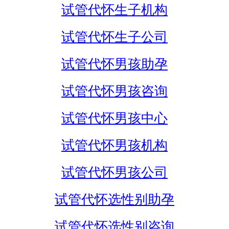
试管代怀生子机构
试管代怀生子公司
试管代怀男孩助孕
试管代怀男孩咨询
试管代怀男孩中心
试管代怀男孩机构
试管代怀男孩公司
试管代怀选性别助孕
试管代怀选性别咨询