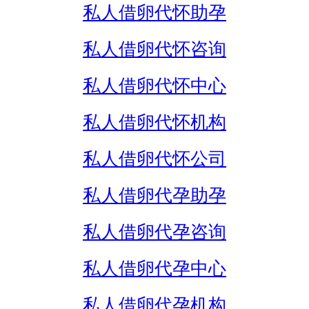
私人借卵代怀助孕
私人借卵代怀咨询
私人借卵代怀中心
私人借卵代怀机构
私人借卵代怀公司
私人借卵代孕助孕
私人借卵代孕咨询
私人借卵代孕中心
私人借卵代孕机构