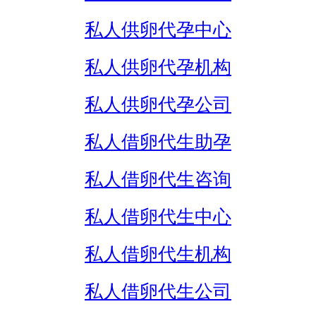
私人供卵代孕中心
私人供卵代孕机构
私人供卵代孕公司
私人借卵代生助孕
私人借卵代生咨询
私人借卵代生中心
私人借卵代生机构
私人借卵代生公司