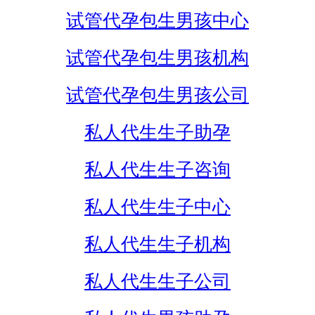
试管代孕包生男孩中心
试管代孕包生男孩机构
试管代孕包生男孩公司
私人代生生子助孕
私人代生生子咨询
私人代生生子中心
私人代生生子机构
私人代生生子公司