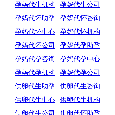
孕妈代生机构
孕妈代生公司
孕妈代怀助孕
孕妈代怀咨询
孕妈代怀中心
孕妈代怀机构
孕妈代怀公司
孕妈代孕助孕
孕妈代孕咨询
孕妈代孕中心
孕妈代孕机构
孕妈代孕公司
供卵代生助孕
供卵代生咨询
供卵代生中心
供卵代生机构
供卵代生公司
供卵代怀助孕