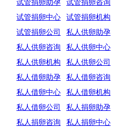
试管捐卵助孕
试管捐卵咨询
试管捐卵中心
试管捐卵机构
试管捐卵公司
私人供卵助孕
私人供卵咨询
私人供卵中心
私人供卵机构
私人供卵公司
私人借卵助孕
私人借卵咨询
私人借卵中心
私人借卵机构
私人借卵公司
私人捐卵助孕
私人捐卵咨询
私人捐卵中心