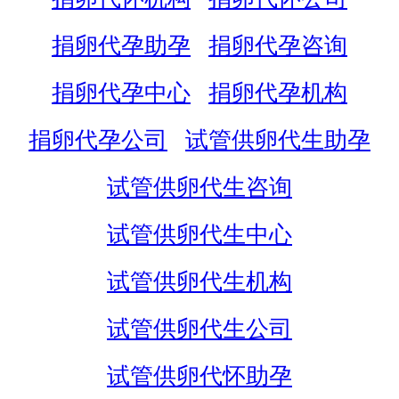
捐卵代孕助孕
捐卵代孕咨询
捐卵代孕中心
捐卵代孕机构
捐卵代孕公司
试管供卵代生助孕
试管供卵代生咨询
试管供卵代生中心
试管供卵代生机构
试管供卵代生公司
试管供卵代怀助孕