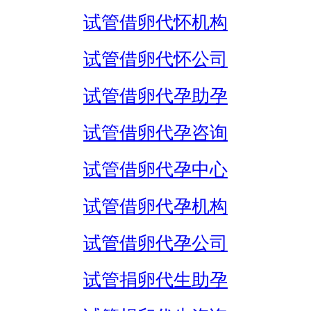
试管借卵代怀机构
试管借卵代怀公司
试管借卵代孕助孕
试管借卵代孕咨询
试管借卵代孕中心
试管借卵代孕机构
试管借卵代孕公司
试管捐卵代生助孕