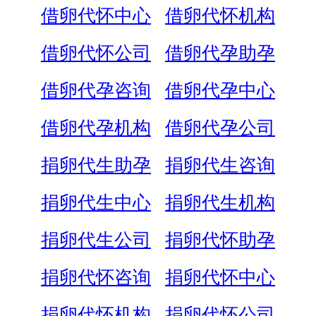
借卵代怀中心
借卵代怀机构
借卵代怀公司
借卵代孕助孕
借卵代孕咨询
借卵代孕中心
借卵代孕机构
借卵代孕公司
捐卵代生助孕
捐卵代生咨询
捐卵代生中心
捐卵代生机构
捐卵代生公司
捐卵代怀助孕
捐卵代怀咨询
捐卵代怀中心
捐卵代怀机构
捐卵代怀公司