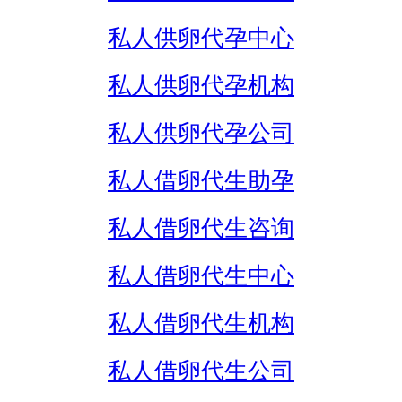
私人供卵代孕中心
私人供卵代孕机构
私人供卵代孕公司
私人借卵代生助孕
私人借卵代生咨询
私人借卵代生中心
私人借卵代生机构
私人借卵代生公司