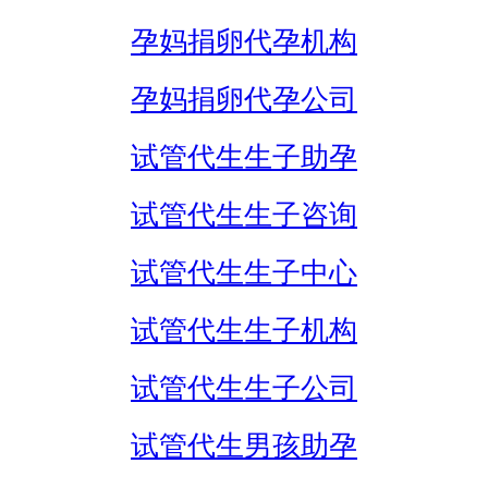
孕妈捐卵代孕机构
孕妈捐卵代孕公司
试管代生生子助孕
试管代生生子咨询
试管代生生子中心
试管代生生子机构
试管代生生子公司
试管代生男孩助孕