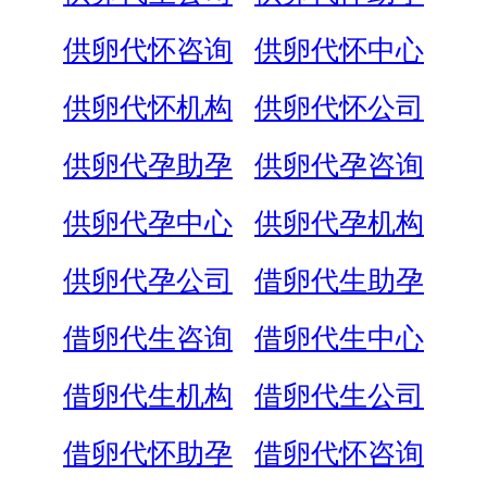
供卵代怀咨询
供卵代怀中心
供卵代怀机构
供卵代怀公司
供卵代孕助孕
供卵代孕咨询
供卵代孕中心
供卵代孕机构
供卵代孕公司
借卵代生助孕
借卵代生咨询
借卵代生中心
借卵代生机构
借卵代生公司
借卵代怀助孕
借卵代怀咨询