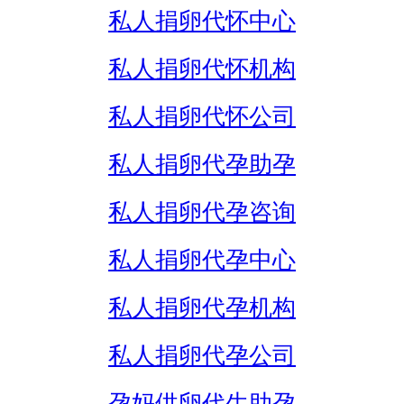
私人捐卵代怀中心
私人捐卵代怀机构
私人捐卵代怀公司
私人捐卵代孕助孕
私人捐卵代孕咨询
私人捐卵代孕中心
私人捐卵代孕机构
私人捐卵代孕公司
孕妈供卵代生助孕