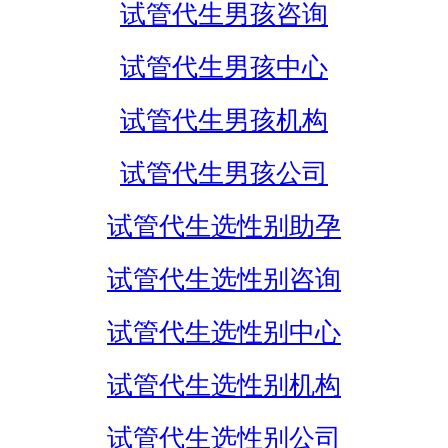
试管代生男孩咨询
试管代生男孩中心
试管代生男孩机构
试管代生男孩公司
试管代生选性别助孕
试管代生选性别咨询
试管代生选性别中心
试管代生选性别机构
试管代生选性别公司