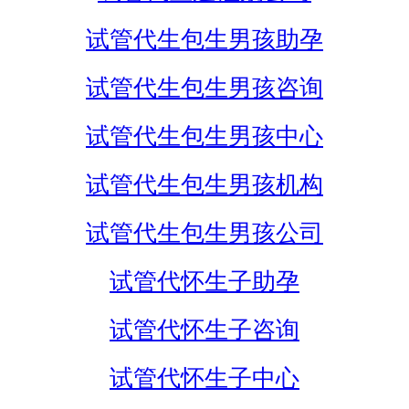
试管代生包生男孩助孕
试管代生包生男孩咨询
试管代生包生男孩中心
试管代生包生男孩机构
试管代生包生男孩公司
试管代怀生子助孕
试管代怀生子咨询
试管代怀生子中心