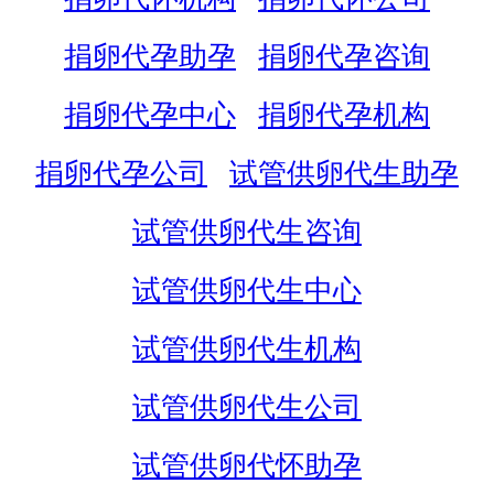
捐卵代孕助孕
捐卵代孕咨询
捐卵代孕中心
捐卵代孕机构
捐卵代孕公司
试管供卵代生助孕
试管供卵代生咨询
试管供卵代生中心
试管供卵代生机构
试管供卵代生公司
试管供卵代怀助孕