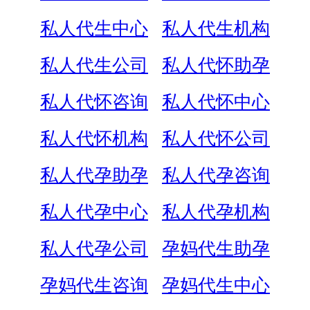
私人代生中心
私人代生机构
私人代生公司
私人代怀助孕
私人代怀咨询
私人代怀中心
私人代怀机构
私人代怀公司
私人代孕助孕
私人代孕咨询
私人代孕中心
私人代孕机构
私人代孕公司
孕妈代生助孕
孕妈代生咨询
孕妈代生中心