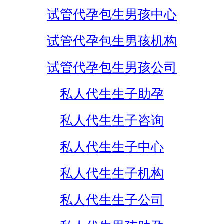
试管代孕包生男孩中心
试管代孕包生男孩机构
试管代孕包生男孩公司
私人代生生子助孕
私人代生生子咨询
私人代生生子中心
私人代生生子机构
私人代生生子公司