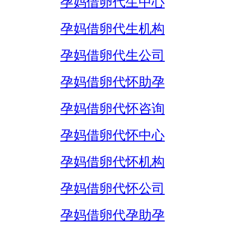
孕妈借卵代生中心
孕妈借卵代生机构
孕妈借卵代生公司
孕妈借卵代怀助孕
孕妈借卵代怀咨询
孕妈借卵代怀中心
孕妈借卵代怀机构
孕妈借卵代怀公司
孕妈借卵代孕助孕