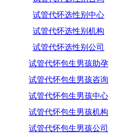
试管代怀选性别中心
试管代怀选性别机构
试管代怀选性别公司
试管代怀包生男孩助孕
试管代怀包生男孩咨询
试管代怀包生男孩中心
试管代怀包生男孩机构
试管代怀包生男孩公司