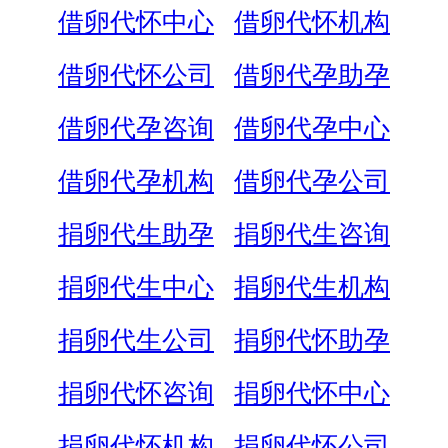
借卵代怀中心
借卵代怀机构
借卵代怀公司
借卵代孕助孕
借卵代孕咨询
借卵代孕中心
借卵代孕机构
借卵代孕公司
捐卵代生助孕
捐卵代生咨询
捐卵代生中心
捐卵代生机构
捐卵代生公司
捐卵代怀助孕
捐卵代怀咨询
捐卵代怀中心
捐卵代怀机构
捐卵代怀公司