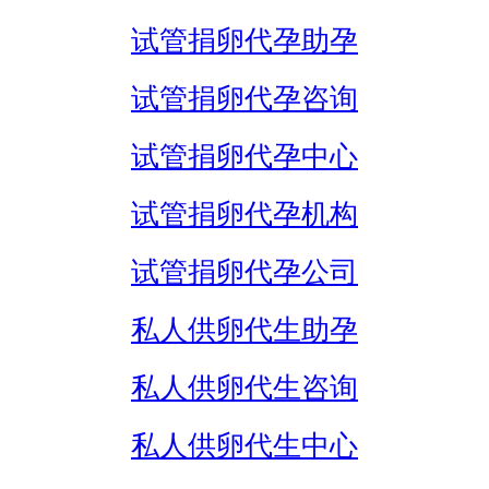
试管捐卵代孕助孕
试管捐卵代孕咨询
试管捐卵代孕中心
试管捐卵代孕机构
试管捐卵代孕公司
私人供卵代生助孕
私人供卵代生咨询
私人供卵代生中心