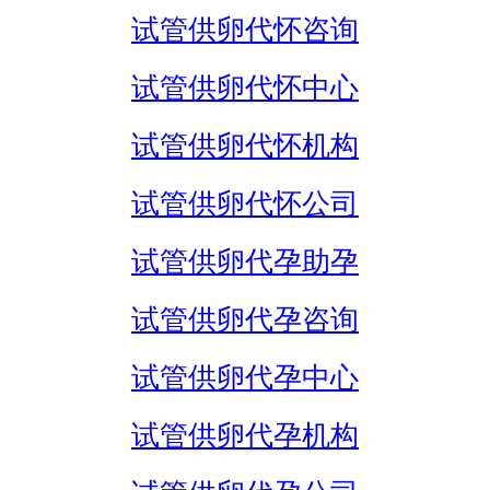
试管供卵代怀咨询
试管供卵代怀中心
试管供卵代怀机构
试管供卵代怀公司
试管供卵代孕助孕
试管供卵代孕咨询
试管供卵代孕中心
试管供卵代孕机构