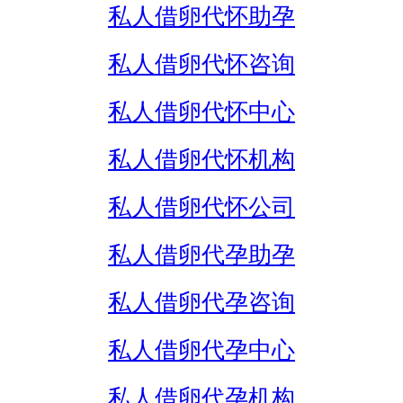
私人借卵代怀助孕
私人借卵代怀咨询
私人借卵代怀中心
私人借卵代怀机构
私人借卵代怀公司
私人借卵代孕助孕
私人借卵代孕咨询
私人借卵代孕中心
私人借卵代孕机构