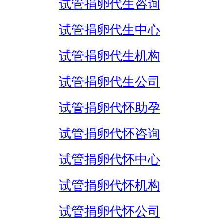
试管捐卵代生咨询
试管捐卵代生中心
试管捐卵代生机构
试管捐卵代生公司
试管捐卵代怀助孕
试管捐卵代怀咨询
试管捐卵代怀中心
试管捐卵代怀机构
试管捐卵代怀公司