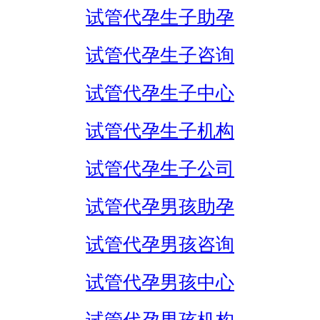
试管代孕生子助孕
试管代孕生子咨询
试管代孕生子中心
试管代孕生子机构
试管代孕生子公司
试管代孕男孩助孕
试管代孕男孩咨询
试管代孕男孩中心