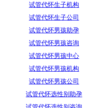
试管代怀生子机构
试管代怀生子公司
试管代怀男孩助孕
试管代怀男孩咨询
试管代怀男孩中心
试管代怀男孩机构
试管代怀男孩公司
试管代怀选性别助孕
试管代怀选性别咨询