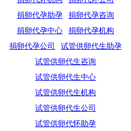
捐卵代孕助孕
捐卵代孕咨询
捐卵代孕中心
捐卵代孕机构
捐卵代孕公司
试管供卵代生助孕
试管供卵代生咨询
试管供卵代生中心
试管供卵代生机构
试管供卵代生公司
试管供卵代怀助孕