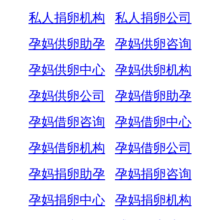
私人捐卵机构
私人捐卵公司
孕妈供卵助孕
孕妈供卵咨询
孕妈供卵中心
孕妈供卵机构
孕妈供卵公司
孕妈借卵助孕
孕妈借卵咨询
孕妈借卵中心
孕妈借卵机构
孕妈借卵公司
孕妈捐卵助孕
孕妈捐卵咨询
孕妈捐卵中心
孕妈捐卵机构