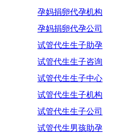
孕妈捐卵代孕机构
孕妈捐卵代孕公司
试管代生生子助孕
试管代生生子咨询
试管代生生子中心
试管代生生子机构
试管代生生子公司
试管代生男孩助孕