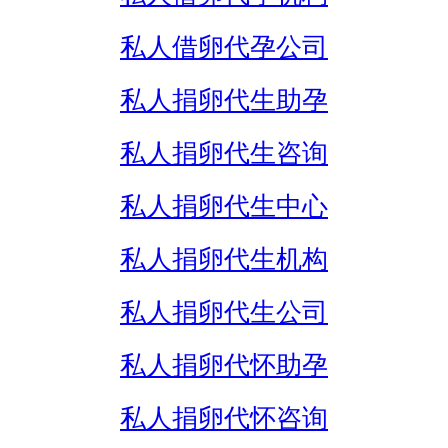
私人借卵代孕公司
私人捐卵代生助孕
私人捐卵代生咨询
私人捐卵代生中心
私人捐卵代生机构
私人捐卵代生公司
私人捐卵代怀助孕
私人捐卵代怀咨询