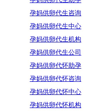
孕妈供卵代生咨询
孕妈供卵代生中心
孕妈供卵代生机构
孕妈供卵代生公司
孕妈供卵代怀助孕
孕妈供卵代怀咨询
孕妈供卵代怀中心
孕妈供卵代怀机构