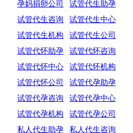
孕妈捐卵公司
试管代生助孕
试管代生咨询
试管代生中心
试管代生机构
试管代生公司
试管代怀助孕
试管代怀咨询
试管代怀中心
试管代怀机构
试管代怀公司
试管代孕助孕
试管代孕咨询
试管代孕中心
试管代孕机构
试管代孕公司
私人代生助孕
私人代生咨询