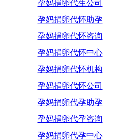
孕妈捐卵代生公司
孕妈捐卵代怀助孕
孕妈捐卵代怀咨询
孕妈捐卵代怀中心
孕妈捐卵代怀机构
孕妈捐卵代怀公司
孕妈捐卵代孕助孕
孕妈捐卵代孕咨询
孕妈捐卵代孕中心