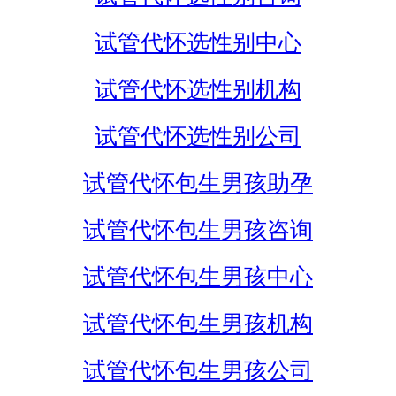
试管代怀选性别中心
试管代怀选性别机构
试管代怀选性别公司
试管代怀包生男孩助孕
试管代怀包生男孩咨询
试管代怀包生男孩中心
试管代怀包生男孩机构
试管代怀包生男孩公司