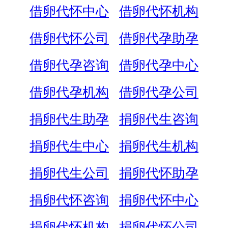
借卵代怀中心
借卵代怀机构
借卵代怀公司
借卵代孕助孕
借卵代孕咨询
借卵代孕中心
借卵代孕机构
借卵代孕公司
捐卵代生助孕
捐卵代生咨询
捐卵代生中心
捐卵代生机构
捐卵代生公司
捐卵代怀助孕
捐卵代怀咨询
捐卵代怀中心
捐卵代怀机构
捐卵代怀公司