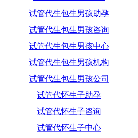
试管代生包生男孩助孕
试管代生包生男孩咨询
试管代生包生男孩中心
试管代生包生男孩机构
试管代生包生男孩公司
试管代怀生子助孕
试管代怀生子咨询
试管代怀生子中心