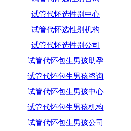
试管代怀选性别中心
试管代怀选性别机构
试管代怀选性别公司
试管代怀包生男孩助孕
试管代怀包生男孩咨询
试管代怀包生男孩中心
试管代怀包生男孩机构
试管代怀包生男孩公司