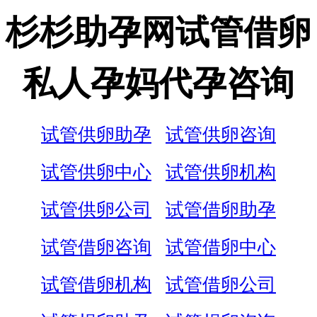
杉杉助孕网试管借卵
私人孕妈代孕咨询
试管供卵助孕
试管供卵咨询
试管供卵中心
试管供卵机构
试管供卵公司
试管借卵助孕
试管借卵咨询
试管借卵中心
试管借卵机构
试管借卵公司