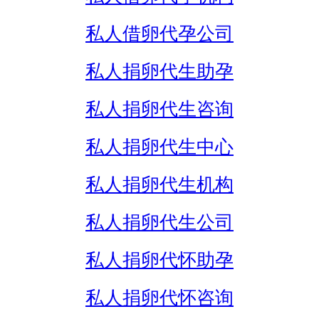
私人借卵代孕公司
私人捐卵代生助孕
私人捐卵代生咨询
私人捐卵代生中心
私人捐卵代生机构
私人捐卵代生公司
私人捐卵代怀助孕
私人捐卵代怀咨询