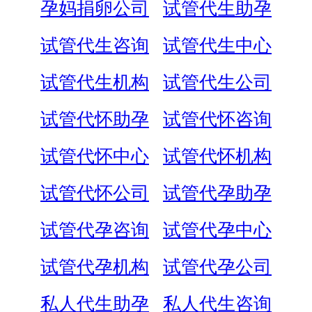
孕妈捐卵公司
试管代生助孕
试管代生咨询
试管代生中心
试管代生机构
试管代生公司
试管代怀助孕
试管代怀咨询
试管代怀中心
试管代怀机构
试管代怀公司
试管代孕助孕
试管代孕咨询
试管代孕中心
试管代孕机构
试管代孕公司
私人代生助孕
私人代生咨询