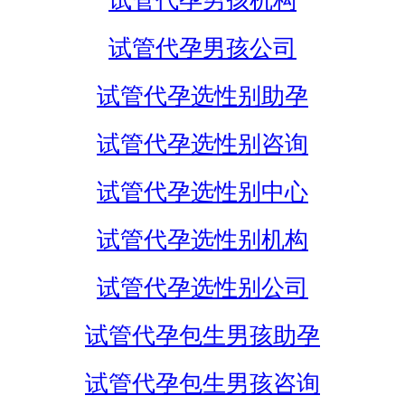
试管代孕男孩机构
试管代孕男孩公司
试管代孕选性别助孕
试管代孕选性别咨询
试管代孕选性别中心
试管代孕选性别机构
试管代孕选性别公司
试管代孕包生男孩助孕
试管代孕包生男孩咨询