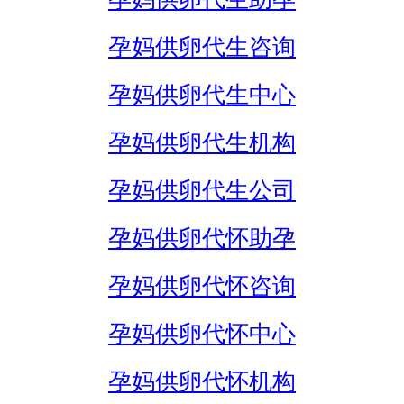
孕妈供卵代生咨询
孕妈供卵代生中心
孕妈供卵代生机构
孕妈供卵代生公司
孕妈供卵代怀助孕
孕妈供卵代怀咨询
孕妈供卵代怀中心
孕妈供卵代怀机构