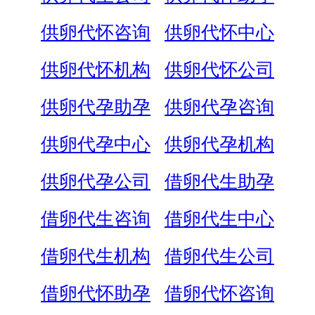
供卵代怀咨询
供卵代怀中心
供卵代怀机构
供卵代怀公司
供卵代孕助孕
供卵代孕咨询
供卵代孕中心
供卵代孕机构
供卵代孕公司
借卵代生助孕
借卵代生咨询
借卵代生中心
借卵代生机构
借卵代生公司
借卵代怀助孕
借卵代怀咨询