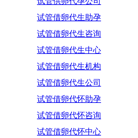
试管供卵代孕公司
试管借卵代生助孕
试管借卵代生咨询
试管借卵代生中心
试管借卵代生机构
试管借卵代生公司
试管借卵代怀助孕
试管借卵代怀咨询
试管借卵代怀中心