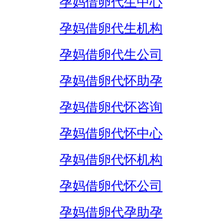
孕妈借卵代生中心
孕妈借卵代生机构
孕妈借卵代生公司
孕妈借卵代怀助孕
孕妈借卵代怀咨询
孕妈借卵代怀中心
孕妈借卵代怀机构
孕妈借卵代怀公司
孕妈借卵代孕助孕