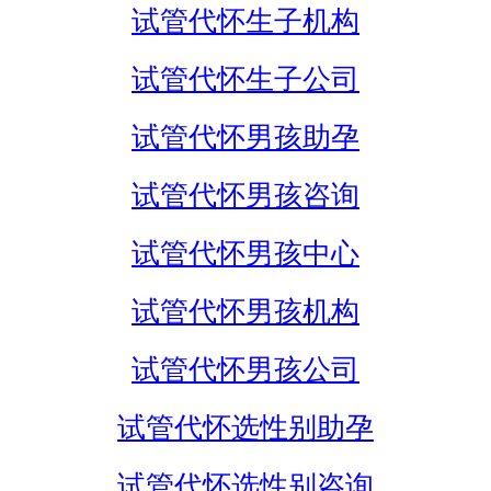
试管代怀生子机构
试管代怀生子公司
试管代怀男孩助孕
试管代怀男孩咨询
试管代怀男孩中心
试管代怀男孩机构
试管代怀男孩公司
试管代怀选性别助孕
试管代怀选性别咨询