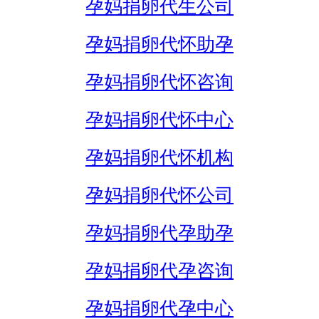
孕妈捐卵代生公司
孕妈捐卵代怀助孕
孕妈捐卵代怀咨询
孕妈捐卵代怀中心
孕妈捐卵代怀机构
孕妈捐卵代怀公司
孕妈捐卵代孕助孕
孕妈捐卵代孕咨询
孕妈捐卵代孕中心