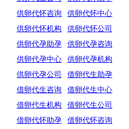
供卵代怀咨询
供卵代怀中心
供卵代怀机构
供卵代怀公司
供卵代孕助孕
供卵代孕咨询
供卵代孕中心
供卵代孕机构
供卵代孕公司
借卵代生助孕
借卵代生咨询
借卵代生中心
借卵代生机构
借卵代生公司
借卵代怀助孕
借卵代怀咨询