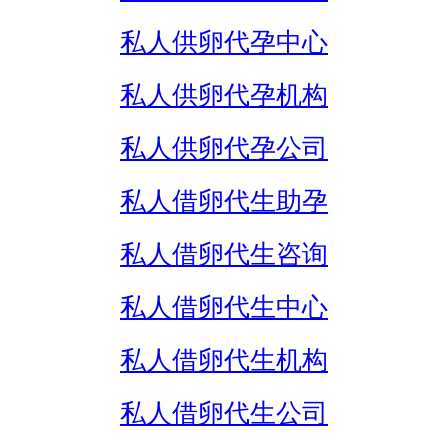
私人供卵代孕中心
私人供卵代孕机构
私人供卵代孕公司
私人借卵代生助孕
私人借卵代生咨询
私人借卵代生中心
私人借卵代生机构
私人借卵代生公司