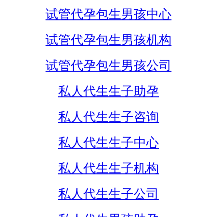
试管代孕包生男孩中心
试管代孕包生男孩机构
试管代孕包生男孩公司
私人代生生子助孕
私人代生生子咨询
私人代生生子中心
私人代生生子机构
私人代生生子公司