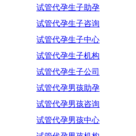
试管代孕生子助孕
试管代孕生子咨询
试管代孕生子中心
试管代孕生子机构
试管代孕生子公司
试管代孕男孩助孕
试管代孕男孩咨询
试管代孕男孩中心