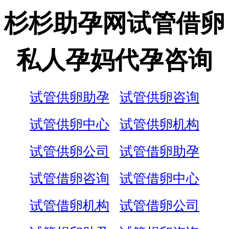
杉杉助孕网试管借卵
私人孕妈代孕咨询
试管供卵助孕
试管供卵咨询
试管供卵中心
试管供卵机构
试管供卵公司
试管借卵助孕
试管借卵咨询
试管借卵中心
试管借卵机构
试管借卵公司