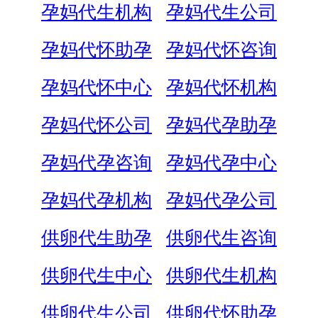
孕妈代生机构
孕妈代生公司
孕妈代怀助孕
孕妈代怀咨询
孕妈代怀中心
孕妈代怀机构
孕妈代怀公司
孕妈代孕助孕
孕妈代孕咨询
孕妈代孕中心
孕妈代孕机构
孕妈代孕公司
供卵代生助孕
供卵代生咨询
供卵代生中心
供卵代生机构
供卵代生公司
供卵代怀助孕