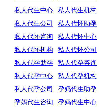
私人代生中心
私人代生机构
私人代生公司
私人代怀助孕
私人代怀咨询
私人代怀中心
私人代怀机构
私人代怀公司
私人代孕助孕
私人代孕咨询
私人代孕中心
私人代孕机构
私人代孕公司
孕妈代生助孕
孕妈代生咨询
孕妈代生中心