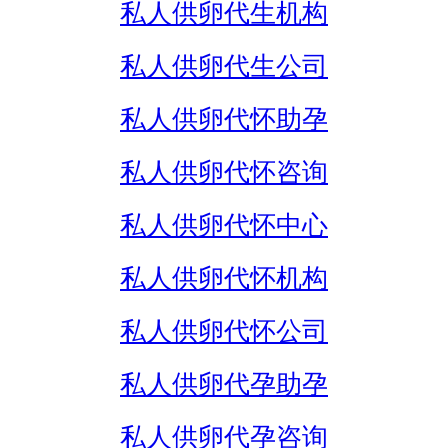
私人供卵代生机构
私人供卵代生公司
私人供卵代怀助孕
私人供卵代怀咨询
私人供卵代怀中心
私人供卵代怀机构
私人供卵代怀公司
私人供卵代孕助孕
私人供卵代孕咨询