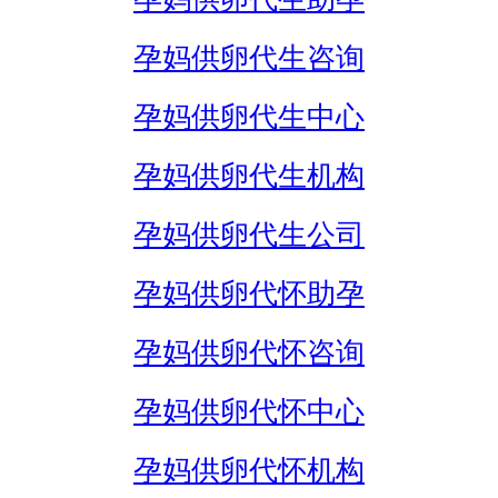
孕妈供卵代生咨询
孕妈供卵代生中心
孕妈供卵代生机构
孕妈供卵代生公司
孕妈供卵代怀助孕
孕妈供卵代怀咨询
孕妈供卵代怀中心
孕妈供卵代怀机构