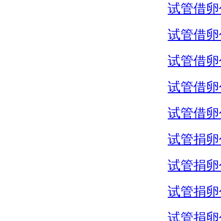
试管借卵
试管借卵
试管借卵
试管借卵
试管借卵
试管捐卵
试管捐卵
试管捐卵
试管捐卵