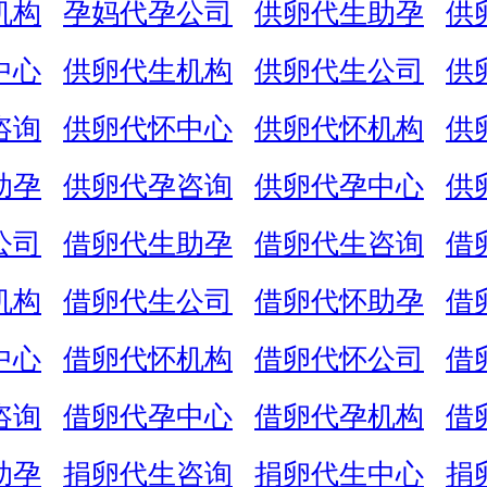
机构
孕妈代孕公司
供卵代生助孕
供
中心
供卵代生机构
供卵代生公司
供
咨询
供卵代怀中心
供卵代怀机构
供
助孕
供卵代孕咨询
供卵代孕中心
供
公司
借卵代生助孕
借卵代生咨询
借
机构
借卵代生公司
借卵代怀助孕
借
中心
借卵代怀机构
借卵代怀公司
借
咨询
借卵代孕中心
借卵代孕机构
借
助孕
捐卵代生咨询
捐卵代生中心
捐