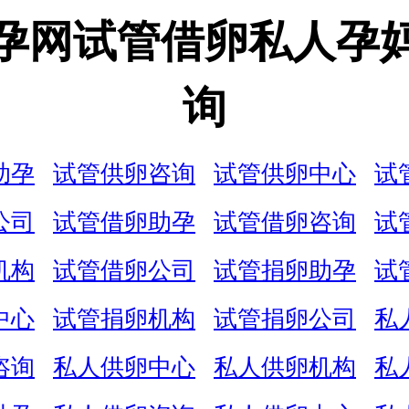
孕网试管借卵私人孕
询
助孕
试管供卵咨询
试管供卵中心
试
公司
试管借卵助孕
试管借卵咨询
试
机构
试管借卵公司
试管捐卵助孕
试
中心
试管捐卵机构
试管捐卵公司
私
咨询
私人供卵中心
私人供卵机构
私