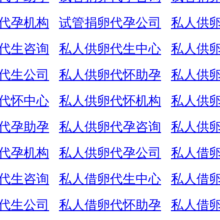
代孕机构
试管捐卵代孕公司
私人供
代生咨询
私人供卵代生中心
私人供
代生公司
私人供卵代怀助孕
私人供
代怀中心
私人供卵代怀机构
私人供
代孕助孕
私人供卵代孕咨询
私人供
代孕机构
私人供卵代孕公司
私人借
代生咨询
私人借卵代生中心
私人借
代生公司
私人借卵代怀助孕
私人借