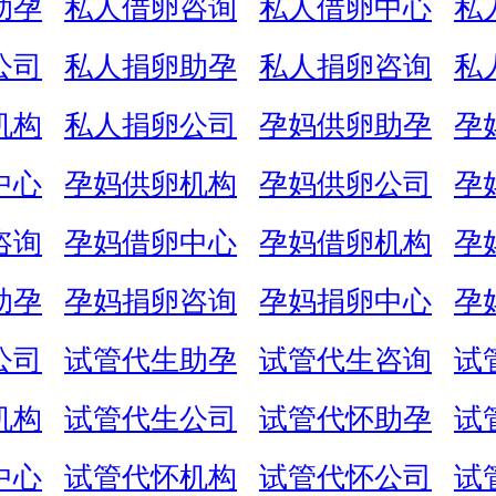
助孕
私人借卵咨询
私人借卵中心
私
公司
私人捐卵助孕
私人捐卵咨询
私
机构
私人捐卵公司
孕妈供卵助孕
孕
中心
孕妈供卵机构
孕妈供卵公司
孕
咨询
孕妈借卵中心
孕妈借卵机构
孕
助孕
孕妈捐卵咨询
孕妈捐卵中心
孕
公司
试管代生助孕
试管代生咨询
试
机构
试管代生公司
试管代怀助孕
试
中心
试管代怀机构
试管代怀公司
试