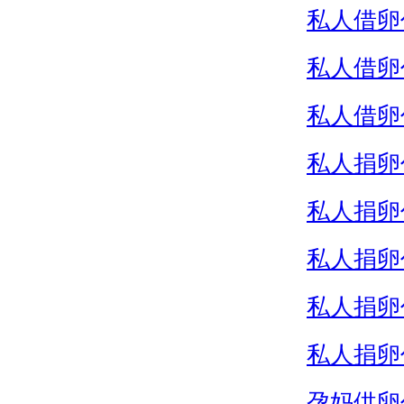
私人借卵
私人借卵
私人借卵
私人捐卵
私人捐卵
私人捐卵
私人捐卵
私人捐卵
孕妈供卵