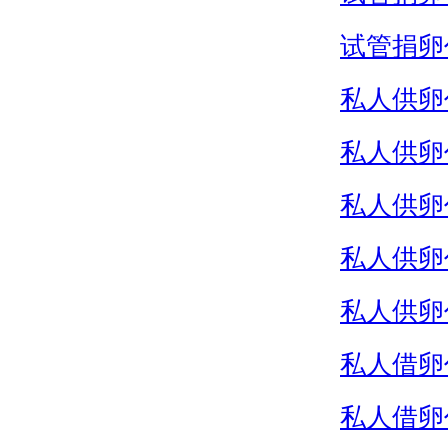
试管捐卵
私人供卵
私人供卵
私人供卵
私人供卵
私人供卵
私人借卵
私人借卵