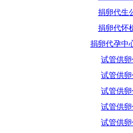
捐卵代生
捐卵代怀
捐卵代孕中
试管供卵
试管供卵
试管供卵
试管供卵
试管供卵