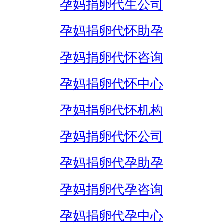
孕妈捐卵代生公司
孕妈捐卵代怀助孕
孕妈捐卵代怀咨询
孕妈捐卵代怀中心
孕妈捐卵代怀机构
孕妈捐卵代怀公司
孕妈捐卵代孕助孕
孕妈捐卵代孕咨询
孕妈捐卵代孕中心