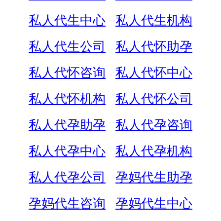
私人代生中心
私人代生机构
私人代生公司
私人代怀助孕
私人代怀咨询
私人代怀中心
私人代怀机构
私人代怀公司
私人代孕助孕
私人代孕咨询
私人代孕中心
私人代孕机构
私人代孕公司
孕妈代生助孕
孕妈代生咨询
孕妈代生中心