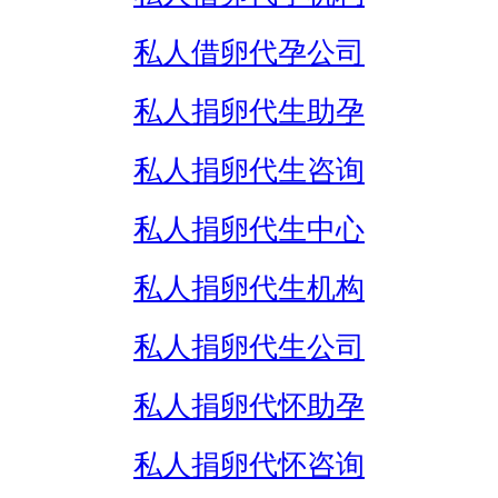
私人借卵代孕公司
私人捐卵代生助孕
私人捐卵代生咨询
私人捐卵代生中心
私人捐卵代生机构
私人捐卵代生公司
私人捐卵代怀助孕
私人捐卵代怀咨询