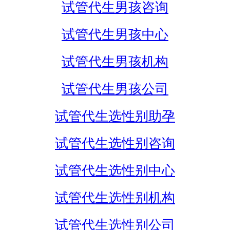
试管代生男孩咨询
试管代生男孩中心
试管代生男孩机构
试管代生男孩公司
试管代生选性别助孕
试管代生选性别咨询
试管代生选性别中心
试管代生选性别机构
试管代生选性别公司