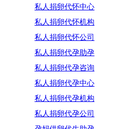
私人捐卵代怀中心
私人捐卵代怀机构
私人捐卵代怀公司
私人捐卵代孕助孕
私人捐卵代孕咨询
私人捐卵代孕中心
私人捐卵代孕机构
私人捐卵代孕公司
孕妈供卵代生助孕