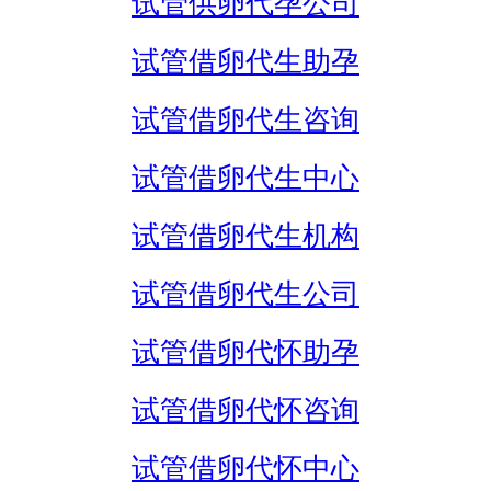
试管供卵代孕公司
试管借卵代生助孕
试管借卵代生咨询
试管借卵代生中心
试管借卵代生机构
试管借卵代生公司
试管借卵代怀助孕
试管借卵代怀咨询
试管借卵代怀中心