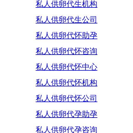
私人供卵代生机构
私人供卵代生公司
私人供卵代怀助孕
私人供卵代怀咨询
私人供卵代怀中心
私人供卵代怀机构
私人供卵代怀公司
私人供卵代孕助孕
私人供卵代孕咨询