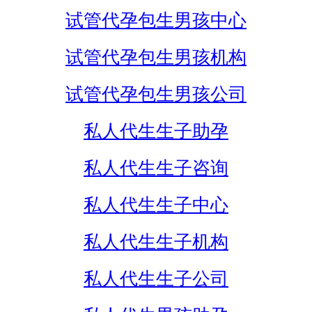
试管代孕包生男孩中心
试管代孕包生男孩机构
试管代孕包生男孩公司
私人代生生子助孕
私人代生生子咨询
私人代生生子中心
私人代生生子机构
私人代生生子公司