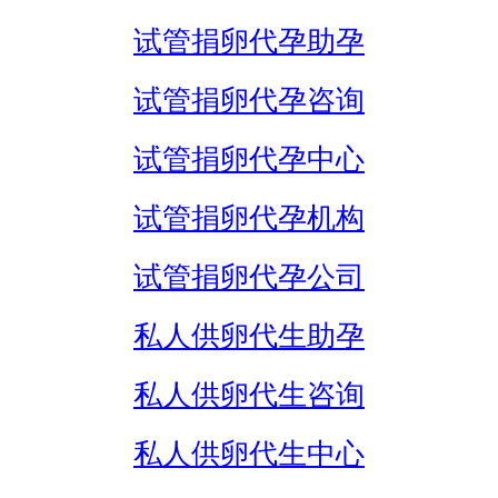
试管捐卵代孕助孕
试管捐卵代孕咨询
试管捐卵代孕中心
试管捐卵代孕机构
试管捐卵代孕公司
私人供卵代生助孕
私人供卵代生咨询
私人供卵代生中心