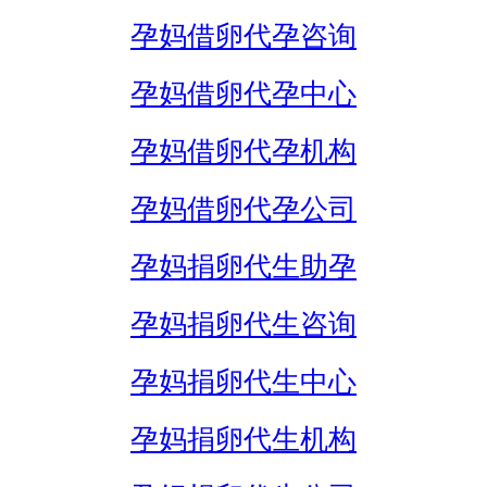
孕妈借卵代孕咨询
孕妈借卵代孕中心
孕妈借卵代孕机构
孕妈借卵代孕公司
孕妈捐卵代生助孕
孕妈捐卵代生咨询
孕妈捐卵代生中心
孕妈捐卵代生机构