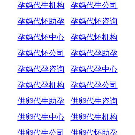
孕妈代生机构
孕妈代生公司
孕妈代怀助孕
孕妈代怀咨询
孕妈代怀中心
孕妈代怀机构
孕妈代怀公司
孕妈代孕助孕
孕妈代孕咨询
孕妈代孕中心
孕妈代孕机构
孕妈代孕公司
供卵代生助孕
供卵代生咨询
供卵代生中心
供卵代生机构
供卵代生公司
供卵代怀助孕