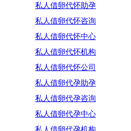
私人借卵代怀助孕
私人借卵代怀咨询
私人借卵代怀中心
私人借卵代怀机构
私人借卵代怀公司
私人借卵代孕助孕
私人借卵代孕咨询
私人借卵代孕中心
私人借卵代孕机构