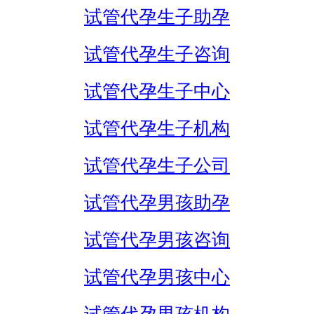
试管代孕生子助孕
试管代孕生子咨询
试管代孕生子中心
试管代孕生子机构
试管代孕生子公司
试管代孕男孩助孕
试管代孕男孩咨询
试管代孕男孩中心