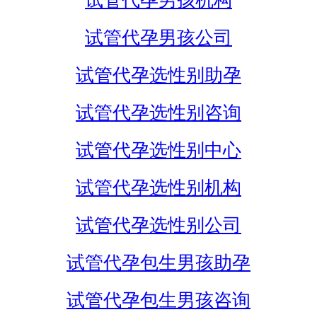
试管代孕男孩机构
试管代孕男孩公司
试管代孕选性别助孕
试管代孕选性别咨询
试管代孕选性别中心
试管代孕选性别机构
试管代孕选性别公司
试管代孕包生男孩助孕
试管代孕包生男孩咨询