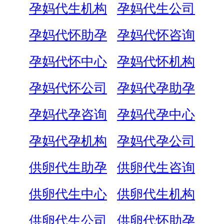
孕妈代生机构
孕妈代生公司
孕妈代怀助孕
孕妈代怀咨询
孕妈代怀中心
孕妈代怀机构
孕妈代怀公司
孕妈代孕助孕
孕妈代孕咨询
孕妈代孕中心
孕妈代孕机构
孕妈代孕公司
供卵代生助孕
供卵代生咨询
供卵代生中心
供卵代生机构
供卵代生公司
供卵代怀助孕