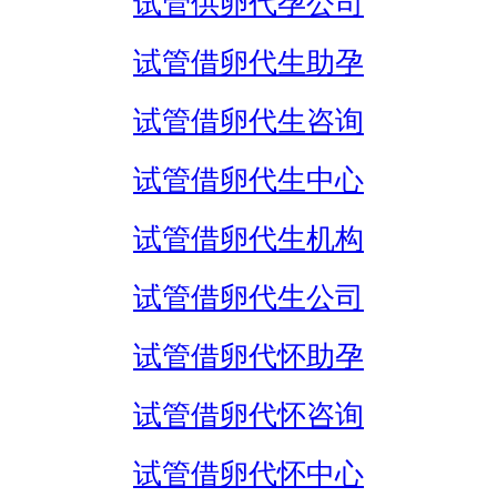
试管供卵代孕公司
试管借卵代生助孕
试管借卵代生咨询
试管借卵代生中心
试管借卵代生机构
试管借卵代生公司
试管借卵代怀助孕
试管借卵代怀咨询
试管借卵代怀中心