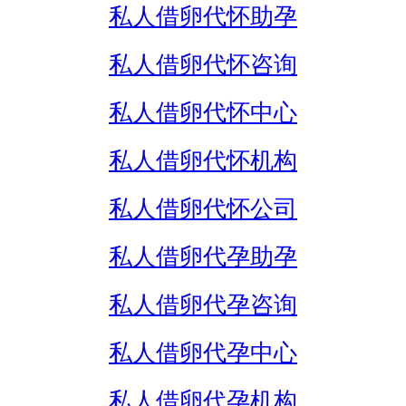
私人借卵代怀助孕
私人借卵代怀咨询
私人借卵代怀中心
私人借卵代怀机构
私人借卵代怀公司
私人借卵代孕助孕
私人借卵代孕咨询
私人借卵代孕中心
私人借卵代孕机构