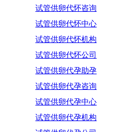
试管供卵代怀咨询
试管供卵代怀中心
试管供卵代怀机构
试管供卵代怀公司
试管供卵代孕助孕
试管供卵代孕咨询
试管供卵代孕中心
试管供卵代孕机构