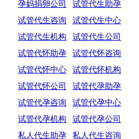
孕妈捐卵公司
试管代生助孕
试管代生咨询
试管代生中心
试管代生机构
试管代生公司
试管代怀助孕
试管代怀咨询
试管代怀中心
试管代怀机构
试管代怀公司
试管代孕助孕
试管代孕咨询
试管代孕中心
试管代孕机构
试管代孕公司
私人代生助孕
私人代生咨询