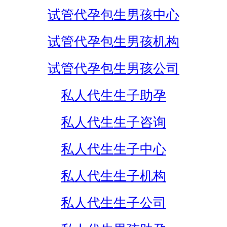
试管代孕包生男孩中心
试管代孕包生男孩机构
试管代孕包生男孩公司
私人代生生子助孕
私人代生生子咨询
私人代生生子中心
私人代生生子机构
私人代生生子公司