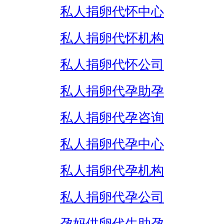
私人捐卵代怀中心
私人捐卵代怀机构
私人捐卵代怀公司
私人捐卵代孕助孕
私人捐卵代孕咨询
私人捐卵代孕中心
私人捐卵代孕机构
私人捐卵代孕公司
孕妈供卵代生助孕