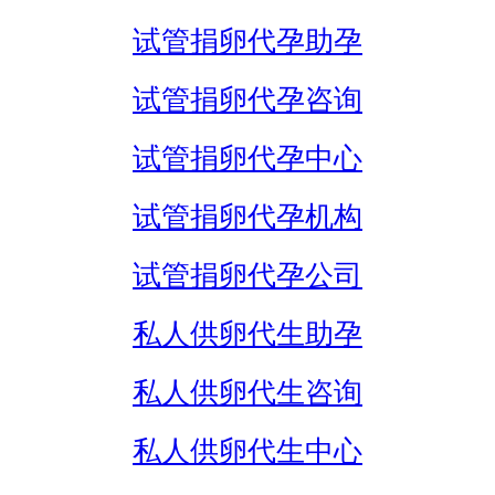
试管捐卵代孕助孕
试管捐卵代孕咨询
试管捐卵代孕中心
试管捐卵代孕机构
试管捐卵代孕公司
私人供卵代生助孕
私人供卵代生咨询
私人供卵代生中心