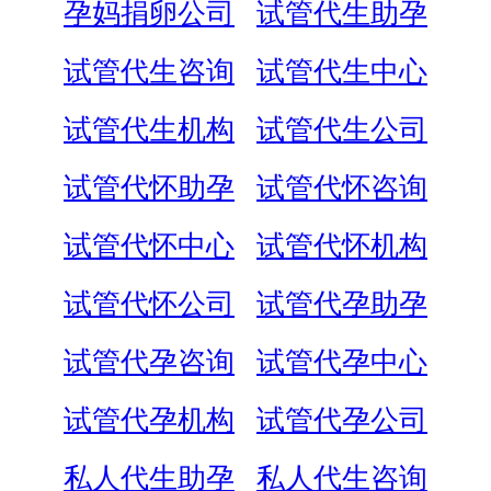
孕妈捐卵公司
试管代生助孕
试管代生咨询
试管代生中心
试管代生机构
试管代生公司
试管代怀助孕
试管代怀咨询
试管代怀中心
试管代怀机构
试管代怀公司
试管代孕助孕
试管代孕咨询
试管代孕中心
试管代孕机构
试管代孕公司
私人代生助孕
私人代生咨询