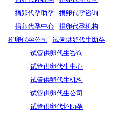
捐卵代孕助孕
捐卵代孕咨询
捐卵代孕中心
捐卵代孕机构
捐卵代孕公司
试管供卵代生助孕
试管供卵代生咨询
试管供卵代生中心
试管供卵代生机构
试管供卵代生公司
试管供卵代怀助孕