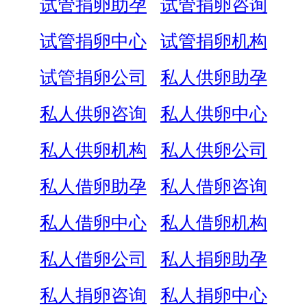
试管捐卵助孕
试管捐卵咨询
试管捐卵中心
试管捐卵机构
试管捐卵公司
私人供卵助孕
私人供卵咨询
私人供卵中心
私人供卵机构
私人供卵公司
私人借卵助孕
私人借卵咨询
私人借卵中心
私人借卵机构
私人借卵公司
私人捐卵助孕
私人捐卵咨询
私人捐卵中心