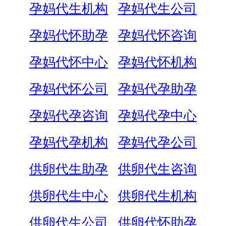
孕妈代生机构
孕妈代生公司
孕妈代怀助孕
孕妈代怀咨询
孕妈代怀中心
孕妈代怀机构
孕妈代怀公司
孕妈代孕助孕
孕妈代孕咨询
孕妈代孕中心
孕妈代孕机构
孕妈代孕公司
供卵代生助孕
供卵代生咨询
供卵代生中心
供卵代生机构
供卵代生公司
供卵代怀助孕