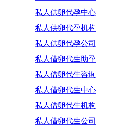
私人供卵代孕中心
私人供卵代孕机构
私人供卵代孕公司
私人借卵代生助孕
私人借卵代生咨询
私人借卵代生中心
私人借卵代生机构
私人借卵代生公司