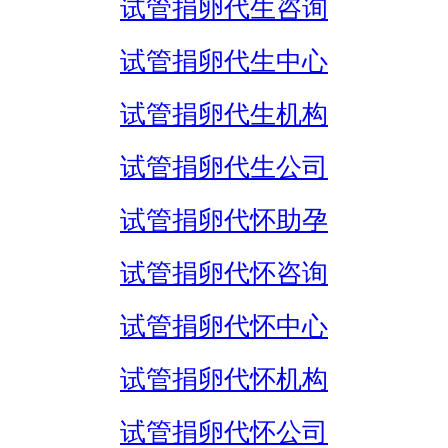
试管捐卵代生咨询
试管捐卵代生中心
试管捐卵代生机构
试管捐卵代生公司
试管捐卵代怀助孕
试管捐卵代怀咨询
试管捐卵代怀中心
试管捐卵代怀机构
试管捐卵代怀公司