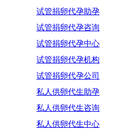
试管捐卵代孕助孕
试管捐卵代孕咨询
试管捐卵代孕中心
试管捐卵代孕机构
试管捐卵代孕公司
私人供卵代生助孕
私人供卵代生咨询
私人供卵代生中心