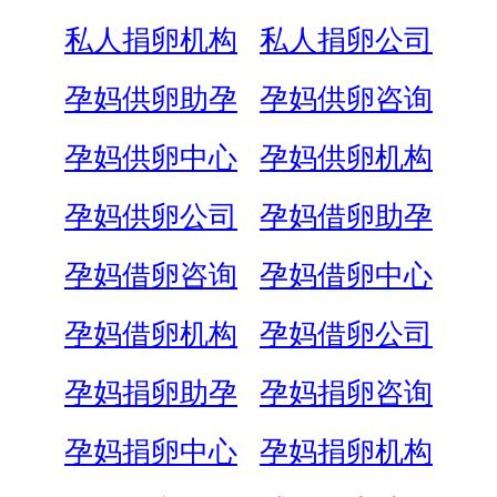
私人捐卵机构
私人捐卵公司
孕妈供卵助孕
孕妈供卵咨询
孕妈供卵中心
孕妈供卵机构
孕妈供卵公司
孕妈借卵助孕
孕妈借卵咨询
孕妈借卵中心
孕妈借卵机构
孕妈借卵公司
孕妈捐卵助孕
孕妈捐卵咨询
孕妈捐卵中心
孕妈捐卵机构