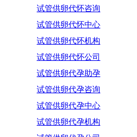
试管供卵代怀咨询
试管供卵代怀中心
试管供卵代怀机构
试管供卵代怀公司
试管供卵代孕助孕
试管供卵代孕咨询
试管供卵代孕中心
试管供卵代孕机构