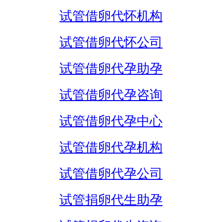
试管借卵代怀机构
试管借卵代怀公司
试管借卵代孕助孕
试管借卵代孕咨询
试管借卵代孕中心
试管借卵代孕机构
试管借卵代孕公司
试管捐卵代生助孕