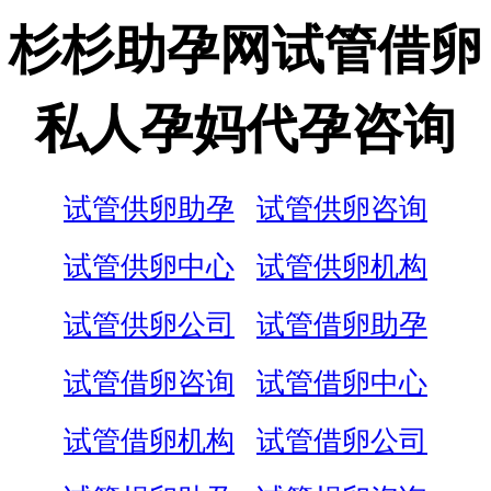
杉杉助孕网试管借卵
私人孕妈代孕咨询
试管供卵助孕
试管供卵咨询
试管供卵中心
试管供卵机构
试管供卵公司
试管借卵助孕
试管借卵咨询
试管借卵中心
试管借卵机构
试管借卵公司