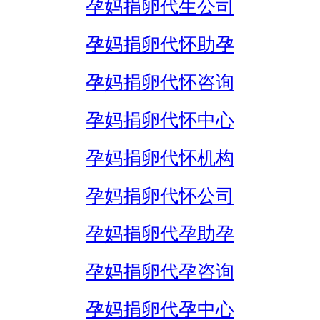
孕妈捐卵代生公司
孕妈捐卵代怀助孕
孕妈捐卵代怀咨询
孕妈捐卵代怀中心
孕妈捐卵代怀机构
孕妈捐卵代怀公司
孕妈捐卵代孕助孕
孕妈捐卵代孕咨询
孕妈捐卵代孕中心