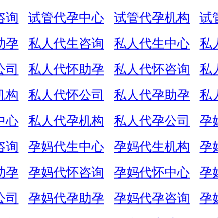
咨询
试管代孕中心
试管代孕机构
试
助孕
私人代生咨询
私人代生中心
私
公司
私人代怀助孕
私人代怀咨询
私
机构
私人代怀公司
私人代孕助孕
私
中心
私人代孕机构
私人代孕公司
孕
咨询
孕妈代生中心
孕妈代生机构
孕
助孕
孕妈代怀咨询
孕妈代怀中心
孕
公司
孕妈代孕助孕
孕妈代孕咨询
孕