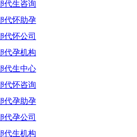
卵代生咨询
卵代怀助孕
卵代怀公司
卵代孕机构
卵代生中心
卵代怀咨询
卵代孕助孕
卵代孕公司
卵代生机构