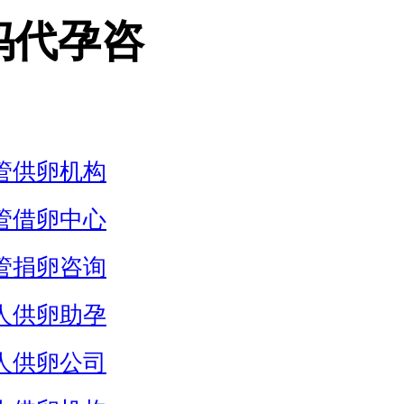
妈代孕咨
管供卵机构
管借卵中心
管捐卵咨询
人供卵助孕
人供卵公司