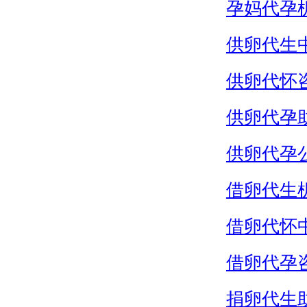
孕妈代孕
供卵代生
供卵代怀
供卵代孕
供卵代孕
借卵代生
借卵代怀
借卵代孕
捐卵代生