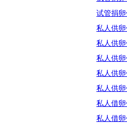
试管捐卵
私人供卵
私人供卵
私人供卵
私人供卵
私人供卵
私人借卵
私人借卵