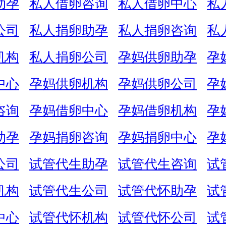
助孕
私人借卵咨询
私人借卵中心
私
公司
私人捐卵助孕
私人捐卵咨询
私
机构
私人捐卵公司
孕妈供卵助孕
孕
中心
孕妈供卵机构
孕妈供卵公司
孕
咨询
孕妈借卵中心
孕妈借卵机构
孕
助孕
孕妈捐卵咨询
孕妈捐卵中心
孕
公司
试管代生助孕
试管代生咨询
试
机构
试管代生公司
试管代怀助孕
试
中心
试管代怀机构
试管代怀公司
试