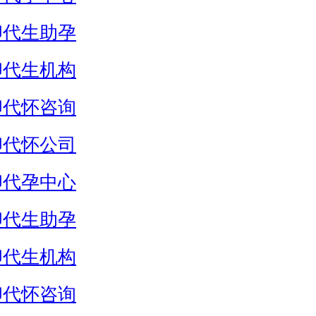
卵代生助孕
卵代生机构
卵代怀咨询
卵代怀公司
卵代孕中心
卵代生助孕
卵代生机构
卵代怀咨询