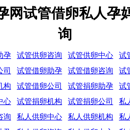
孕网试管借卵私人孕
询
助孕
试管供卵咨询
试管供卵中心
试
公司
试管借卵助孕
试管借卵咨询
试
机构
试管借卵公司
试管捐卵助孕
试
中心
试管捐卵机构
试管捐卵公司
私
咨询
私人供卵中心
私人供卵机构
私