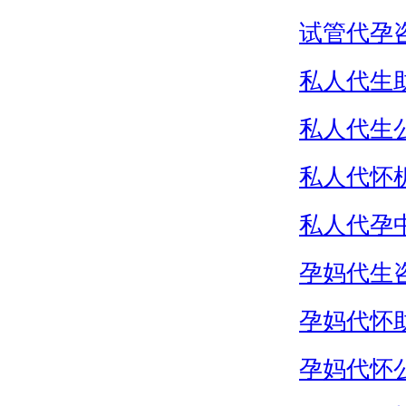
试管代孕
私人代生
私人代生
私人代怀
私人代孕
孕妈代生
孕妈代怀
孕妈代怀