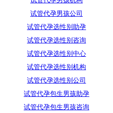
试管代孕男孩机构
试管代孕男孩公司
试管代孕选性别助孕
试管代孕选性别咨询
试管代孕选性别中心
试管代孕选性别机构
试管代孕选性别公司
试管代孕包生男孩助孕
试管代孕包生男孩咨询