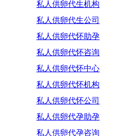
私人供卵代生机构
私人供卵代生公司
私人供卵代怀助孕
私人供卵代怀咨询
私人供卵代怀中心
私人供卵代怀机构
私人供卵代怀公司
私人供卵代孕助孕
私人供卵代孕咨询