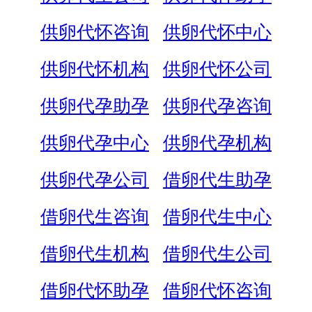
供卵代怀咨询
供卵代怀中心
供卵代怀机构
供卵代怀公司
供卵代孕助孕
供卵代孕咨询
供卵代孕中心
供卵代孕机构
供卵代孕公司
借卵代生助孕
借卵代生咨询
借卵代生中心
借卵代生机构
借卵代生公司
借卵代怀助孕
借卵代怀咨询