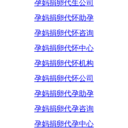
孕妈捐卵代生公司
孕妈捐卵代怀助孕
孕妈捐卵代怀咨询
孕妈捐卵代怀中心
孕妈捐卵代怀机构
孕妈捐卵代怀公司
孕妈捐卵代孕助孕
孕妈捐卵代孕咨询
孕妈捐卵代孕中心