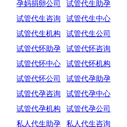
孕妈捐卵公司
试管代生助孕
试管代生咨询
试管代生中心
试管代生机构
试管代生公司
试管代怀助孕
试管代怀咨询
试管代怀中心
试管代怀机构
试管代怀公司
试管代孕助孕
试管代孕咨询
试管代孕中心
试管代孕机构
试管代孕公司
私人代生助孕
私人代生咨询