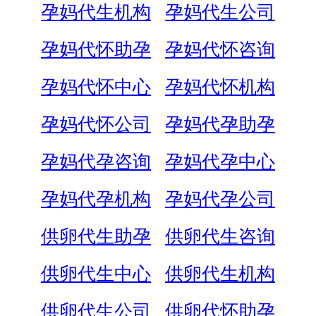
孕妈代生机构
孕妈代生公司
孕妈代怀助孕
孕妈代怀咨询
孕妈代怀中心
孕妈代怀机构
孕妈代怀公司
孕妈代孕助孕
孕妈代孕咨询
孕妈代孕中心
孕妈代孕机构
孕妈代孕公司
供卵代生助孕
供卵代生咨询
供卵代生中心
供卵代生机构
供卵代生公司
供卵代怀助孕