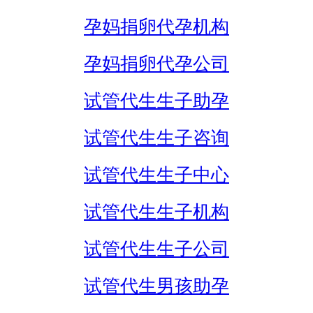
孕妈捐卵代孕机构
孕妈捐卵代孕公司
试管代生生子助孕
试管代生生子咨询
试管代生生子中心
试管代生生子机构
试管代生生子公司
试管代生男孩助孕