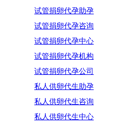
试管捐卵代孕助孕
试管捐卵代孕咨询
试管捐卵代孕中心
试管捐卵代孕机构
试管捐卵代孕公司
私人供卵代生助孕
私人供卵代生咨询
私人供卵代生中心