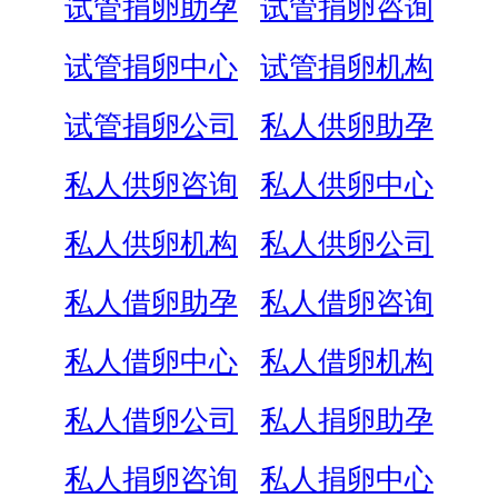
试管捐卵助孕
试管捐卵咨询
试管捐卵中心
试管捐卵机构
试管捐卵公司
私人供卵助孕
私人供卵咨询
私人供卵中心
私人供卵机构
私人供卵公司
私人借卵助孕
私人借卵咨询
私人借卵中心
私人借卵机构
私人借卵公司
私人捐卵助孕
私人捐卵咨询
私人捐卵中心