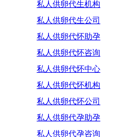
私人供卵代生机构
私人供卵代生公司
私人供卵代怀助孕
私人供卵代怀咨询
私人供卵代怀中心
私人供卵代怀机构
私人供卵代怀公司
私人供卵代孕助孕
私人供卵代孕咨询