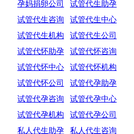
孕妈捐卵公司
试管代生助孕
试管代生咨询
试管代生中心
试管代生机构
试管代生公司
试管代怀助孕
试管代怀咨询
试管代怀中心
试管代怀机构
试管代怀公司
试管代孕助孕
试管代孕咨询
试管代孕中心
试管代孕机构
试管代孕公司
私人代生助孕
私人代生咨询