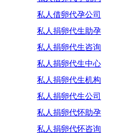
私人借卵代孕公司
私人捐卵代生助孕
私人捐卵代生咨询
私人捐卵代生中心
私人捐卵代生机构
私人捐卵代生公司
私人捐卵代怀助孕
私人捐卵代怀咨询