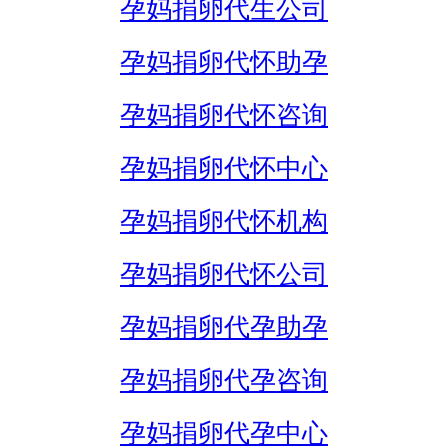
孕妈捐卵代生公司
孕妈捐卵代怀助孕
孕妈捐卵代怀咨询
孕妈捐卵代怀中心
孕妈捐卵代怀机构
孕妈捐卵代怀公司
孕妈捐卵代孕助孕
孕妈捐卵代孕咨询
孕妈捐卵代孕中心