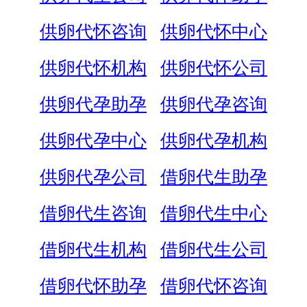
供卵代怀咨询
供卵代怀中心
供卵代怀机构
供卵代怀公司
供卵代孕助孕
供卵代孕咨询
供卵代孕中心
供卵代孕机构
供卵代孕公司
借卵代生助孕
借卵代生咨询
借卵代生中心
借卵代生机构
借卵代生公司
借卵代怀助孕
借卵代怀咨询