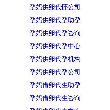
孕妈供卵代怀公司
孕妈供卵代孕助孕
孕妈供卵代孕咨询
孕妈供卵代孕中心
孕妈供卵代孕机构
孕妈供卵代孕公司
孕妈借卵代生助孕
孕妈借卵代生咨询