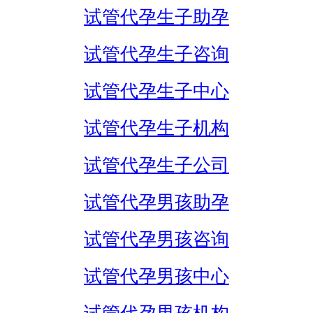
试管代孕生子助孕
试管代孕生子咨询
试管代孕生子中心
试管代孕生子机构
试管代孕生子公司
试管代孕男孩助孕
试管代孕男孩咨询
试管代孕男孩中心