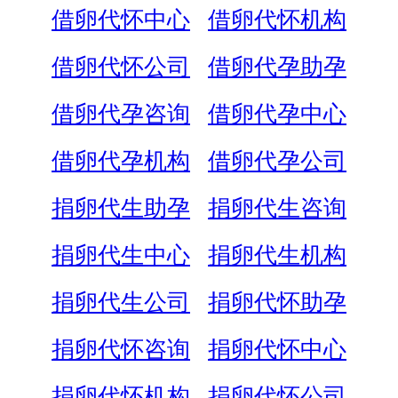
借卵代怀中心
借卵代怀机构
借卵代怀公司
借卵代孕助孕
借卵代孕咨询
借卵代孕中心
借卵代孕机构
借卵代孕公司
捐卵代生助孕
捐卵代生咨询
捐卵代生中心
捐卵代生机构
捐卵代生公司
捐卵代怀助孕
捐卵代怀咨询
捐卵代怀中心
捐卵代怀机构
捐卵代怀公司