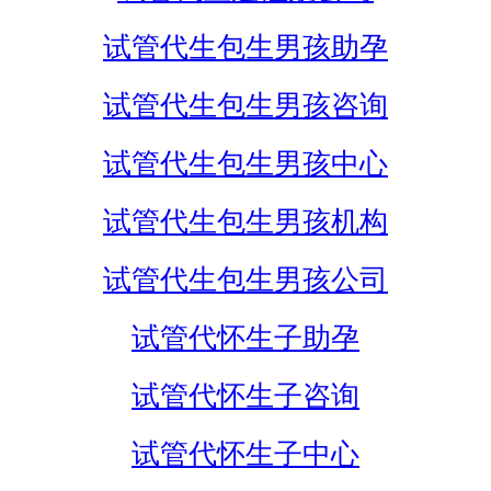
试管代生包生男孩助孕
试管代生包生男孩咨询
试管代生包生男孩中心
试管代生包生男孩机构
试管代生包生男孩公司
试管代怀生子助孕
试管代怀生子咨询
试管代怀生子中心