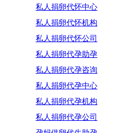
私人捐卵代怀中心
私人捐卵代怀机构
私人捐卵代怀公司
私人捐卵代孕助孕
私人捐卵代孕咨询
私人捐卵代孕中心
私人捐卵代孕机构
私人捐卵代孕公司
孕妈供卵代生助孕