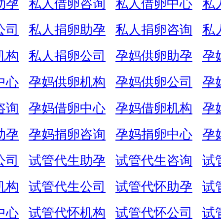
助孕
私人借卵咨询
私人借卵中心
私
公司
私人捐卵助孕
私人捐卵咨询
私
机构
私人捐卵公司
孕妈供卵助孕
孕
中心
孕妈供卵机构
孕妈供卵公司
孕
咨询
孕妈借卵中心
孕妈借卵机构
孕
助孕
孕妈捐卵咨询
孕妈捐卵中心
孕
公司
试管代生助孕
试管代生咨询
试
机构
试管代生公司
试管代怀助孕
试
中心
试管代怀机构
试管代怀公司
试