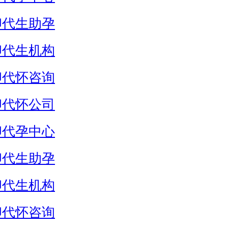
卵代生助孕
卵代生机构
卵代怀咨询
卵代怀公司
卵代孕中心
卵代生助孕
卵代生机构
卵代怀咨询