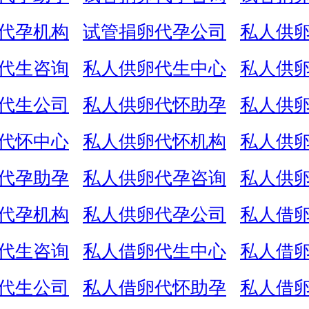
代孕机构
试管捐卵代孕公司
私人供
代生咨询
私人供卵代生中心
私人供
代生公司
私人供卵代怀助孕
私人供
代怀中心
私人供卵代怀机构
私人供
代孕助孕
私人供卵代孕咨询
私人供
代孕机构
私人供卵代孕公司
私人借
代生咨询
私人借卵代生中心
私人借
代生公司
私人借卵代怀助孕
私人借