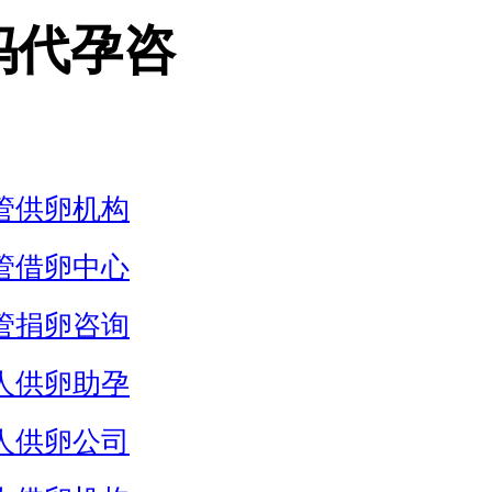
妈代孕咨
管供卵机构
管借卵中心
管捐卵咨询
人供卵助孕
人供卵公司