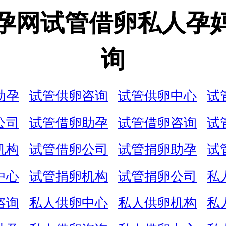
孕网试管借卵私人孕
询
助孕
试管供卵咨询
试管供卵中心
试
公司
试管借卵助孕
试管借卵咨询
试
机构
试管借卵公司
试管捐卵助孕
试
中心
试管捐卵机构
试管捐卵公司
私
咨询
私人供卵中心
私人供卵机构
私