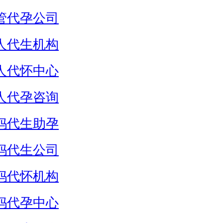
管代孕公司
人代生机构
人代怀中心
人代孕咨询
妈代生助孕
妈代生公司
妈代怀机构
妈代孕中心