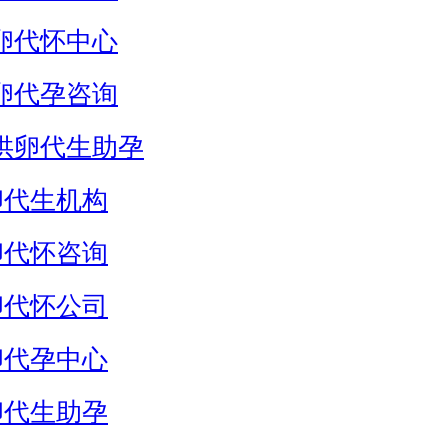
卵代怀中心
卵代孕咨询
供卵代生助孕
卵代生机构
卵代怀咨询
卵代怀公司
卵代孕中心
卵代生助孕