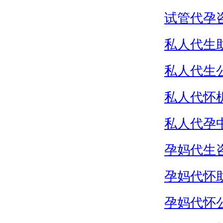
试管代孕
私人代生
私人代生
私人代怀
私人代孕
孕妈代生
孕妈代怀
孕妈代怀