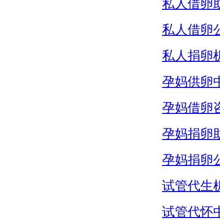
私人借卵
私人借卵
私人捐卵
孕妈供卵
孕妈借卵
孕妈捐卵
孕妈捐卵
试管代生
试管代怀