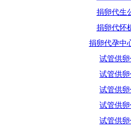
捐卵代生
捐卵代怀
捐卵代孕中
试管供卵
试管供卵
试管供卵
试管供卵
试管供卵