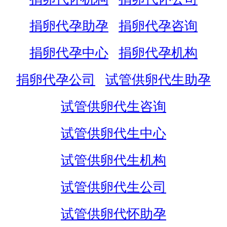
捐卵代孕助孕
捐卵代孕咨询
捐卵代孕中心
捐卵代孕机构
捐卵代孕公司
试管供卵代生助孕
试管供卵代生咨询
试管供卵代生中心
试管供卵代生机构
试管供卵代生公司
试管供卵代怀助孕