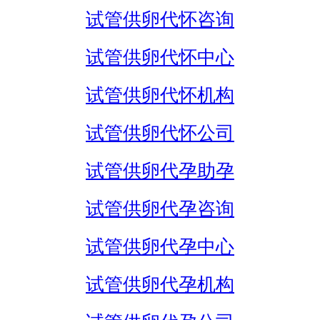
试管供卵代怀咨询
试管供卵代怀中心
试管供卵代怀机构
试管供卵代怀公司
试管供卵代孕助孕
试管供卵代孕咨询
试管供卵代孕中心
试管供卵代孕机构