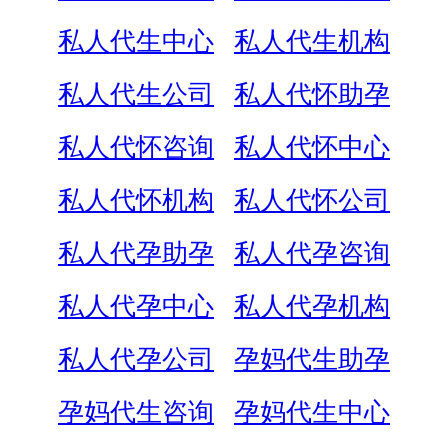
私人代生中心
私人代生机构
私人代生公司
私人代怀助孕
私人代怀咨询
私人代怀中心
私人代怀机构
私人代怀公司
私人代孕助孕
私人代孕咨询
私人代孕中心
私人代孕机构
私人代孕公司
孕妈代生助孕
孕妈代生咨询
孕妈代生中心