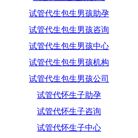
试管代生包生男孩助孕
试管代生包生男孩咨询
试管代生包生男孩中心
试管代生包生男孩机构
试管代生包生男孩公司
试管代怀生子助孕
试管代怀生子咨询
试管代怀生子中心