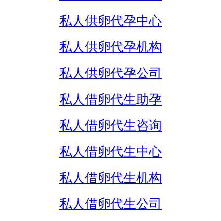
私人供卵代孕中心
私人供卵代孕机构
私人供卵代孕公司
私人借卵代生助孕
私人借卵代生咨询
私人借卵代生中心
私人借卵代生机构
私人借卵代生公司