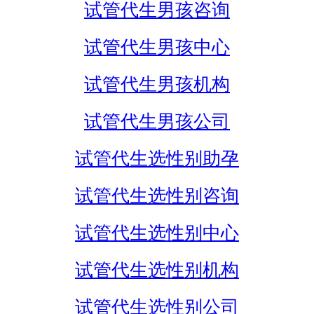
试管代生男孩咨询
试管代生男孩中心
试管代生男孩机构
试管代生男孩公司
试管代生选性别助孕
试管代生选性别咨询
试管代生选性别中心
试管代生选性别机构
试管代生选性别公司