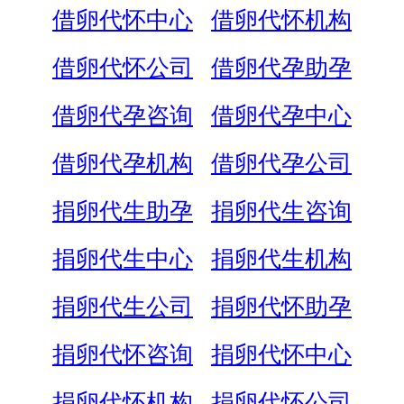
借卵代怀中心
借卵代怀机构
借卵代怀公司
借卵代孕助孕
借卵代孕咨询
借卵代孕中心
借卵代孕机构
借卵代孕公司
捐卵代生助孕
捐卵代生咨询
捐卵代生中心
捐卵代生机构
捐卵代生公司
捐卵代怀助孕
捐卵代怀咨询
捐卵代怀中心
捐卵代怀机构
捐卵代怀公司