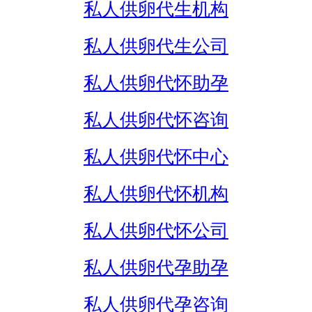
私人供卵代生机构
私人供卵代生公司
私人供卵代怀助孕
私人供卵代怀咨询
私人供卵代怀中心
私人供卵代怀机构
私人供卵代怀公司
私人供卵代孕助孕
私人供卵代孕咨询