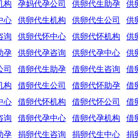
机构
孕妈代孕公司
供卵代生助孕
供
中心
供卵代生机构
供卵代生公司
供
咨询
供卵代怀中心
供卵代怀机构
供
助孕
供卵代孕咨询
供卵代孕中心
供
公司
借卵代生助孕
借卵代生咨询
借
机构
借卵代生公司
借卵代怀助孕
借
中心
借卵代怀机构
借卵代怀公司
借
咨询
借卵代孕中心
借卵代孕机构
借
助孕
捐卵代生咨询
捐卵代生中心
捐