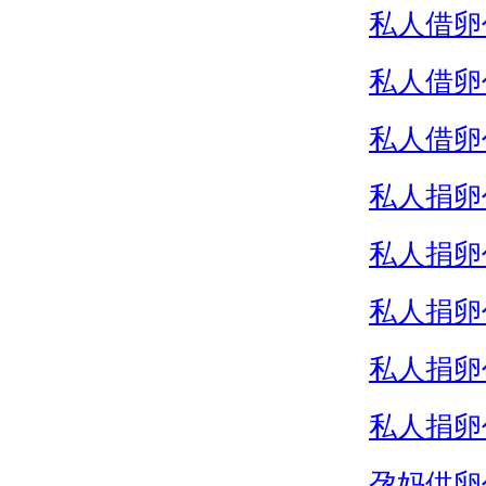
私人借卵
私人借卵
私人借卵
私人捐卵
私人捐卵
私人捐卵
私人捐卵
私人捐卵
孕妈供卵