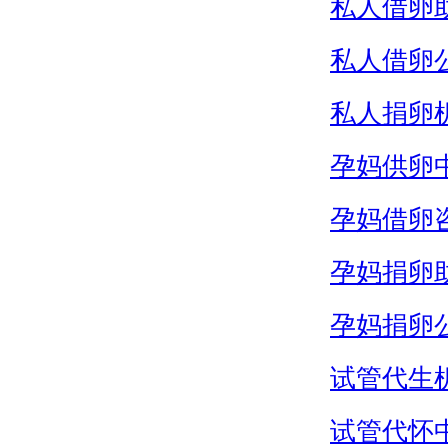
私人借卵
私人借卵
私人捐卵
孕妈供卵
孕妈借卵
孕妈捐卵
孕妈捐卵
试管代生
试管代怀