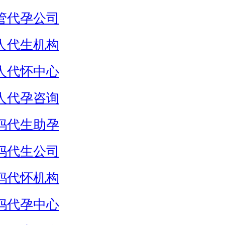
管代孕公司
人代生机构
人代怀中心
人代孕咨询
妈代生助孕
妈代生公司
妈代怀机构
妈代孕中心