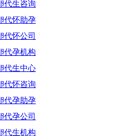
卵代生咨询
卵代怀助孕
卵代怀公司
卵代孕机构
卵代生中心
卵代怀咨询
卵代孕助孕
卵代孕公司
卵代生机构