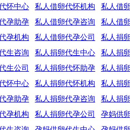
代怀中心
私人借卵代怀机构
私人借
代孕助孕
私人借卵代孕咨询
私人借
代孕机构
私人借卵代孕公司
私人捐
代生咨询
私人捐卵代生中心
私人捐
代生公司
私人捐卵代怀助孕
私人捐
代怀中心
私人捐卵代怀机构
私人捐
代孕助孕
私人捐卵代孕咨询
私人捐
代孕机构
私人捐卵代孕公司
孕妈供
代生咨询
孕妈供卵代生中心
孕妈供