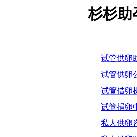
杉杉助
试管供卵
试管供卵
试管借卵
试管捐卵
私人供卵