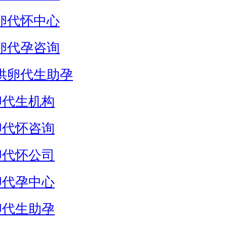
卵代怀中心
卵代孕咨询
供卵代生助孕
卵代生机构
卵代怀咨询
卵代怀公司
卵代孕中心
卵代生助孕