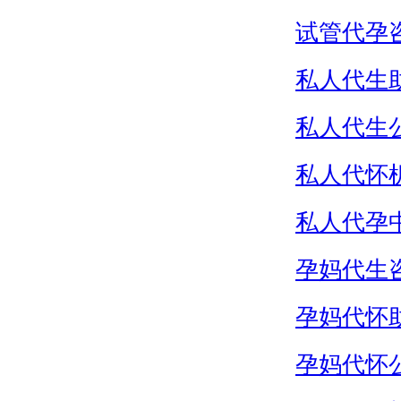
试管代孕
私人代生
私人代生
私人代怀
私人代孕
孕妈代生
孕妈代怀
孕妈代怀