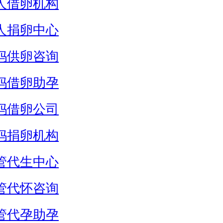
人借卵机构
人捐卵中心
妈供卵咨询
妈借卵助孕
妈借卵公司
妈捐卵机构
管代生中心
管代怀咨询
管代孕助孕